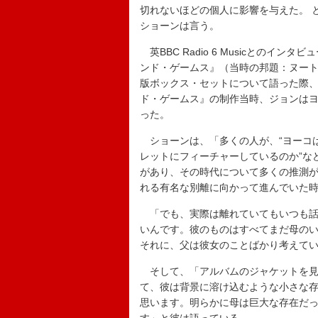
切れないほどの個人に影響を与えた。 
ショーンは言う。
英BBC Radio 6 Musicとのイ
ンド・ゲームス』（当時の邦題：ヌー
版ボックス・セットについて語った際
ド・ゲームス』の制作当時、ジョンはヨ
った。
ショーンは、「多くの人が、“ヨーコ
レットにフィーチャーしているのか”な
があり、その時代について多くの推測が
れる有名な別離に向かって進んでいた
「でも、実際は離れていてもいつも話
いんです。彼のものはすべてまだ母の
それに、父は彼女のことばかり考えて
そして、「アルバムのジャケットを見
て、彼は背景に溶け込むような小さな
思います。明らかに母は巨大な存在だ