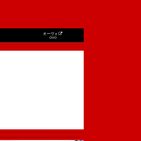
オーヴォ
OVO