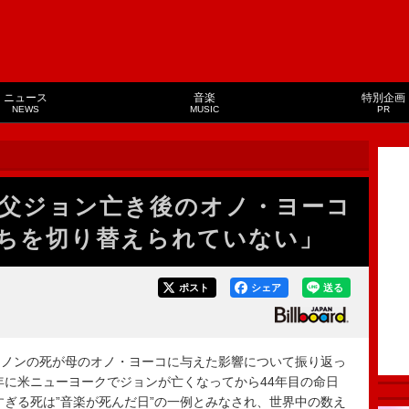
ニュース
音楽
特別企画
NEWS
MUSIC
PR
父ジョン亡き後のオノ・ヨーコ
ちを切り替えられていない」
ポスト
シェア
送る
ノンの死が母のオノ・ヨーコに与えた影響について振り返っ
80年に米ニューヨークでジョンが亡くなってから44年目の命日
すぎる死は”音楽が死んだ日”の一例とみなされ、世界中の数え