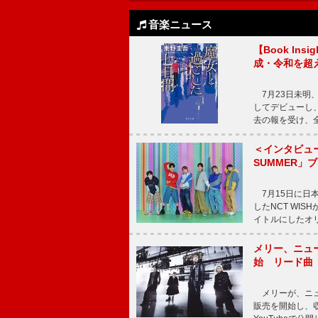
音楽ニュース
【Book In
成・令和を超
7月23日未明、
してデビューし、
去の報を受け、
＜インタビュー
SUMMER」
7月15日に日本オ
したNCT WI
イトルにしたオ
メリー、ニューア
始 リード曲「C
メリーが、ニューア
販売を開始し、収録