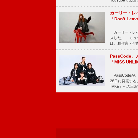
YouTubeで
カーリー・レ
「Don't Leav
カーリー・レイ・ジェ
スした。 ミュ
は、劇作家・俳
PassCode
「MISS UNL
PassCode
28日に発売する。
TAKE』への出