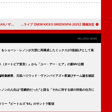
クアンセム】開催決定
Keishi Tanaka、野外ライブ【NEW KICKS GREENSPIA 2025】開催決定
RELATED NEWS
をショーン・レノンが大胆に再構成したミックスが3枚組LPとして発
ス（ヌートピア宣言）』から「ユー・アー・ヒア」の新MV公開
編映像解禁、元祖ハリウッド・ヴァンパイアズ＝夜遊びチーム誕生秘話
レノンの人生は“悲劇的だった”と語る「それに対する彼の対処の仕方に
リー『ビートルズ ’64』のサントラ配信