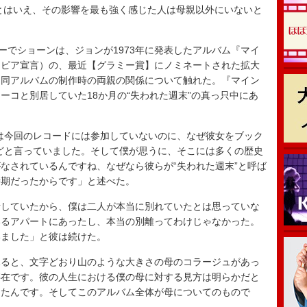
とはいえ、その影響を最も強く感じた人は母親以外にいないと
ンタビューでショーンは、ジョンが1973年に発表したアルバム『マイ
トピア宣言）の、最近【グラミー賞】にノミネートされた拡大
、同アルバムの制作時の両親の関係について触れた。『マイン
ーコと別居していた18か月の“失われた週末”の真っ只中にあ
は今回のレコードには参加していないのに、なぜ彼女をブック
どと言っていました。そして僕が思うに、そこには多くの歴史
なされているんですね、なぜなら彼らが“失われた週末”と呼ば
時期だったからです」と述べた。
していたから、僕は二人が本当に別れていたとは思っていな
いるアパートにあったし、本当の別離ってわけじゃなかった。
いました」と彼は続けた。
ると、文字どおり山のような大きさの母のコラージュがあっ
存在です。彼の人生における僕の母に対する見方は明らかだと
ったんです。そしてこのアルバム全体が母についてのもので