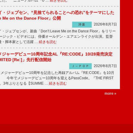
公開した。 ニューアルバム『U …
続きを読む
イ・ジェプセン、“見捨てられることへの恐れ”をテーマにした
e Me on the Dance Floor」公開
2026年8月7日
洋楽
プセンが、新曲「Don’t Leave Me on the Dance Floor」をリリー
ージック・ビデオには、俳優オールデン・エアエンライクが出演。監督
優・脚本家として活躍 …
続きを読む
、メジャーデビュー10周年記念AL『RE:CODE』10/28発売決定
IMITED [Re:]」先行配信開始
2026年8月7日
Ｊ－ＰＯＰ
が、メジャーデビュー10周年を記念した再録アルバム『RE:CODE』を10月
 今年でメジャーデビュー10周年を迎えるPassCode。『THE FIRST
演、3年ぶりとなる【SUMME …
続きを読む
more »