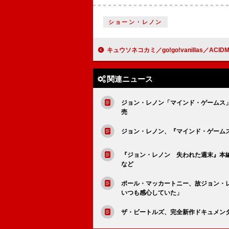
ショーン・レノン
キュウソネコカミ／go!go!vanillas／ACIDMAN／ザ・クロマニヨンズら出演、新たなフェス【ロッ
関連ニュース
ジョン・レノン「マインド・ゲームス」
売
ジョン・レノン、『マインド・ゲーム
『ジョン・レノン 失われた週末』本
など
ポール・マッカートニー、故ジョン・
いつも感心していた」
ザ・ビートルズ、完全新作ドキュメンタ