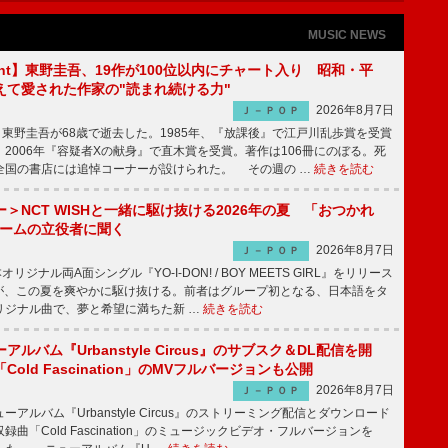
MUSIC NEWS
sight】東野圭吾、19作が100位以内にチャート入り 昭和・平
えて愛された作家の"読まれ続ける力"
2026年8月7日
Ｊ－ＰＯＰ
東野圭吾が68歳で逝去した。1985年、『放課後』で江戸川乱歩賞を受賞
2006年『容疑者Xの献身』で直木賞を受賞。著作は106冊にのぼる。死
全国の書店には追悼コーナーが設けられた。 その週の …
続きを読む
＞NCT WISHと一緒に駆け抜ける2026年の夏 「おつかれ
ブームの立役者に聞く
2026年8月7日
Ｊ－ＰＯＰ
リジナル両A面シングル『YO-I-DON! / BOY MEETS GIRL』をリリース
SHが、この夏を爽やかに駆け抜ける。前者はグループ初となる、日本語をタ
リジナル曲で、夢と希望に満ちた新 …
続きを読む
ルバム『Urbanstyle Circus』のサブスク＆DL配信を開
old Fascination」のMVフルバージョンも公開
2026年8月7日
Ｊ－ＰＯＰ
ルバム『Urbanstyle Circus』のストリーミング配信とダウンロード
曲「Cold Fascination」のミュージックビデオ・フルバージョンを