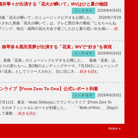
園井寧々が出演する「花火が瞬いて」MVはひと夏の物語
2026年8月6日
Ｊ－ＰＯＰ
曲「花火が瞬いて」のミュージックビデオを公開した。 2026年7月29
スされた新曲「花火が瞬いて」は、テレビ西日本の番組『じもちゃんね
プソング。地元・福岡の花火大会で過ごしたひと夏の思い出を描い …
続
ake、南琴奈＆黒田昊夢が出演する「花束」MVで“好き”を表現
2026年8月6日
Ｊ－ＰＯＰ
keが、新曲「花束」のミュージックビデオを公開した。 新曲「花束」は、
かりの君たちへ』第2期のエンディングテーマ。7月29日にニューシング
LB / 花束』としてリリースされた、日に日に大 …
続きを読む
マンライブ【From Zero To One】公式レポート到着
2026年8月6日
Ｊ－ＰＯＰ
7月11日、東京・Veats Shibuyaにてワンマンライブ【From Zero To
そのオフィシャルレポートが到着した。 「『Birth of Riot』、Zilqyの
して暴動 …
続きを読む
more »