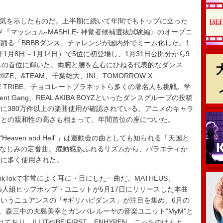
曲人気を示したものだ。上半期に続いて年間でもトップに立った
、TVアニメ『マッシュル-MASHLE- 神覚者候補選抜試験編』のオープニ
踊る「BBBBダンス」チャレンジが国内外でミーム化した。1
年1月8日～1月14日）で5位に初登場し、1月31日公開分から9
もの首位に輝いた。両腕と腰を左右にひねる代表的なダンス
IZE、&TEAM、千葉雄大、INI、TOMORROW X
m EXILE TRIBE、チョコレートプラネットら多くの著名人も挑戦。学
ent Gang、REAL AKIBA BOYZといったダンスグループの投稿
に380万件以上の楽曲使用が確認されている。アニメのキャラ
ーとの親和性の高さも相まって、年間首位の座についた。
eet “Heaven and Hell”」は運動会の曲としても知られる「天国と
はおなじみの定番曲。躍動感あふれるリズムから、バラエティか
稿に多く使用された。
今年TikTokで非常によく耳に・目にした一曲だ。MATHEUS、
らなる5人組ヒップホップ・ユニットが5月17日にリリースした本曲
いうニュアンスの「#ギリハピダンス」が注目を集め、6月の
た。森三中の大島美幸とガンバレルーヤの音楽ユニット“MyM”と
おり、ILLITやBE:FIRST、ENHYPEN、こっちのけんと、