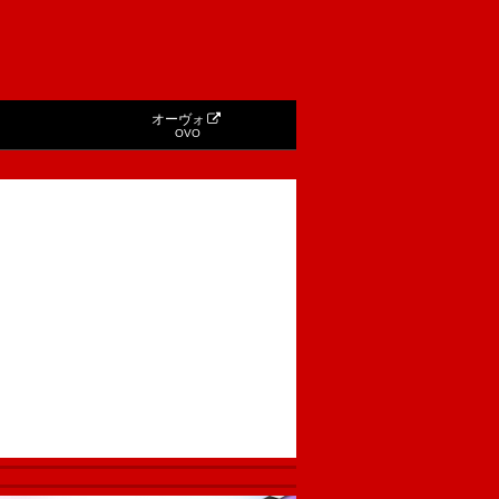
オーヴォ
OVO