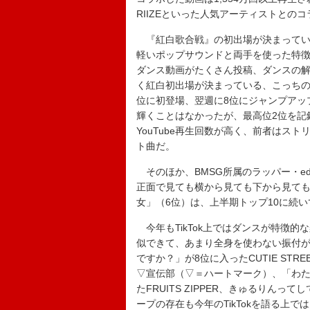
RIIZEといった人気アーティストとの
『紅白歌合戦』の初出場が決まっているK-P
軽いポップサウンドと両手を使った特徴
ダンス動画がたくさん投稿、ダンスの解
く紅白初出場が決まっている、こっちの
位に初登場、翌週に8位にジャンプアッ
輝くことはなかったが、最高位2位を記
YouTube再生回数が高く、前者はス
ト曲だ。
そのほか、BMSG所属のラッパー・edh
正面で見ても横から見ても下から見て
女」（6位）は、上半期トップ10に続
今年もTikTok上ではダンスが特徴
似できて、あまり全身を使わない振付
ですか？」が8位に入ったCUTIE ST
▽宣伝部（▽＝ハートマーク）、「わたし
たFRUITS ZIPPER、きゅるりん
ープの存在も今年のTikTokを語る上で