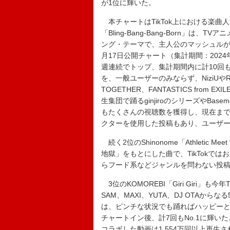
が1位に輝いた。
本チャートはTikTok上における楽
「Bling-Bang-Bang-Born」は
ング・テーマで、主人公のマッシュルが
月17日公開チャート（集計期間：2024
週連続でトップ、集計期間内に計10回
を、一般ユーザーのみならず、NiziUやRI
TOGETHER、FANTASTICS fro
生集団で踊るginjiroのシリーズやBasem
もたくさんの視聴数を獲得し、現在まで
クターを使用した投稿もあり、ユーザ
続く2位のShinonome「Athletic M
地獄」をもとにした曲で、TikTokで
らフード系などジャンルを問わない投
3位のKOMOREBI「Giri Giri」も
SAM、MAXI、YUTA、DJ OTAか
は、ピンチな状況でも踊ればハッピーと
チャートイン後、計7回もNo.1に輝い
コラボした動画は1,554万回以上再生されて