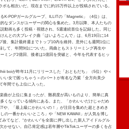
コラボも相次いだ。現在までに約15万件以上が投稿されている。
OPガールグループ、ILLITの「Magnetic」（4位）は、
的なダンスがユーザーの関心を集めた。3月以降、本人たちの
説動画も多く投稿・視聴され、5週連続首位を記録した。同じ
けんとの大ブレイク曲「はいよろこんで」は、6月19日に14
プ後、集計最終週までトップ10内を維持。意外にも週間1位に
録して、年間9位についた。両曲ともストリーミング再生や
トリーミング2億回、後者は1億回を突破と、今年を代表するヒッ
iii boiが昨年11月にリリースした「おともだち」（5位）や＜
もいい女で困っちゃう＞のパートが有名な乃紫「全方向美少
いて年間でも上位に入った。
的な楽曲が上位に集まったが、難易度が高いものより、簡単に真
が多くなっている傾向にある。また、「かわいいだけじゃだめ
REETや、「最上級にかわいいの！」が注目を集めた超ときめき
の一番かわいいところ」や「NEW KAWAII」が人気を博し
ってしてみてなど、“かわいい”を全面に押し出した新人アイドルグル
は欠かせない。自己肯定感は若年層やTikTokユーザーの多くを占