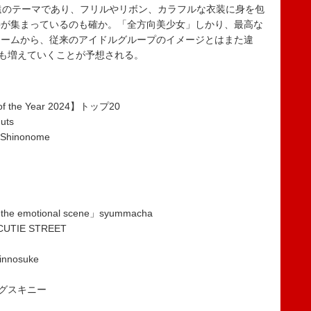
遠のテーマであり、フリルやリボン、カラフルな衣装に身を包
持が集まっているのも確か。「全方向美少女」しかり、最高な
ォームから、従来のアイドルグループのイメージとはまた違
後も増えていくことが予想される。
t of the Year 2024】トップ20
uts
」Shinonome
 the emotional scene」syummacha
IE STREET
nnosuke
ングスキニー