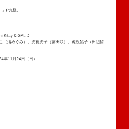
。」P丸様｡
 Kitay & GAL D
子のこ（潘めぐみ）、虎視虎子（藤田咲）、虎視餡子（田辺留
24年11月24日（日）