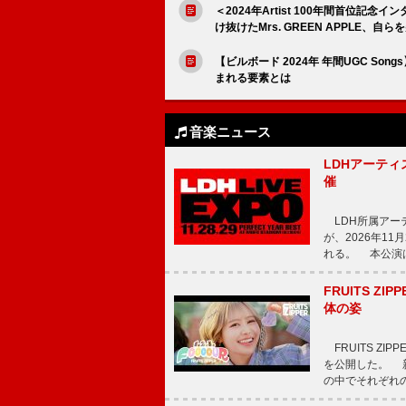
＜2024年Artist 100年間首位
け抜けたMrs. GREEN APPLE、
【ビルボード 2024年 年間UGC Songs】
まれる要素とは
音楽ニュース
LDHアーティス
催
LDH所属アーティス
が、2026年1
れる。 本公演は
FRUITS ZI
体の姿
FRUITS ZI
を公開した。 新曲
の中でそれぞれ