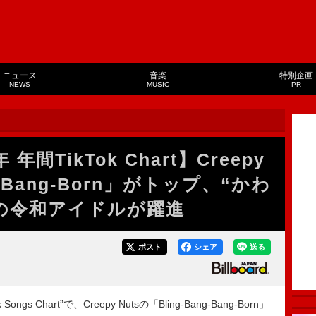
ニュース
音楽
特別企画
NEWS
MUSIC
PR
年間TikTok Chart】Creepy
ng-Bang-Born」がトップ、“かわ
の令和アイドルが躍進
ポスト
シェア
送る
 Songs Chart”で、Creepy Nutsの「Bling-Bang-Bang-Born」