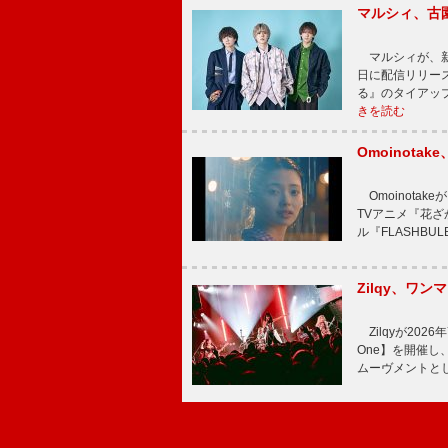
マルシィ、古
マルシィが、新
日に配信リリー
る』のタイアッ
きを読む
Omoinot
Omoinota
TVアニメ『花ざ
ル『FLASHBU
Zilqy、ワン
Zilqyが2026年
One】を開催し、
ムーヴメントと