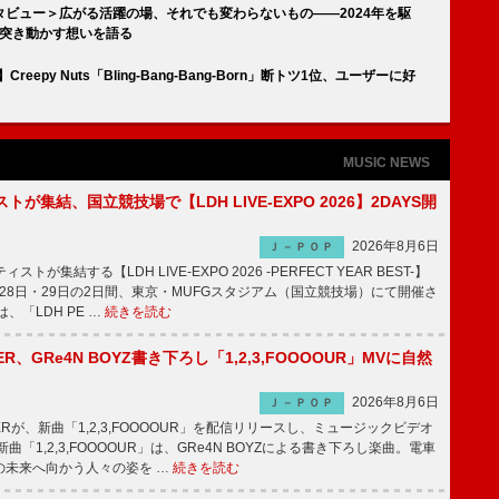
記念インタビュー＞広がる活躍の場、それでも変わらないもの――2024年を駆
自らを突き動かす想いを語る
Creepy Nuts「Bling-Bang-Bang-Born」断トツ1位、ユーザーに好
MUSIC NEWS
トが集結、国立競技場で【LDH LIVE-EXPO 2026】2DAYS開
2026年8月6日
Ｊ－ＰＯＰ
トが集結する【LDH LIVE-EXPO 2026 -PERFECT YEAR BEST-】
1月28日・29日の2日間、東京・MUFGスタジアム（国立競技場）にて開催さ
、「LDH PE …
続きを読む
PPER、GRe4N BOYZ書き下ろし「1,2,3,FOOOOUR」MVに自然
2026年8月6日
Ｊ－ＰＯＰ
PPERが、新曲「1,2,3,FOOOOUR」を配信リリースし、ミュージックビデオ
「1,2,3,FOOOOUR」は、GRe4N BOYZによる書き下ろし楽曲。電車
の未来へ向かう人々の姿を …
続きを読む