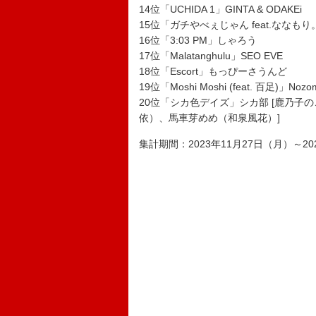
14位「UCHIDA 1」GINTA & ODAKEi
15位「ガチやべぇじゃん feat.ななもり
16位「3:03 PM」しゃろう
17位「Malatanghulu」SEO EVE
18位「Escort」もっぴーさうんど
19位「Moshi Moshi (feat. 百足)」Nozomi
20位「シカ色デイズ」シカ部 [鹿乃
依）、馬車芽めめ（和泉風花）]
集計期間：2023年11月27日（月）～20