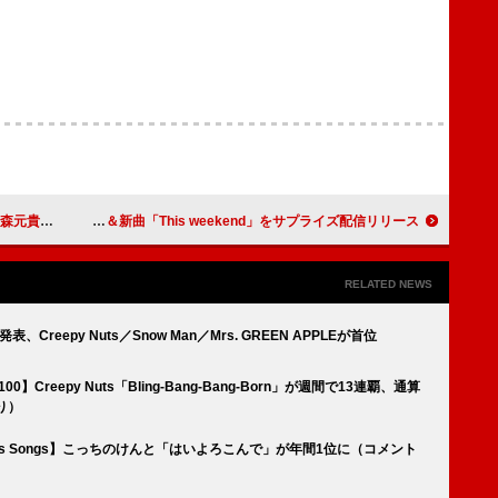
5指標でトップ
倖田來未、25周年のアニバーサリーイヤーが本日よりスタート 新ビジュアル公開＆新曲「This weekend」をサプライズ配信リリース
RELATED NEWS
ト発表、Creepy Nuts／Snow Man／Mrs. GREEN APPLEが首位
00】Creepy Nuts「Bling-Bang-Bang-Born」が週間で13連覇、通算
り）
ekers Songs】こっちのけんと「はいよろこんで」が年間1位に（コメント