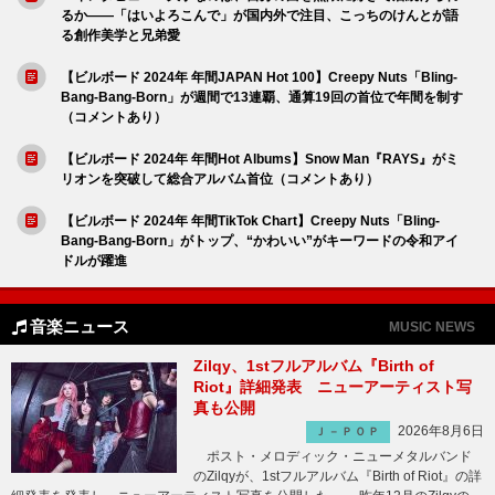
るか――「はいよろこんで」が国内外で注目、こっちのけんとが語
る創作美学と兄弟愛
【ビルボード 2024年 年間JAPAN Hot 100】Creepy Nuts「Bling-
Bang-Bang-Born」が週間で13連覇、通算19回の首位で年間を制す
（コメントあり）
【ビルボード 2024年 年間Hot Albums】Snow Man『RAYS』がミ
リオンを突破して総合アルバム首位（コメントあり）
【ビルボード 2024年 年間TikTok Chart】Creepy Nuts「Bling-
Bang-Bang-Born」がトップ、“かわいい”がキーワードの令和アイ
ドルが躍進
音楽ニュース
MUSIC NEWS
Zilqy、1stフルアルバム『Birth of
Riot』詳細発表 ニューアーティスト写
真も公開
2026年8月6日
Ｊ－ＰＯＰ
ポスト・メロディック・ニューメタルバンド
のZilqyが、1stフルアルバム『Birth of Riot』の詳