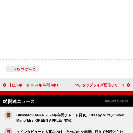
こっちのけんと
【ビルボード 2024年 年間Top Lyricists】大森元貴が2年連続1位に 5指標でトップ
倖田來未、25周年のアニバーサリーイヤーが本日よりスタート 新ビジュアル公開＆新曲「This weekend」をサプライズ配信リリース
関連ニュース
RELATED NEWS
Billboard JAPAN 2024年年間チャート発表、Creepy Nuts／Snow
Man／Mrs. GREEN APPLEが首位
＜インタビュー＞大事なのは、自分の曲を無限に好きで居続けられ