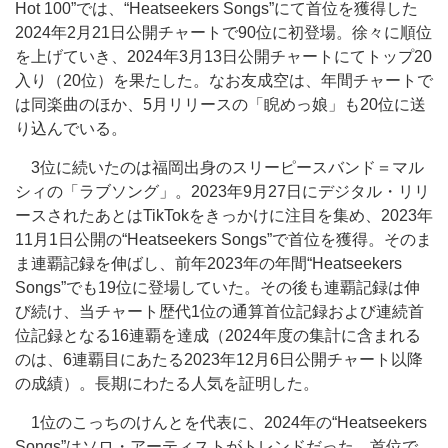
Hot 100”では、“Heatseekers Songs”にて首位を獲得した
2024年2月21日公開チャートで90位に初登場。徐々に順位
を上げていき、2024年3月13日公開チャートにてトップ20
入り（20位）を果たした。なお友成空は、年間チャートで
は同楽曲のほか、5月リリースの「睨めっ娘」も20位に送
り込んでいる。
3位に続いたのは福岡出身のスリーピースバンド＝マル
シィの「ラブソング」。2023年9月27日にデジタル・リリ
ースされたあとはTikTokをきっかけに注目を集め、2023年
11月1日公開の“Heatseekers Songs”で首位を獲得。そのま
ま連覇記録を伸ばし、前年2023年の年間“Heatseekers
Songs”でも19位に登場していた。その後も連覇記録は伸
び続け、当チャート歴代1位の通算首位記録および連続首
位記録となる16連覇を達成（2024年度の集計に含まれる
のは、6連覇目にあたる2023年12月6日公開チャート以降
の成績）。長期にわたる人気を証明した。
1位のこっちのけんとを代表に、2024年の“Heatseekers
Songs”はソロ・アーティストがトレンドだった。首位で