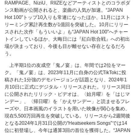
RAMPAGE、NiziU、RIIZEなどアーティストとのコラボダ
ンス動画が公開されると、楽曲の人気が加速。“JAPAN
Hot 100”トップ10入りも常連になったほか、11月にはスト
リーミング累計再生数が1億回を突破した。10月にリリー
スされた次作「もういいよ」も“JAPAN Hot 100”へチャー
トインしているほか、大晦日には『紅白歌合戦』への初出
場が決まっており、今後も目が離せない存在となるだろ
う。
上半期1位の友成空「鬼ノ宴」は、年間では2位をマー
ク。「鬼ノ宴」は、2023年11月に自身の公式TikTokに投
稿された1分強のデモバージョンが話題となり、2024年1
月10日に正式にデジタル・リリースされた。リリース同日
に公開されたリリック・ビデオは、〈始月曜〉を「はじマ
ンデー」、〈帰日曜〉を「かえサンデー」と読ませるフレ
ーズや、日本画風のイラストを用いた映像が関心を集め、
現在5,500万回再生を突破している。リリースから2週間後
となる2024年1月31日公開の“Heatseekers Songs”では14
位に初登場し、今年は通算3回の首位を獲得した。“JAPAN