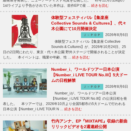
細発表を発表し、ニューアーティスト写真を公開した。 昨年12月のZilqyの
1stライブより予告がされていた本作は、前作EPで産 …
続きを読む
体験型フェスティバル【集楽座
Collective Sounds & Cultures】、代々
木公園にて10月開催決定
2026年8月6日
Ｊ－ＰＯＰ
体験型フェスティバル【集楽座 Collective
Sounds & Cultures】が、2026年10月24日、25
日の2日間にわたり、東京・代々木公園 野外ステージで開催されることが決定
した。 本イベントは、職業や年齢、性 …
続きを読む
Number_i、ワールドツアー日本公演
【Number_i LIVE TOUR No.III】5大ドー
ムの日程解禁
2026年8月6日
Ｊ－ＰＯＰ
Number_iが、ワールドツアー日本公演
【Number_i LIVE TOUR No.III】の公演日程を発
表した。 本ツアーでは、2026年10月より全国5都市の5大ドームで行われる
日本公演【Number_i LIVE TOUR N …
続きを読む
竹内アンナ、EP『MIXTAPE』収録の新曲
リリックビデオを2週連続公開