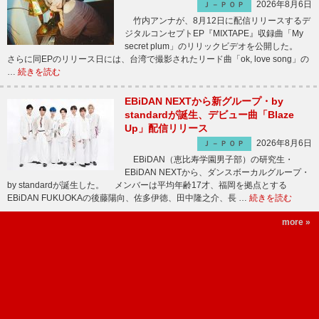
2026年8月6日
Ｊ－ＰＯＰ
竹内アンナが、8月12日に配信リリースするデ
ジタルコンセプトEP『MIXTAPE』収録曲「My
secret plum」のリリックビデオを公開した。
さらに同EPのリリース日には、台湾で撮影されたリード曲「ok, love song」の
…
続きを読む
EBiDAN NEXTから新グループ・by
standardが誕生、デビュー曲「Blaze
Up」配信リリース
2026年8月6日
Ｊ－ＰＯＰ
EBiDAN（恵比寿学園男子部）の研究生・
EBiDAN NEXTから、ダンスボーカルグループ・
by standardが誕生した。 メンバーは平均年齢17才、福岡を拠点とする
EBiDAN FUKUOKAの後藤陽向、佐多伊徳、田中隆之介、長 …
続きを読む
more »