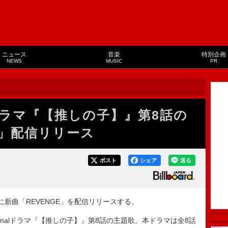
ニュース
音楽
特別企画
NEWS
MUSIC
PR
ラマ『【推しの子】』第8話の
E」配信リリース
ポスト
シェア
送る
に新曲「REVENGE」を配信リリースする。
riginalドラマ『【推しの子】』第8話の主題歌。本ドラマは全8話