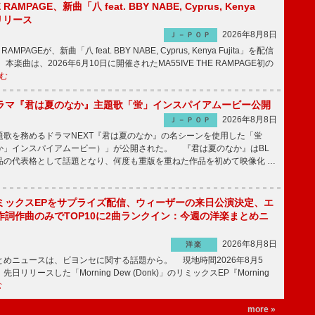
E RAMPAGE、新曲「八 feat. BBY NABE, Cyprus, Kenya
信リリース
2026年8月8日
Ｊ－ＰＯＰ
RAMPAGEが、新曲「八 feat. BBY NABE, Cyprus, Kenya Fujita」を配信
楽曲は、2026年6月10日に開催されたMA55IVE THE RAMPAGE初の
む
ラマ『君は夏のなか』主題歌「蛍」インスパイアムービー公開
2026年8月8日
Ｊ－ＰＯＰ
歌を務めるドラマNEXT『君は夏のなか』の名シーンを使用した「蛍
か」インスパイアムービー）」が公開された。 『君は夏のなか』はBL
品の代表格として話題となり、何度も重版を重ねた作品を初めて映像化 …
ミックスEPをサプライズ配信、ウィーザーの来日公演決定、エ
作詞作曲のみでTOP10に2曲ランクイン：今週の洋楽まとめニ
2026年8月8日
洋楽
めニュースは、ビヨンセに関する話題から。 現地時間2026年8月5
日リリースした「Morning Dew (Donk)」のリミックスEP『Morning
む
more »