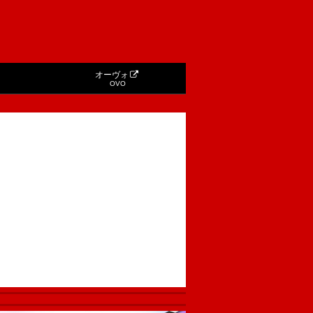
オーヴォ
OVO