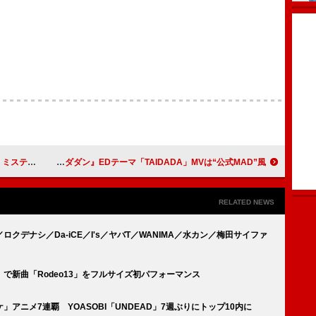
なMV公開
ずっと真夜中でいいのに。、アニメ『ダンダダン』EDテーマ「TAIDADA」MVは“公式MAD”風
RELATED NEWS
デナシ／Da-iCE／I's／ヤバT／WANIMA／水カン／梅田サイファ
KE』で新曲「Rodeo13」をフルサイズ初パフォーマンス
ノケ」アニメ7連覇 YOASOBI「UNDEAD」7週ぶりにトップ10内に