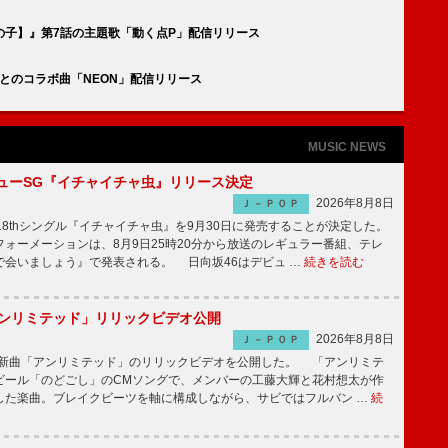
の子】』第7話の主題歌「動く点P」配信リリース
aneとのコラボ曲「NEON」配信リリース
MUSIC NEWS
ニューSG『イチャイチャ虫』リリース決定
2026年8月8日
Ｊ－ＰＯＰ
8thシングル『イチャイチャ虫』を9月30日に発売することが決定した。
ォーメーションは、8月9日25時20分から放送のレギュラー番組、テレ
で会いましょう』で発表される。 日向坂46はデビュ …
続きを読む
「アンリミテッド」リリックビデオ公開
2026年8月8日
Ｊ－ＰＯＰ
、最新曲「アンリミテッド」のリリックビデオを公開した。 「アンリミテ
ビール「のどごし」のCMソングで、メンバーの工藤大輝と花村想太が作
した楽曲。ブレイクビーツを軸に構成しながら、サビではフルバン …
続