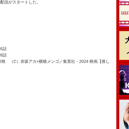
話の配信がスタートした。
』
第6話
第8話
映 （C）赤坂アカ×横槍メンゴ／集英社・2024 映画【推し