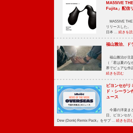
MA55IVE TH
Fujita」配
MA55IVE THE 
リリースした。 本
日本 …
続きを読
福山雅治、ド
福山雅治が主題
（「君は夏のな
界でピュアな作
続きを読む
ビヨンセがリ
ド・シーラン
ュース
今週の洋楽まと
日、ビヨンセが、先
Dew (Donk) Remix Pack』をサプ …
続きを読