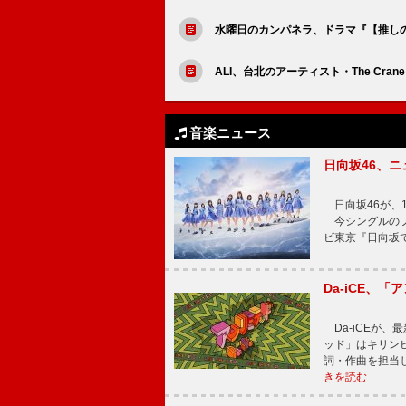
水曜日のカンパネラ、ドラマ『【推し
ALI、台北のアーティスト・The Cr
音楽ニュース
日向坂46、
日向坂46が、1
今シングルのフ
ビ東京『日向坂
Da-iCE、
Da-iCEが
ッド」はキリン
詞・作曲を担当
きを読む