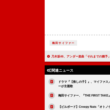
梅田サイファー
乃木坂46、アンダー楽曲「それまでの猶予」ミステリアス
関連ニュース
ドラマ『【推しの子】』、マイファス／ロク
ーが主題歌
梅田サイファー、『THE FIRST TA
【ビルボード】Creepy Nuts「オト