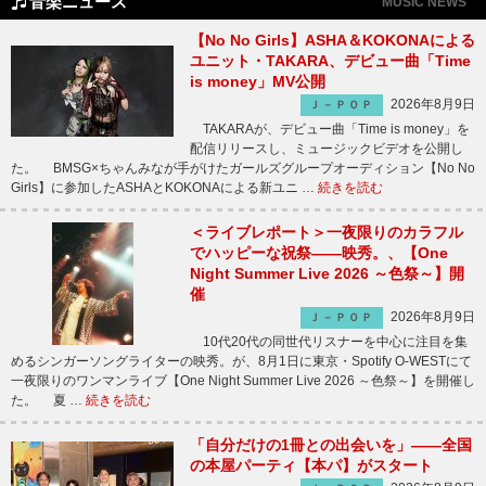
音楽ニュース
MUSIC NEWS
【No No Girls】ASHA＆KOKONAによる
ユニット・TAKARA、デビュー曲「Time
is money」MV公開
2026年8月9日
Ｊ－ＰＯＰ
TAKARAが、デビュー曲「Time is money」を
配信リリースし、ミュージックビデオを公開し
た。 BMSG×ちゃんみなが手がけたガールズグループオーディション【No No
Girls】に参加したASHAとKOKONAによる新ユニ …
続きを読む
＜ライブレポート＞一夜限りのカラフル
でハッピーな祝祭――映秀。、【One
Night Summer Live 2026 ～色祭～】開
催
2026年8月9日
Ｊ－ＰＯＰ
10代20代の同世代リスナーを中心に注目を集
めるシンガーソングライターの映秀。が、8月1日に東京・Spotify O-WESTにて
一夜限りのワンマンライブ【One Night Summer Live 2026 ～色祭～】を開催し
た。 夏 …
続きを読む
「自分だけの1冊との出会いを」――全国
の本屋パーティ【本パ】がスタート