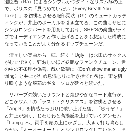
瀬臣吾（Ba）によるシンプルかつタイトなリズム隊の上
で、ポリスの「見つめていたい（Every Breath You
Take）」を彷彿とさせる服部栞汰（Gt）のミュートカッテ
ィングが、井上のボーカルを引き立てる。この曲もサビに
シンガロングパートを用意しており、SHE’Sの楽曲がライ
ブでオーディエンスと作り上げることをも想定した構成に
なっていることがよく分かるポップチューンだ。
清々しい楽曲から一転、続く「Ugly」は永田のサックス
がむせび泣く、狂おしいほど妖艶なファンクチューン。世
の中の不条理や偽善、醜い欲望に〈Don’t show me an ugly
thing〉と井上がため息混じりに吐き捨てた後は、宙を切
り咲くような服部のギターソロが延々と続いた。
リバーブの効いたサウンドと煌びやかなコード進行が、
どこかワム！の「ラスト・クリスマス」を彷彿とさせる
「Angel」を情感たっぷりに歌い上げた後、「歌うぞ！」
と井上が煽り、じわじわと高揚感を上げていくアンセム
「Lamp」へ。両手を頭の上にかざし、大きく打ち鳴らし
ながら「オーオーオー！」とシンガロングしていると、ま