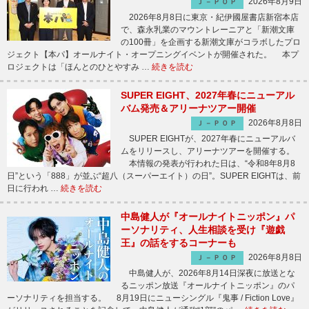
2026年8月9日
Ｊ－ＰＯＰ
2026年8月8日に東京・紀伊國屋書店新宿本店
で、森永乳業のマウントレーニアと「新潮文庫
の100冊」を企画する新潮文庫がコラボしたプロ
ジェクト【本パ】オールナイト・オープニングイベントが開催された。 本プ
ロジェクトは「ほんとのひとやすみ …
続きを読む
SUPER EIGHT、2027年春にニューアル
バム発売＆アリーナツアー開催
2026年8月8日
Ｊ－ＰＯＰ
SUPER EIGHTが、2027年春にニューアルバ
ムをリリースし、アリーナツアーを開催する。
本情報の発表が行われた日は、“令和8年8月8
日”という「888」が並ぶ“超八（スーパーエイト）の日”。SUPER EIGHTは、前
日に行われ …
続きを読む
中島健人が『オールナイトニッポン』パ
ーソナリティ、人生相談を受け『遊戯
王』の話をするコーナーも
2026年8月8日
Ｊ－ＰＯＰ
中島健人が、2026年8月14日深夜に放送とな
るニッポン放送『オールナイトニッポン』のパ
ーソナリティを担当する。 8月19日にニューシングル『鬼事 / Fiction Love』