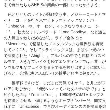
るで自分たちもSHE’Sの楽曲の一部になったかのよう。
色とりどりのライトが飛び交う中、メジャーコードとマ
イナーコードを行き来するドラマティックなナンバー
「Unforgive」や、オーセンティックなソウルチューン
「If」、壮大なミドルバラード「Long Goodbye」など過去
の人気曲を散りばめながら、ライブ全体では
『Memories』で構築したノスタルジックな世界観を再現
していく4人。そしてクライマックスは、まばゆい光の中
で演奏された「Alright」。アルバムの中でも屈指のゴスペ
ル曲で、大きなブレイクを経てエンディングでは、井上が
ソウルフルなフェイクをまるで魂を搾り出すように歌い上
げると、会場は割れんばかりの拍手と歓声に包まれた。
「後半戦ですけど、まだまだ元気ですか？」と井上がフ
ロアに呼びかけ、「俺がハマっていた女の子の歌です」と
紹介したのは「I’m into You」。1980年代のMTVポップス
を彷彿とさせる、弾けるようなポップナンバーだ。間髪入
れずに「Un-science」で再びオーディエンスの高揚感を煽