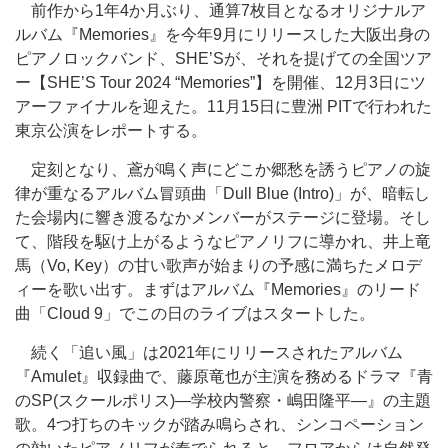
前作から1年4か月ぶり、通算7枚目となるオリジナルア
ルバム『Memories』を今年9月にリリースした大阪出身の
ピアノロックバンド、SHE’Sが、それを提げての全国ツア
ー【SHE’S Tour 2024 “Memories”】を開催、12月3日に
ツ
アーファイナルを迎えた。
11月15日に豊洲 PITで行われた
東京公演をレポートする。
定刻となり、鳶が鳴く声にどこか郷愁を誘うピアノの旋
律が重なるアルバム冒頭曲「Dull Blue (Intro)」が、暗転し
た会場内に響き渡るなかメンバーがステージに登場。そし
て、階段を駆け上がるようなピアノリフに導かれ、井上竜
馬（Vo, Key）の甘い歌声が始まりの予感に満ちたメロデ
ィーを歌い出す。まずはアルバム『Memories』のリード
曲「Cloud 9」でこの日のライブはスタートした。
続く「追い風」は2021年にリリースされたアルバム
『Amulet』収録曲で、藤原竜也が主演を務めるドラマ『青
のSP(スクールポリス)―学校内警察・嶋田隆平―』の主題
歌。4つ打ちのキックが踏み鳴らされ、シンコペーション