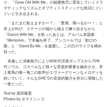
り、「Grow Old With Me」の縦横無尽に変化していくドラ
マティックなリズムとオプティミスティックな歌詞にぐい
ぐいと引き込まれる。
「まだまだ歌えますかー？」「豊洲、飛べるかー！」と
井上が叫び、ステージの端から端まで練り歩きながら
「Dance With Me」を歌ったあとは、アルバム表題曲
「Memories」で本編を終了。アンコールでは「歓びの
陽」と「Stand By Me」を披露し、この日のライブを締め
括った。
卓越した演奏能力により80年代洋楽ポップスから70年
代ソウル、ゴスペルなど様々な音楽的要素を融合させ、井
上竜馬の唯一無二の歌声がエヴァーグリーンなメロディを
紡いでいく。そんなSHE’Sの音楽的魅力を存分に堪能した
一夜だった。
Text by 黒田隆憲
Photos by タマイシンゴ