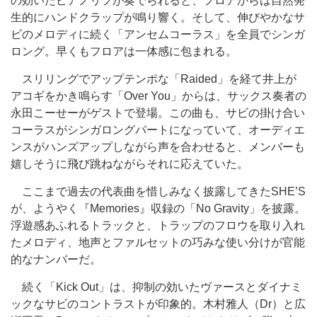
の効いたピアノリフが奏でられると、フロアからは自然発
生的にハンドクラップが鳴り響く。そして、伸びやかなサ
ビのメロディに続く「アンセムコーラス」を全員でシンガ
ロング。早くもフロアは一体感に包まれる。
スリリングでアップテンポな「Raided」を経て井上が
アコギをかき鳴らす「Over You」からは、サックス奏者の
永田こーせーがゲストで登場。この曲も、サビの掛け合い
コーラスがシンガロングパートになっていて、オーディエ
ンスがハンズアップしながら声を合わせると、メンバーも
嬉しそうに飛び跳ねながらそれに応えていた。
ここまで過去の代表曲を惜しみなく披露してきたSHE’S
が、ようやく『Memories』収録の「No Gravity」を披露。
浮遊感あふれるトラックと、トラップのフロウを取り入れ
たメロディ、地声とファルセットの巧みな使い分けが官能
的なナンバーだ。
続く「Kick Out」は、抑制の効いたヴァースとダイナミ
ックなサビのコントラストが印象的。木村雅人（Dr）と広