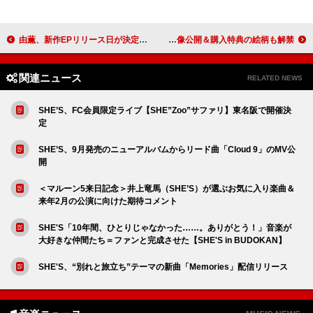
由薫、新作EPリリース日が決定 Netflixアニメ『BEASTARS FINAL SEASON』ED曲など収録
BRAHMAN、7thアルバム 『viraha』ティザー映像公開＆購入特典の絵柄も解禁
関連ニュース
RELATED NEWS
SHE’S、FC会員限定ライブ【SHE”Zoo”サファリ】東名阪で開催決
定
SHE’S、9月発売のニューアルバムからリード曲「Cloud 9」のMV公
開
＜マルーン5来日記念＞井上竜馬（SHE’S）が選ぶお気に入り楽曲＆
来年2月の公演に向けた期待コメント
SHE'S「10年間、ひとりじゃなかった……。ありがとう！」音楽が
大好きな仲間たち＝ファンと完成させた【SHE'S in BUDOKAN】
SHE'S、“別れと旅立ち”テーマの新曲「Memories」配信リリース