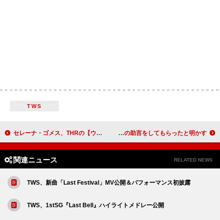
TWS
セレーナ・ゴメス、THRの【ウィメン・イン・エンターテインメント・ガラ】で＜エクイティ賞＞受賞
チャーリーXCX、「Sympathy Is a Knife」でコラボしたアリアナ・グランデからキャリア面での助言をしてもらったと明かす
関連ニュース
RELATED NEWS
TWS、新曲「Last Festival」MV公開＆パフォーマンス初披露
TWS、1stSG『Last Bell』ハイライトメドレー公開