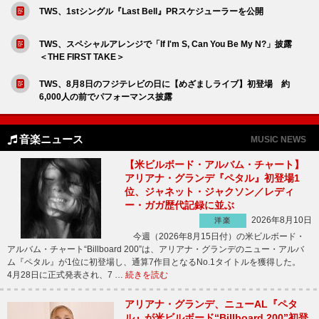
TWS、1stシングル『Last Bell』PRスケジューラーを公開
TWS、スペシャルアレンジで「If I'm S, Can You Be My N?」披露
＜THE FIRST TAKE＞
TWS、8月8日のフジテレビの日に【めざましライブ】初登場 約
6,000人の前でパフォーマンス披露
音楽ニュース
MUSIC NEWS
【米ビルボード・アルバム・チャート】
アリアナ・グランデ『ペタル』初登場1
位、ジャネット・ジャクソン／レディ
ー・ガガ歴代記録に並ぶ
2026年8月10日
洋楽
今週（2026年8月15日付）の米ビルボード・
アルバム・チャート“Billboard 200”は、アリアナ・グランデのニュー・アルバ
ム『ペタル』が1位に初登場し、通算7作目となるNo.1タイトルを獲得した。
4月28日に正式発表され、7 …
続きを読む
アリアナ・グランデ、ニューAL『ペタ
ル』が米ビルボード“Billboard 200”初登