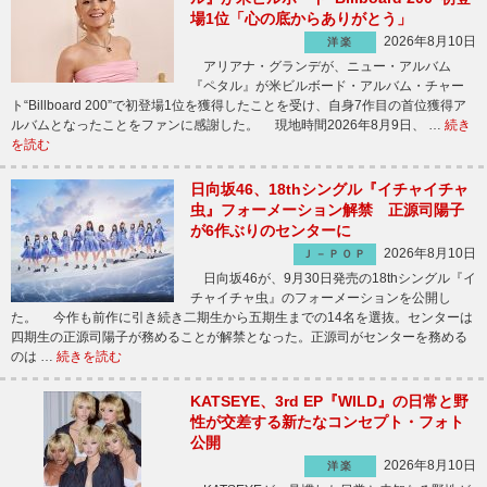
場1位「心の底からありがとう」
2026年8月10日
洋楽
アリアナ・グランデが、ニュー・アルバム
『ペタル』が米ビルボード・アルバム・チャー
ト“Billboard 200”で初登場1位を獲得したことを受け、自身7作目の首位獲得ア
ルバムとなったことをファンに感謝した。 現地時間2026年8月9日、 …
続き
を読む
日向坂46、18thシングル『イチャイチャ
虫』フォーメーション解禁 正源司陽子
が6作ぶりのセンターに
2026年8月10日
Ｊ－ＰＯＰ
日向坂46が、9月30日発売の18thシングル『イ
チャイチャ虫』のフォーメーションを公開し
た。 今作も前作に引き続き二期生から五期生までの14名を選抜。センターは
四期生の正源司陽子が務めることが解禁となった。正源司がセンターを務める
のは …
続きを読む
KATSEYE、3rd EP『WILD』の日常と野
性が交差する新たなコンセプト・フォト
公開
2026年8月10日
洋楽