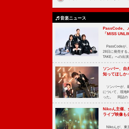
音楽ニュース
PassCode
「MISS UNL
PassCode
28日に発売する。
TAKE』への出
ソンバー、自
知ってほしか
ソンバーが、最新シ
について、現地時
った。 同誌の『Po
Nikoん主催
ライブ映像も
Nikoんが、東