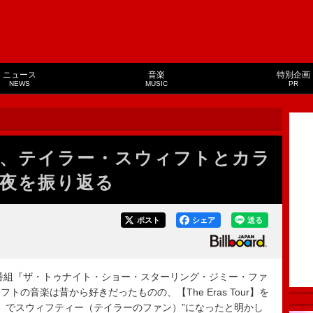
ニュース
音楽
特別企画
NEWS
MUSIC
PR
、テイラー・スウィフトとカラ
夜を振り返る
ポスト
シェア
送る
番組『ザ・トゥナイト・ショー・スターリング・ジミー・ファ
の音楽は昔から好きだったものの、【The Eras Tour】を
歳）でスウィフティー（テイラーのファン）”になったと明かし