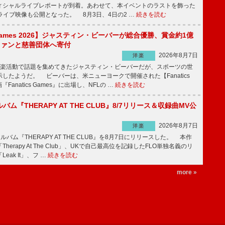
ィシャルライブレポートが到着。あわせて、本イベントのラストを飾った
尺ライブ映像も公開となった。 8月3日、4日の2 …
続きを読む
s Games 2026】ジャスティン・ビーバーが総合優勝、賞金約1億
をファンと慈善団体へ寄付
2026年8月7日
洋楽
楽活動で話題を集めてきたジャスティン・ビーバーだが、スポーツの世
したようだ。 ビーバーは、米ニューヨークで開催された【Fanatics
『Fanatics Games』に出場し、NFLの …
続きを読む
ルバム『THERAPY AT THE CLUB』8/7リリース＆収録曲MV公
2026年8月7日
洋楽
ルバム『THERAPY AT THE CLUB』を8月7日にリリースした。 本作
herapy At The Club」、UKで自己最高位を記録したFLO単独名義のリ
eak It」、フ …
続きを読む
more »