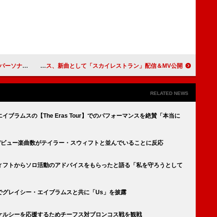
リティを担当
松原みき未発表曲を林哲司が再生プロデュース、新曲として「スカイレストラン」配信＆MV公開
RELATED NEWS
ブラムスの【The Eras Tour】でのパフォーマンスを絶賛「本当に
首位デビュー楽曲数がテイラー・スウィフトと並んでいることに反応
スウィフトからソロ活動のアドバイスをもらったと語る「私を守ろうとして
でグレイシー・エイブラムスと共に「Us」を披露
ケルシーを応援するためチーフス対ブロンコス戦を観戦