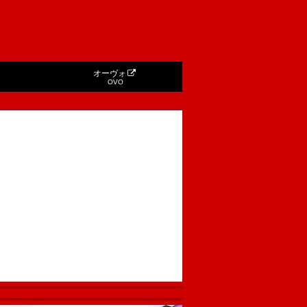
オーヴォ
OVO