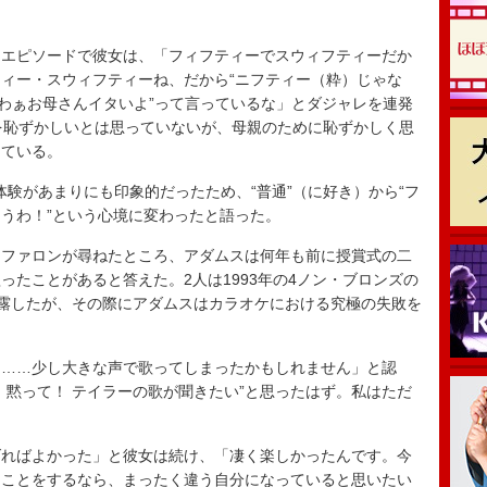
れたエピソードで彼女は、「フィフティーでスウィフティーだか
ィー・スウィフティーね、だから“ニフティー（粋）じゃな
うわぁお母さんイタいよ”って言っているな」とダジャレを連発
を恥ずかしいとは思っていないが、母親のために恥ずかしく思
している。
】での体験があまりにも印象的だったため、“普通”（に好き）から“フ
うわ！”という心境に変わったと語った。
ファロンが尋ねたところ、アダムスは何年も前に授賞式の二
ったことがあると答えた。2人は1993年の4ノン・ブロンズの
トを披露したが、その際にアダムスはカラオケにおける究極の失敗を
……少し大きな声で歌ってしまったかもしれません」と認
、黙って！ テイラーの歌が聞きたい”と思ったはず。私はただ
ればよかった」と彼女は続け、「凄く楽しかったんです。今
じことをするなら、まったく違う自分になっていると思いたい