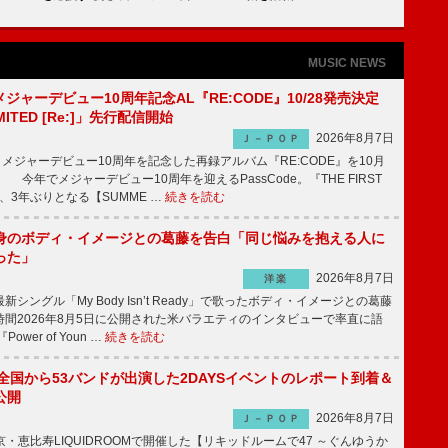
MUSIC NEWS
、メジャーデビュー10周年記念AL『RE:CODE』10/28発売決定
IMITED [Re:]」先行配信開始
2026年8月7日
Ｊ－ＰＯＰ
が、メジャーデビュー10周年を記念した再録アルバム『RE:CODE』を10月
 今年でメジャーデビュー10周年を迎えるPassCode。『THE FIRST
演、3年ぶりとなる【SUMME …
続きを読む
身のボディ・イメージとの葛藤を告白「同じ悩みを抱える人に
った」
2026年8月7日
洋楽
ングル「My Body Isn’t Ready」で歌ったボディ・イメージとの葛藤
間2026年8月5日に公開された米バラエティのインタビューで率直に語
wer of Youn …
続きを読む
、全国から53バンドが出演した2DAYSイベントのレポート到着＆
公開
2026年8月7日
Ｊ－ＰＯＰ
京・恵比寿LIQUIDROOMで開催した【リキッドルームで47 ～ぐんゆうか