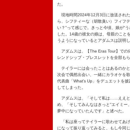
た。
現地時間2024年12月3日に放送さ
ら、シフティーな（胡散臭い）フィフテ
い？”って感じで。きっと今頃、娘が“
した。14歳の彼女の娘は、母親のこと
うようになっているとアダムスは説明
アダムスは、【The Eras Tour
レンドシップ・ブレスレットを全部もら
テイラーには会ったことはあるのかと
次会で偶然出会い、一緒にカラオケを歌
代表曲「What’s Up」をデュエッ
してしまった。
アダムスは、「そして私は……ええと
め、「そしてみんなはきっと“エイミー
夢中になっていたんです」と述べた。
「私は座ってテイラーに歌わせてあげ
になって振り返ってみると、もし今同