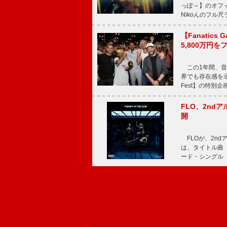
っぽ～】のオフ
Nikoんのフル
【Fanatic
5,800万円
この1年間、音
界でも存在感を示
Fest】の特別企画
FLO、2ndア
開
FLOが、2ndア
は、タイトル曲「T
ード・シングル「L