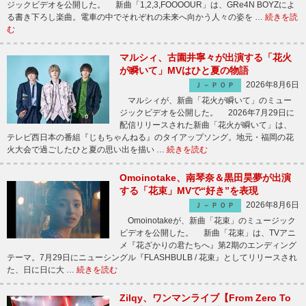
ジックビデオを公開した。 新曲「1,2,3,FOOOOUR」は、GRe4N BOYZによ
る書き下ろし楽曲。電車の中でそれぞれの未来へ向かう人々の姿を …
続きを読
む
マルシィ、古園井寧々が出演する「花火
が瞬いて」MVはひと夏の物語
2026年8月6日
Ｊ－ＰＯＰ
マルシィが、新曲「花火が瞬いて」のミュー
ジックビデオを公開した。 2026年7月29日に
配信リリースされた新曲「花火が瞬いて」は、
テレビ西日本の番組『じもちゃんねる』のタイアップソング。地元・福岡の花
火大会で過ごしたひと夏の思い出を描い …
続きを読む
Omoinotake、南琴奈＆黒田昊夢が出演
する「花束」MVで“好き”を表現
2026年8月6日
Ｊ－ＰＯＰ
Omoinotakeが、新曲「花束」のミュージック
ビデオを公開した。 新曲「花束」は、TVアニ
メ『花ざかりの君たちへ』第2期のエンディング
テーマ。7月29日にニューシングル『FLASHBULB / 花束』としてリリースされ
た、日に日に大 …
続きを読む
Zilqy、ワンマンライブ【From Zero To