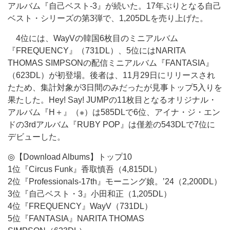
アルバム『自己ベスト-3』が続いた。17年ぶりとなる自己
ベスト・シリーズの第3弾で、1,205DLを売り上げた。
4位には、WayVの韓国6枚目のミニアルバム
『FREQUENCY』（731DL）、5位にはNARITA
THOMAS SIMPSONの配信ミニアルバム『FANTASIA』
（623DL）が初登場。後者は、11月29日にリリースされ
たため、集計対象が3日間のみだったが見事トップ5入りを
果たした。Hey! Say! JUMPの11枚目となるオリジナル・
アルバム『H＋』（※）は585DLで6位、アイナ・ジ・エン
ドの3rdアルバム『RUBY POP』は僅差の543DLで7位に
デビューした。
◎【Download Albums】トップ10
1位『Circus Funk』香取慎吾（4,815DL）
2位『Professionals-17th』モーニング娘。’24（2,200DL）
3位『自己ベスト・3』小田和正（1,205DL）
4位『FREQUENCY』WayV（731DL）
5位『FANTASIA』NARITA THOMAS