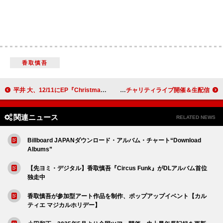
香取慎吾
平井 大、12/11にEP『Christmas Wish』をリリース
大黒摩季、新曲「STAND UP!!★」12/5配信リリース 当日は能登半島チャリティライブ開催＆生配信
関連ニュース
RELATED NEWS
Billboard JAPANダウンロード・アルバム・チャート“Download
Albums”
【先ヨミ・デジタル】香取慎吾『Circus Funk』がDLアルバム首位
独走中
香取慎吾が参加型アート作品を制作、ポップアップイベント【カル
ティエ マジカルホリデー】