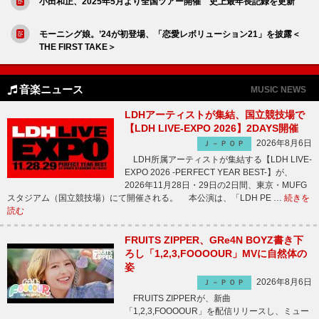
小田和正、2025年5月より全国ツアー開催 史上最年長記録を更新
モーニング娘。’24が初登場、「恋愛レボリューション21」を披露＜
THE FIRST TAKE＞
音楽ニュース
MUSIC NEWS
LDHアーティストが集結、国立競技場で
【LDH LIVE-EXPO 2026】2DAYS開催
2026年8月6日
Ｊ－ＰＯＰ
LDH所属アーティストが集結する【LDH LIVE-
EXPO 2026 -PERFECT YEAR BEST-】が、
2026年11月28日・29日の2日間、東京・MUFG
スタジアム（国立競技場）にて開催される。 本公演は、「LDH PE …
続きを
読む
FRUITS ZIPPER、GRe4N BOYZ書き下
ろし「1,2,3,FOOOOUR」MVに自然体の
姿
2026年8月6日
Ｊ－ＰＯＰ
FRUITS ZIPPERが、新曲
「1,2,3,FOOOOUR」を配信リリースし、ミュー