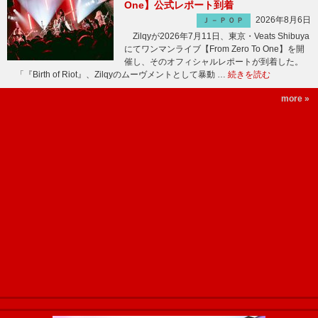
One】公式レポート到着
2026年8月6日
Ｊ－ＰＯＰ
Zilqyが2026年7月11日、東京・Veats Shibuya
にてワンマンライブ【From Zero To One】を開
催し、そのオフィシャルレポートが到着した。
「『Birth of Riot』、Zilqyのムーヴメントとして暴動 …
続きを読む
more »