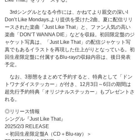
3rdシングルとなる今作には、かねてより親交の深いI
Don’t Like Mondays.より提供を受けた2曲、夏に配信リリ
ースされた楽曲「Just Like That」と、ファン人気の高い
楽曲「DON’T WANNA DIE」などを収録。初回限定盤のジ
ャケット写真は、「Just Like That」の配信ジャケット写
真でもあるイラストを再現した仕上がりとなっている。初
回生産限定盤に付属するBlu-rayの収録内容は、後日発表
予定。
なお、3形態をまとめて予約すると、特典として「ドン
トワナダイステッカー」が付き、12月3日～6日の期間は
超先行予約特典「オリジナルステッカー」もプレゼントさ
れる。
◎リリース情報
シングル『Just Like That』
2025/2/3 RELEASE
＜初回生産限定盤A（CD＋Blu-ray）＞