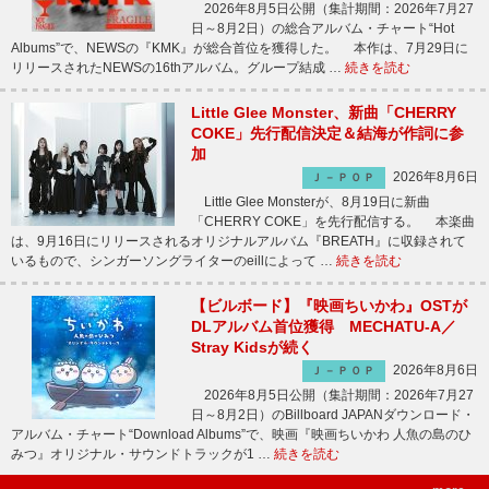
2026年8月5日公開（集計期間：2026年7月27
日～8月2日）の総合アルバム・チャート“Hot
Albums”で、NEWSの『KMK』が総合首位を獲得した。 本作は、7月29日に
リリースされたNEWSの16thアルバム。グループ結成 …
続きを読む
Little Glee Monster、新曲「CHERRY
COKE」先行配信決定＆結海が作詞に参
加
2026年8月6日
Ｊ－ＰＯＰ
Little Glee Monsterが、8月19日に新曲
「CHERRY COKE」を先行配信する。 本楽曲
は、9月16日にリリースされるオリジナルアルバム『BREATH』に収録されて
いるもので、シンガーソングライターのeillによって …
続きを読む
【ビルボード】『映画ちいかわ』OSTが
DLアルバム首位獲得 MECHATU-A／
Stray Kidsが続く
2026年8月6日
Ｊ－ＰＯＰ
2026年8月5日公開（集計期間：2026年7月27
日～8月2日）のBillboard JAPANダウンロード・
アルバム・チャート“Download Albums”で、映画『映画ちいかわ 人魚の島のひ
みつ』オリジナル・サウンドトラックが1 …
続きを読む