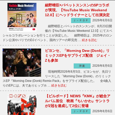
細野晴臣×パペットスンスンのSPコラボ
が実現、【YouTube Music Weekend
12.0】にヘッドライナーとして出演決定
2026年8月6日
Ｊ－ＰＯＰ
細野晴臣とパペットのスンスンが、8月23日開
催の【YouTube Music Weekend 12.0】にてスペ
シャルコラボレーションを行うことが決定した。 細野晴臣は、2025年のロン
ドン公演やパリでのDJイベント、国内ツアーの即完売 …
続きを読む
ビヨンセ、「Morning Dew (Donk)」リ
ミックスEPをサプライズ配信 ジェイ・
Zも参加
2026年8月6日
洋楽
現地時間2026年8月5日、ビヨンセが、先日リ
リースした「Morning Dew (Donk)」のリミック
スEP『Morning Dew (Donk) Remix Pack』をサプライズ配信した。 全4曲入
りのEPには、夫でありヒップホ …
続きを読む
【ビルボード】NEWS『KMK』が総合ア
ルバム首位 映画『ちいかわ』サントラ
が2冠を達成して2位に登場
2026年8月6日
Ｊ－ＰＯＰ