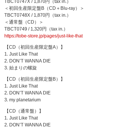
TBCT0747X / 1,870円（tax in.）
＜初回生産限定盤B（CD＋Blu-ray）＞
TBCT0748X / 1,870円（tax in.）
＜通常盤（CD）＞
TBCT0749 / 1,320円（tax in.）
https://tobe-store.jp/pages/just-like-that
【CD（初回生産限定盤A）】
1. Just Like That
2. DON’T WANNA DIE
3. 始まりの螺旋
【CD（初回生産限定盤B）】
1. Just Like That
2. DON’T WANNA DIE
3. my planetarium
【CD（通常盤）】
1. Just Like That
2. DON’T WANNA DIE