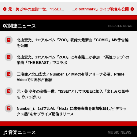
元・美 少年の金指一世、“ISSEI”としてTOBEに加入「楽しみな気持ちでいっぱい」
アイナ・ジ・エンド、日本武道館公演より「Red:birthmark」ライブ映像を公開
関連ニュース
RELATED NEWS
北山宏光、1stアルバム『ZOO』収録の最新曲「COMIC」MV予告編
を公開
北山宏光、1stアルバム『ZOO』に今市隆二が参加 “高速ラップ”の
楽曲「THE BEAST」でコラボ
三宅健／北山宏光／Number_i／IMP.の有明アリーナ公演、Prime
Videoで世界独占配信
元・美 少年の金指一世、“ISSEI”としてTOBEに加入「楽しみな気持
ちでいっぱい」
Number_i、1stフルAL『No.Ⅰ』に未発表曲を追加収録した“デラッ
クス盤”をサプライズ配信リリース
音楽ニュース
MUSIC NEWS