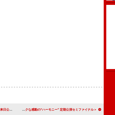
演が決定
＜ライブレポート＞Mrs. GREEN APPLEが生み出すダイナミックな感動の“ハーモニー” 定期公演セミファイナル