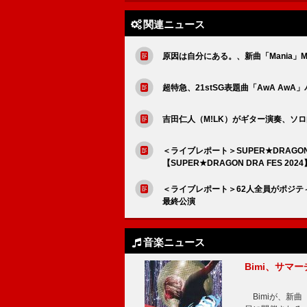
関連ニュース
原因は自分にある。、新曲「Mania」
超特急、21stSG表題曲「AwA AwA
吉田仁人（M!LK）がギター演奏、ソ
＜ライブレポート＞SUPER★DRAG
【SUPER★DRAGON DRA FES 2024
＜ライブレポート＞62人全員がポジティブ＆ハ
最終公演
音楽ニュース
Bimi、サマ
Bimiが、新曲「