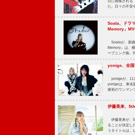
日に開催される【Bi
た。日々の不安
Soala、ド
Memory」M
Soalaが、新曲
Memory」は
ープニング曲。同
yonige、全国
yonigeが、11
yonigeは、東名
後初のワンマン
伊藤美来、5t
伊藤美来が、5t
ることが決定した
うタイトルは、レ