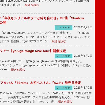
mi Live Galley #11 -Bubbly-】のインスパイアソングとして制作され
や不条理に対して …
続きを読む
ラマ『今夜もシリアルキラーと待ち合わせ』OP曲「Shadow
V公開
2026年8月7日
Ｊ－ＰＯＰ
「Shadow Memory」のミュージックビデオを公開した。 「Shadow
、横山裕が主演を務めるドラマ『今夜もシリアルキラーと待ち合わせ』のオ
ドラマは講談社『good!アフタヌーン …
続きを読む
ツアー【yonige tough love tour】開催決定
2026年8月7日
Ｊ－ＰＯＰ
月からの全国ツアー【yonige tough love tour】の開催を発表した。
阪ワンマンツアー【yonige one man tour 2026】を開幕。メジャー再契約
ツアー …
続きを読む
hアルバム『39rpm』＆初ベストAL『swirl』発売日決定
2026年8月7日
Ｊ－ＰＯＰ
hアルバム『39rpm』とベストアルバム『swirl』を10月7日に同時発売す
。 伊藤美来は今年アーティスト活動10周年を迎える。『39rpm』とい
コードの回転数を意味する「rpm」に、伊 …
続きを読む