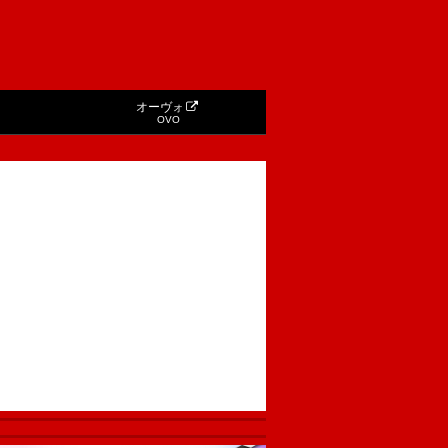
オーヴォ
OVO