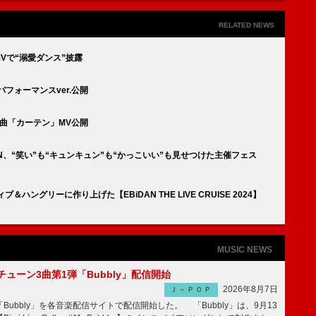
RELATED NEWS
MVで“溺愛ダンス”披露
」パフォーマンスver.公開
ロ曲「カーテン」MV公開
ON、“笑い”も“キュンキュン”も“かっこいい”も見せつけた主催フェス
】
ングリーに作り上げた【EBiDAN THE LIVE CRUISE 2024】
MUSIC NEWS
ーチューン3曲第1弾「Bubbly」配信開始
2026年8月7日
Ｊ－ＰＯＰ
Bubbly」を各音楽配信サイトで配信開始した。 「Bubbly」は、9月13