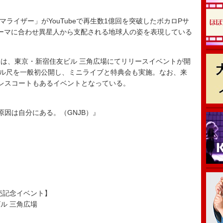
「メズマライザー」がYouTubeで再生数1億回を突破したボカロPサ
ーマに合わせ異星人から支配される地球人の姿を表現している
は、東京・新宿住友ビル 三角広場にてリリースイベントが開
Vフル尺を一般初公開し、ミニライブと特典会も実施。なお、来
レスコートもあるイベントとなっている。
aser | 原因は自分にある。（GNJB）』
売記念イベント】
ビル 三角広場