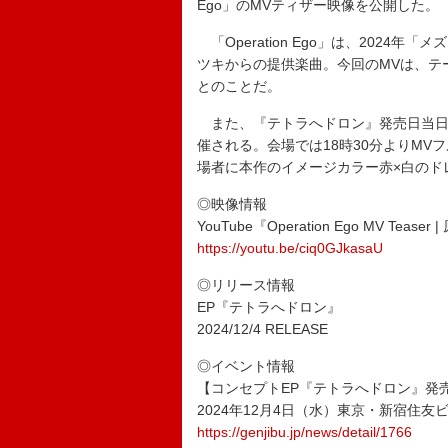
Ego」のMVティザー映像を公開した。
「Operation Ego」は、2024年
ツキからの提供楽曲。今回のMVは、テ
とのことだ。
また、『テトラへドロン』発売日当日
催される。会場では18時30分よりM
場者に本作のイメージカラー赤×白のド
◎映像情報
YouTube『Operation Ego MV Te
https://youtu.be/ciq0GJkasaU
◎リリース情報
EP『テトラへドロン』
2024/12/4 RELEASE
◎イベント情報
【コンセプトEP『テトラへドロン』発
2024年12月4日（水）東京・新宿住友
https://genjibu.jp/news/detail/1766