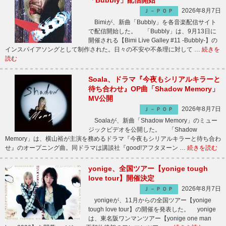
「Bubbly」配信開始
2026年8月7日
Ｊ－ＰＯＰ
Bimiが、新曲「Bubbly」を各音楽配信サイト
で配信開始した。 「Bubbly」は、9月13日に
開催される【Bimi Live Galley #11 -Bubbly-】の
インスパイアソングとして制作された。日々の不安や不条理に対して …
続きを
読む
Soala、ドラマ『今夜もシリアルキラーと
待ち合わせ』OP曲「Shadow Memory」
MV公開
2026年8月7日
Ｊ－ＰＯＰ
Soalaが、新曲「Shadow Memory」のミュー
ジックビデオを公開した。 「Shadow
Memory」は、横山裕が主演を務めるドラマ『今夜もシリアルキラーと待ち合わ
せ』のオープニング曲。同ドラマは講談社『good!アフタヌーン …
続きを読む
yonige、全国ツアー【yonige tough
love tour】開催決定
2026年8月7日
Ｊ－ＰＯＰ
yonigeが、11月からの全国ツアー【yonige
tough love tour】の開催を発表した。 yonige
は、東名阪ワンマンツアー【yonige one man