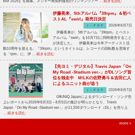
tour 2026】を開幕。メジャー再契約後初のワンマンツアー …
続きを読む
伊藤美来、5thアルバム『39rpm』＆初ベ
ストAL『swirl』発売日決定
2026年8月7日
Ｊ－ＰＯＰ
伊藤美来が、5thアルバム『39rpm』とベスト
アルバム『swirl』を10月7日に同時発売すること
が決定した。 伊藤美来は今年アーティスト活
動10周年を迎える。『39rpm』というタイトルは、レコードの回転数を意味す
る「rpm」に、伊 …
続きを読む
【先ヨミ・デジタル】Travis Japan「On
My Road -Stadium ver.-」がDLソング首
位を独走中 M!LKの佐野勇斗＆吉田仁人
によるユニット曲が追う
2026年8月7日
Ｊ－ＰＯＰ
GfK/NIQ Japanによるダウンロード・ソング売
上レポートから2026年8月3日～8月5日の集計が明らかとなり、Travis
Japan「On My Road -Stadium ver.-」が11,550ダウンロード（DL）を売り上
…
続きを読む
more »