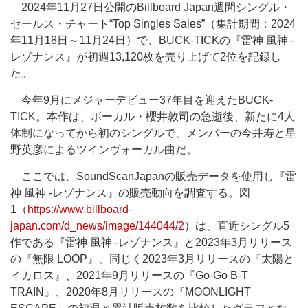
2024年11月27日公開のBillboard Japan週間シングル・
セールス・チャート“Top Singles Sales”（集計期間：2024
年11月18日～11月24日）で、BUCK-TICKの『雷神 風神 -
レゾナンス』が初週13,120枚を売り上げて2位を記録し
た。
今年9月にメジャーデビュー37年目を迎えたBUCK-
TICK。本作は、ボーカル・櫻井敦司の急逝後、新たに4人
体制になってから初のシングルで、メンバーの今井寿と星
野英彦によるツインヴォーカル曲だ。
ここでは、SoundScanJapanの販売データを使用し『雷
神 風神 -レゾナンス』の販売動向を調査する。図
1（
https://www.billboard-
japan.com/d_news/image/144044/2
）は、直近シングル5
作である『雷神 風神 -レゾナンス』と2023年3月リリース
の『無限 LOOP』、同じく2023年3月リリースの『太陽と
イカロス』、2021年9月リリースの『Go-Go B-T
TRAIN』、2020年8月リリースの『MOONLIGHT