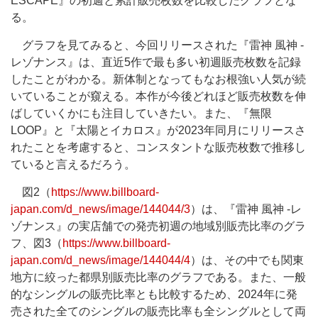
ESCAPE』の初週と累計販売枚数を比較したグラフとな
る。
グラフを見てみると、今回リリースされた『雷神 風神 -
レゾナンス』は、直近5作で最も多い初週販売枚数を記録
したことがわかる。新体制となってもなお根強い人気が続
いていることが窺える。本作が今後どれほど販売枚数を伸
ばしていくかにも注目していきたい。また、『無限
LOOP』と『太陽とイカロス』が2023年同月にリリースさ
れたことを考慮すると、コンスタントな販売枚数で推移し
ていると言えるだろう。
図2（
https://www.billboard-
japan.com/d_news/image/144044/3
）は、『雷神 風神 -レ
ゾナンス』の実店舗での発売初週の地域別販売比率のグラ
フ、図3（
https://www.billboard-
japan.com/d_news/image/144044/4
）は、その中でも関東
地方に絞った都県別販売比率のグラフである。また、一般
的なシングルの販売比率とも比較するため、2024年に発
売された全てのシングルの販売比率も全シングルとして両