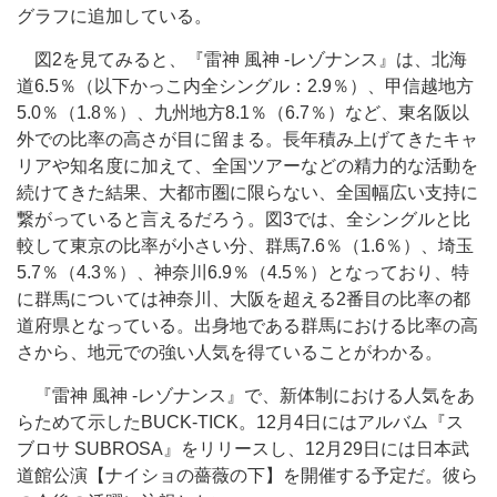
グラフに追加している。
図2を見てみると、『雷神 風神 -レゾナンス』は、北海
道6.5％（以下かっこ内全シングル：2.9％）、甲信越地方
5.0％（1.8％）、九州地方8.1％（6.7％）など、東名阪以
外での比率の高さが目に留まる。長年積み上げてきたキャ
リアや知名度に加えて、全国ツアーなどの精力的な活動を
続けてきた結果、大都市圏に限らない、全国幅広い支持に
繋がっていると言えるだろう。図3では、全シングルと比
較して東京の比率が小さい分、群馬7.6％（1.6％）、埼玉
5.7％（4.3％）、神奈川6.9％（4.5％）となっており、特
に群馬については
神奈川、大阪を超える2番目の比率の都
道府県となっている。
出身地である群馬における比率の高
さから、地元での強い人気を得ていることがわかる。
『雷神 風神 -レゾナンス』で、新体制における人気をあ
らためて示したBUCK-TICK。12月4日にはアルバム『ス
ブロサ SUBROSA』をリリースし、12月29日には日本武
道館公演【ナイショの薔薇の下】を開催する予定だ。彼ら