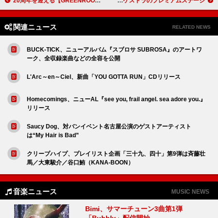
20周年を迎える【GREENROOM FESTIVAL】2025年5月開催決定
武部聡志プロデュースシリーズ第2弾 川崎鷹也の心震わせる歌声とフルオーケストラのプレミアムステージ
関連ニュース
RELATED NEWS
BUCK-TICK、ニューアルバム『スブロサ SUBROSA』のアートワ
ーク、全収録楽曲などの全容を公開
L'Arc～en～Ciel、新曲「YOU GOTTA RUN」CDリリース
Homecomings、ニューAL『see you, frail angel. sea adore you.』
リリース
Saucy Dog、対バンイベント名古屋公演のゲストアーティスト
は“My Hair is Bad”
クリープハイプ、プレイリスト企画「三十九、四十」第9弾は斉藤壮
馬／大東駿介／谷口鮪（KANA-BOON）
音楽ニュース
MUSIC NEWS
Bimi、サマーチューン3曲第1弾