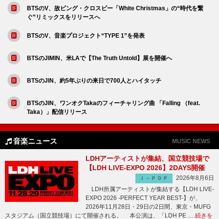
BTSのV、故ビング・クロスビー「White Christmas」の“時代を繋
ぐ”リミックスをリリースへ
BTSのV、音楽プロジェクト“TYPE 1”を発表
BTSのJIMIN、米LAで【The Truth Untold】展を開催へ
BTSのJIN、約5年ぶりの来日で700人とハイタッチ
BTSのJIN、ワンオクTakaのフィーチャリング曲 「Falling （feat.
Taka）」配信リリース
音楽ニュース
MUSIC NEWS
LDHアーティストが集結、国立競技場で
【LDH LIVE-EXPO 2026】2DAYS開催
2026年8月6日
Ｊ－ＰＯＰ
LDH所属アーティストが集結する【LDH LIVE-
EXPO 2026 -PERFECT YEAR BEST-】が、
2026年11月28日・29日の2日間、東京・MUFG
スタジアム（国立競技場）にて開催される。 本公演は、「LDH PE …
続きを