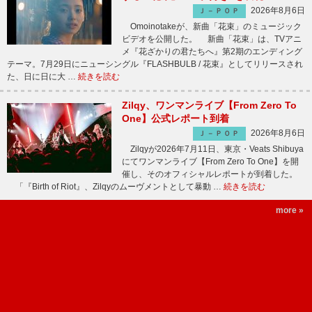
2026年8月6日
Ｊ－ＰＯＰ
Omoinotakeが、新曲「花束」のミュージック
ビデオを公開した。 新曲「花束」は、TVアニ
メ『花ざかりの君たちへ』第2期のエンディング
テーマ。7月29日にニューシングル『FLASHBULB / 花束』としてリリースされ
た、日に日に大 …
続きを読む
Zilqy、ワンマンライブ【From Zero To
One】公式レポート到着
2026年8月6日
Ｊ－ＰＯＰ
Zilqyが2026年7月11日、東京・Veats Shibuya
にてワンマンライブ【From Zero To One】を開
催し、そのオフィシャルレポートが到着した。
「『Birth of Riot』、Zilqyのムーヴメントとして暴動 …
続きを読む
more »