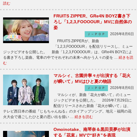
読む
FRUITS ZIPPER、GRe4N BOYZ書き下
ろし「1,2,3,FOOOOUR」MVに自然体の
姿
2026年8月6日
Ｊ－ＰＯＰ
FRUITS ZIPPERが、新曲
「1,2,3,FOOOOUR」を配信リリースし、ミュー
ジックビデオを公開した。 新曲「1,2,3,FOOOOUR」は、GRe4N BOYZによ
る書き下ろし楽曲。電車の中でそれぞれの未来へ向かう人々の姿を …
続きを読
む
マルシィ、古園井寧々が出演する「花火
が瞬いて」MVはひと夏の物語
2026年8月6日
Ｊ－ＰＯＰ
マルシィが、新曲「花火が瞬いて」のミュー
ジックビデオを公開した。 2026年7月29日に
配信リリースされた新曲「花火が瞬いて」は、
テレビ西日本の番組『じもちゃんねる』のタイアップソング。地元・福岡の花
火大会で過ごしたひと夏の思い出を描い …
続きを読む
Omoinotake、南琴奈＆黒田昊夢が出演
する「花束」MVで“好き”を表現