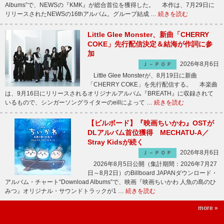
Albums”で、NEWSの『KMK』が総合首位を獲得した。 本作は、7月29日に
リリースされたNEWSの16thアルバム。グループ結成 …
続きを読む
Little Glee Monster、新曲「CHERRY
COKE」先行配信決定＆結海が作詞に参
加
2026年8月6日
Ｊ－ＰＯＰ
Little Glee Monsterが、8月19日に新曲
「CHERRY COKE」を先行配信する。 本楽曲
は、9月16日にリリースされるオリジナルアルバム『BREATH』に収録されて
いるもので、シンガーソングライターのeillによって …
続きを読む
【ビルボード】『映画ちいかわ』OSTが
DLアルバム首位獲得 MECHATU-A／
Stray Kidsが続く
2026年8月6日
Ｊ－ＰＯＰ
2026年8月5日公開（集計期間：2026年7月27
日～8月2日）のBillboard JAPANダウンロード・
アルバム・チャート“Download Albums”で、映画『映画ちいかわ 人魚の島のひ
みつ』オリジナル・サウンドトラックが1 …
続きを読む
more »