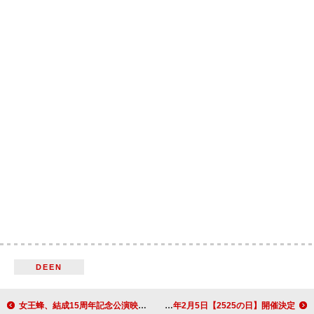
DEEN
女王蜂、結成15周年記念公演映像商品の全曲ダイジェスト映像公開
NIKO NIKO TAN TAN、2025年2月5日【2525の日】開催決定