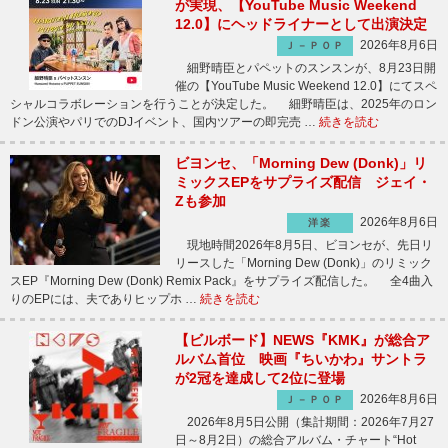
が実現、【YouTube Music Weekend
12.0】にヘッドライナーとして出演決定
2026年8月6日
Ｊ－ＰＯＰ
細野晴臣とパペットのスンスンが、8月23日開
催の【YouTube Music Weekend 12.0】にてスペ
シャルコラボレーションを行うことが決定した。 細野晴臣は、2025年のロン
ドン公演やパリでのDJイベント、国内ツアーの即完売 …
続きを読む
ビヨンセ、「Morning Dew (Donk)」リ
ミックスEPをサプライズ配信 ジェイ・
Zも参加
2026年8月6日
洋楽
現地時間2026年8月5日、ビヨンセが、先日リ
リースした「Morning Dew (Donk)」のリミック
スEP『Morning Dew (Donk) Remix Pack』をサプライズ配信した。 全4曲入
りのEPには、夫でありヒップホ …
続きを読む
【ビルボード】NEWS『KMK』が総合ア
ルバム首位 映画『ちいかわ』サントラ
が2冠を達成して2位に登場
2026年8月6日
Ｊ－ＰＯＰ
2026年8月5日公開（集計期間：2026年7月27
日～8月2日）の総合アルバム・チャート“Hot