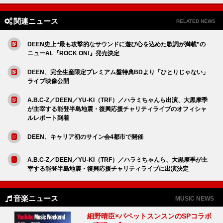
関連ニュース
RELATED NEWS
DEEN史上“最も攻撃的なサウンドに遊び心を込めた歌詞が満載”の
ニューAL『ROCK ON!』発売決定
DEEN、完全生産限定プレミアム盤特典BDより「ひとりじゃない」
ライブ映像公開
A.B.C-Z／DEEN／YU-KI（TRF）／ハラミちゃんら出演、大黒摩季
が主宰する能登半島地震・復興応援チャリティライブのオフィシャ
ルレポート到着
DEEN、キャリア初のサイン会4都市で開催
A.B.C-Z／DEEN／YU-KI（TRF）／ハラミちゃんら、大黒摩季が主
宰する能登半島地震・復興応援チャリティライブに出演決定
音楽ニュース
MUSIC NEWS
細野晴臣×パペットスンスンのSPコラボ