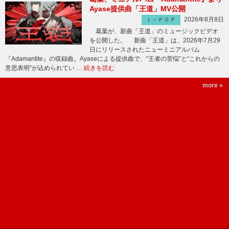
Ayase提供曲「王道」MV公開
2026年8月8日
Ｊ－ＰＯＰ
葛葉が、新曲「王道」のミュージックビデオ
を公開した。 新曲「王道」は、2026年7月29
日にリリースされたニューミニアルバム
『Adamantite』の収録曲。Ayaseによる提供曲で、“王者の苦悩”と“これからの
意思表明”が込められてい …
続きを読む
more »