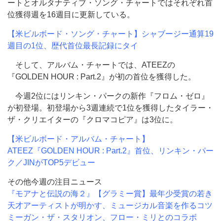
ートとオルタナティブ・ソング・チャートではそれぞれ首
位獲得週を16週目に更新している。
【米ビルボード・ソング・チャート】シャブージー通算19
週目の1位、歴代首位最長記録にタイ
そして、アルバム・チャートでは、ATEEZの
『GOLDEN HOUR : Part.2』が初の首位を獲得した。
今週2位にはリンキン・パークの新作『フロム・ゼロ』
が初登場。初登場から3週連続で1位を獲得したタイラー・
ザ・クリエイターの『クロマコピア』は3位に。
【米ビルボード・アルバム・チャート】
ATEEZ『GOLDEN HOUR : Part.2』首位、リンキン・パー
ク／JINがTOP5デビュー
その他今週の注目ニュース
『モアナと伝説の海２』【グラミー賞】最年少受賞の若き
天才アーティストが明かす、ミュージカル音楽を作るコツ
ミーガン・ザ・スタリオン、フロー・ミリとのコラボ