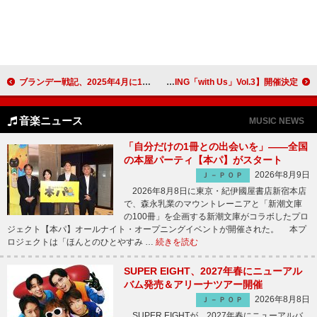
ブランデー戦記、2025年4月に1stアルバムリリース発表 全国6都市ワンマンツアーも
逢田梨香子、【OFFICIAL FAN MEETING「with Us」Vol.3】開催決定
音楽ニュース
MUSIC NEWS
「自分だけの1冊との出会いを」――全国
の本屋パーティ【本パ】がスタート
2026年8月9日
Ｊ－ＰＯＰ
2026年8月8日に東京・紀伊國屋書店新宿本店
で、森永乳業のマウントレーニアと「新潮文庫
の100冊」を企画する新潮文庫がコラボしたプロ
ジェクト【本パ】オールナイト・オープニングイベントが開催された。 本プ
ロジェクトは「ほんとのひとやすみ …
続きを読む
SUPER EIGHT、2027年春にニューアル
バム発売＆アリーナツアー開催
2026年8月8日
Ｊ－ＰＯＰ
SUPER EIGHTが、2027年春にニューアルバ