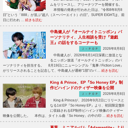
ムをリリースし、アリーナツアーを開催する。
本情報の発表が行われた日は、“令和8年8月8
日”という「888」が並ぶ“超八（スーパーエイト）の日”。SUPER EIGHTは、前
日に行われ …
続きを読む
中島健人が『オールナイトニッポン』パ
ーソナリティ、人生相談を受け『遊戯
王』の話をするコーナーも
2026年8月8日
Ｊ－ＰＯＰ
中島健人が、2026年8月14日深夜に放送とな
るニッポン放送『オールナイトニッポン』のパ
ーソナリティを担当する。 8月19日にニューシングル『鬼事 / Fiction Love』
がリリースされることを記念して、中島健人が通称“1部”のパ …
続きを読む
King & Prince、EP『So Honey EP』制
作ビハインドのティザー映像を公開
2026年8月8日
Ｊ－ＰＯＰ
King & Princeが、2026年9月2日にリリースと
なる1st EP『So Honey EP』より、初回限定盤B
に収録されるEP制作ビハインド映像のティザー
映像を公開した。 本作は、タイトル曲「So Honey」の中の印 …
続きを読む
葛葉、ミニアルバム『Adamantite』より