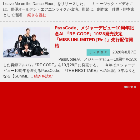
Leave Me on the Dance Floor」をリリースした。 ミュージック・ビデオに
は、俳優オールデン・エアエンライクが出演。監督は、劇作家・俳優・脚本家
として活躍 …
続きを読む
PassCode、メジャーデビュー10周年記
念AL『RE:CODE』10/28発売決定
「MISS UNLIMITED [Re:]」先行配信開
始
2026年8月7日
Ｊ－ＰＯＰ
PassCodeが、メジャーデビュー10周年を記念
した再録アルバム『RE:CODE』を10月28日に発売する。 今年でメジャーデ
ビュー10周年を迎えるPassCode。『THE FIRST TAKE』への出演、3年ぶりと
なる【SUMME …
続きを読む
more »