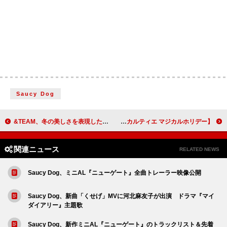
Saucy Dog
&TEAM、冬の美しさを表現した『雪明かり (Yukiakari)』アルバムプレビュー公開
香取慎吾が参加型アート作品を制作、ポップアップイベント【カルティエ マジカルホリデー】
関連ニュース
RELATED NEWS
Saucy Dog、ミニAL『ニューゲート』全曲トレーラー映像公開
Saucy Dog、新曲「くせげ」MVに河北麻友子が出演 ドラマ『マイ
ダイアリー』主題歌
Saucy Dog、新作ミニAL『ニューゲート』のトラックリスト＆先着