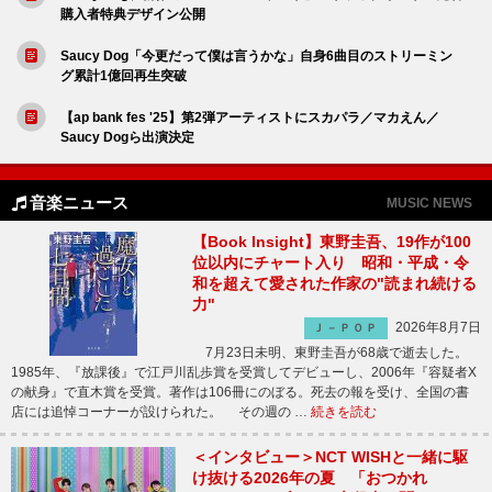
購入者特典デザイン公開
Saucy Dog「今更だって僕は言うかな」自身6曲目のストリーミン
グ累計1億回再生突破
【ap bank fes '25】第2弾アーティストにスカパラ／マカえん／
Saucy Dogら出演決定
音楽ニュース
MUSIC NEWS
【Book Insight】東野圭吾、19作が100
位以内にチャート入り 昭和・平成・令
和を超えて愛された作家の"読まれ続ける
力"
2026年8月7日
Ｊ－ＰＯＰ
7月23日未明、東野圭吾が68歳で逝去した。
1985年、『放課後』で江戸川乱歩賞を受賞してデビューし、2006年『容疑者X
の献身』で直木賞を受賞。著作は106冊にのぼる。死去の報を受け、全国の書
店には追悼コーナーが設けられた。 その週の …
続きを読む
＜インタビュー＞NCT WISHと一緒に駆
け抜ける2026年の夏 「おつかれ