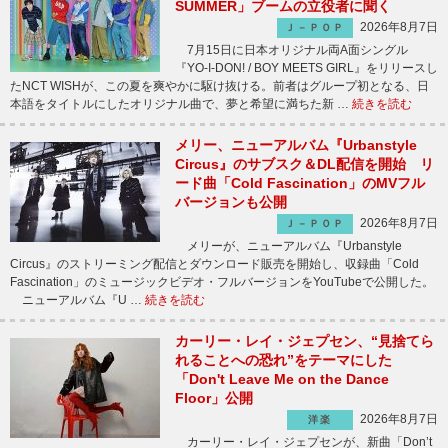
SUMMER」ブームの立役者に聞く
2026年8月7日
Ｊ－ＰＯＰ
7月15日に日本オリジナル両A面シングル
『YO-I-DON! / BOY MEETS GIRL』をリリースし
たNCT WISHが、この夏を爽やかに駆け抜ける。前者はグループ初となる、日
本語をタイトルにしたオリジナル曲で、夢と希望に満ちた新 …
続きを読む
メリー、ニューアルバム『Urbanstyle
Circus』のサブスク＆DL配信を開始 リ
ード曲「Cold Fascination」のMVフル
バージョンも公開
2026年8月7日
Ｊ－ＰＯＰ
メリーが、ニューアルバム『Urbanstyle
Circus』のストリーミング配信とダウンロード販売を開始し、収録曲「Cold
Fascination」のミュージックビデオ・フルバージョンをYouTubeで公開した。
ニューアルバム『U …
続きを読む
カーリー・レイ・ジェプセン、“見捨てら
れることへの恐れ”をテーマにした
「Don't Leave Me on the Dance
Floor」公開
2026年8月7日
洋楽
カーリー・レイ・ジェプセンが、新曲「Don’t