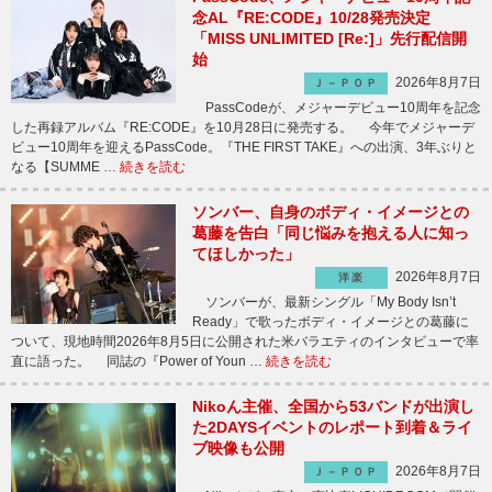
念AL『RE:CODE』10/28発売決定
「MISS UNLIMITED [Re:]」先行配信開
始
2026年8月7日
Ｊ－ＰＯＰ
PassCodeが、メジャーデビュー10周年を記念
した再録アルバム『RE:CODE』を10月28日に発売する。 今年でメジャーデ
ビュー10周年を迎えるPassCode。『THE FIRST TAKE』への出演、3年ぶりと
なる【SUMME …
続きを読む
ソンバー、自身のボディ・イメージとの
葛藤を告白「同じ悩みを抱える人に知っ
てほしかった」
2026年8月7日
洋楽
ソンバーが、最新シングル「My Body Isn’t
Ready」で歌ったボディ・イメージとの葛藤に
ついて、現地時間2026年8月5日に公開された米バラエティのインタビューで率
直に語った。 同誌の『Power of Youn …
続きを読む
Nikoん主催、全国から53バンドが出演し
た2DAYSイベントのレポート到着＆ライ
ブ映像も公開
2026年8月7日
Ｊ－ＰＯＰ