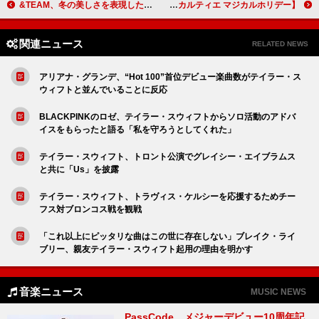
&TEAM、冬の美しさを表現した『雪明かり (Yukiakari)』アルバムプレビュー公開
香取慎吾が参加型アート作品を制作、ポップアップイベント【カルティエ マジカルホリデー】
関連ニュース
RELATED NEWS
アリアナ・グランデ、“Hot 100”首位デビュー楽曲数がテイラー・ス
ウィフトと並んでいることに反応
BLACKPINKのロゼ、テイラー・スウィフトからソロ活動のアドバ
イスをもらったと語る「私を守ろうとしてくれた」
テイラー・スウィフト、トロント公演でグレイシー・エイブラムス
と共に「Us」を披露
テイラー・スウィフト、トラヴィス・ケルシーを応援するためチー
フス対ブロンコス戦を観戦
「これ以上にピッタリな曲はこの世に存在しない」ブレイク・ライ
ブリー、親友テイラー・スウィフト起用の理由を明かす
音楽ニュース
MUSIC NEWS
PassCode、メジャーデビュー10周年記