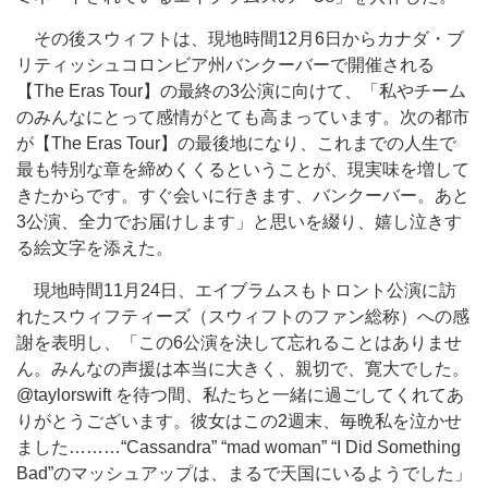
その後スウィフトは、現地時間12月6日からカナダ・ブ
リティッシュコロンビア州バンクーバーで開催される
【The Eras Tour】の最終の3公演に向けて、「私やチーム
のみんなにとって感情がとても高まっています。次の都市
が【The Eras Tour】の最後地になり、これまでの人生で
最も特別な章を締めくくるということが、現実味を増して
きたからです。すぐ会いに行きます、バンクーバー。あと
3公演、全力でお届けします」と思いを綴り、
嬉し泣きす
る
絵文字を添えた。
現地時間11月24日、エイブラムスもトロント公演に訪
れたスウィフティーズ（スウィフトのファン総称）への感
謝を表明し、「この6公演を決して忘れることはありませ
ん。みんなの声援は本当に大きく、親切で、
寛大
でした。
@taylorswift を待つ間、私たちと一緒に過ごしてくれてあ
りがとうございます。彼女はこの2週末、毎晩私を泣かせ
ました……
…“Cassandra
” “
mad woman
” “
I Did Something
Bad”
のマッシュアップは、まるで天国にいるようでした」