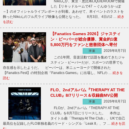
Nikoんが、東京・恵比寿LIQUIDROOMで開催
した【リキッドルームで47 ～ぐんゆうかっぽ
～】のオフィシャルライブレポートが到着。あわせて、本イベントのラストを
飾ったNikoんのフル尺ライブ映像も公開となった。 8月3日、4日の2 …
続き
を読む
【Fanatics Games 2026】ジャスティ
ン・ビーバーが総合優勝、賞金約1億
5,800万円をファンと慈善団体へ寄付
2026年8月7日
洋楽
この1年間、音楽活動で話題を集めてきたジャ
スティン・ビーバーだが、スポーツの世界でも
存在感を示したようだ。 ビーバーは、米ニューヨークで開催された
【Fanatics Fest】の特別企画『Fanatics Games』に出場し、NFLの …
続きを
読む
FLO、2ndアルバム『THERAPY AT THE
CLUB』8/7リリース＆収録曲MV公開
2026年8月7日
洋楽
FLOが、2ndアルバム『THERAPY AT THE
CLUB』を8月7日にリリースした。 本作は、
タイトル曲「Therapy At The Club」、UKで自己
最高位を記録したFLO単独名義のリード・シングル「Leak It」、フ …
続きを読
む