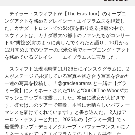
テイラー・スウィフトが【The Eras Tour】のオープニ
ングアクトを務めるグレイシー・エイブラムスを絶賛し
た。カナダ・トロントでの6公演を振り返る投稿の中で、
スウィフトは、カナダ最大の都市のファンたちがコンサー
トを“凱旋公演”のように楽しんでくれたと語り、10月から
12月初めまでのツアーの北米公演でオープニング・アクト
を務めているグレイシー・エイブラムスに言及した。
スウィフトは現地時間11月26日にインスタグラムに、2
人がステージで共演している写真や抱き合う写真を含めた
一連の写真を投稿し、「@gracieabrams と一緒に【グラ
ミー賞】にノミネートされた“Us”と“Out Of The Woods”の
マッシュアップを披露しました。本当に彼女が大好きで
す。彼女はこのツアーで毎晩、本当に素晴らしいパフォー
マンスを届けてくれています!!」と書き込んだ。 2人はア
ーロン・デスナーと共に、2025年の【グラミー賞】で＜
最優秀ポップ・デュオ／グループ・パフォーマンス＞にノ
ミネートされているエイブラムスの「Us」を共作した。