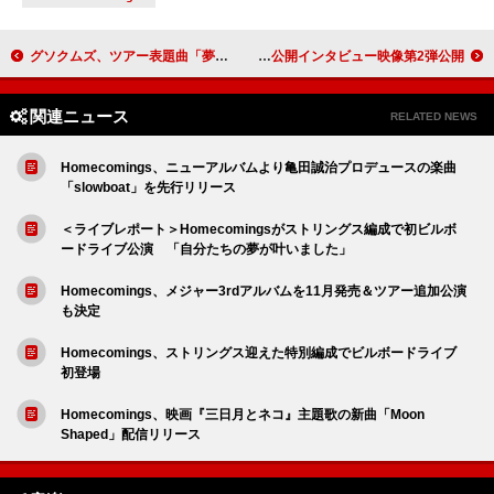
グソクムズ、ツアー表題曲「夢に飛びのって」配信リリース
RM（BTS）、ドキュメンタリー映画『RM: Right People, Wrong Place』未公開インタビュー映像第2弾公開
関連ニュース
RELATED NEWS
Homecomings、ニューアルバムより亀田誠治プロデュースの楽曲
「slowboat」を先行リリース
＜ライブレポート＞Homecomingsがストリングス編成で初ビルボ
ードライブ公演 「自分たちの夢が叶いました」
Homecomings、メジャー3rdアルバムを11月発売＆ツアー追加公演
も決定
Homecomings、ストリングス迎えた特別編成でビルボードライブ
初登場
Homecomings、映画『三日月とネコ』主題歌の新曲「Moon
Shaped」配信リリース