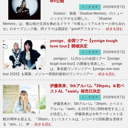
MV公開
2026年8月7日
Ｊ－ＰＯＰ
Soalaが、新曲「Shadow Memory」のミュー
ジックビデオを公開した。 「Shadow
Memory」は、横山裕が主演を務めるドラマ『今夜もシリアルキラーと待ち合わ
せ』のオープニング曲。同ドラマは講談社『good!アフタヌーン …
続きを読む
yonige、全国ツアー【yonige tough
love tour】開催決定
2026年8月7日
Ｊ－ＰＯＰ
yonigeが、11月からの全国ツアー【yonige
tough love tour】の開催を発表した。 yonige
は、東名阪ワンマンツアー【yonige one man
tour 2026】を開幕。メジャー再契約後初のワンマンツアー …
続きを読む
伊藤美来、5thアルバム『39rpm』＆初ベ
ストAL『swirl』発売日決定
2026年8月7日
Ｊ－ＰＯＰ
伊藤美来が、5thアルバム『39rpm』とベスト
アルバム『swirl』を10月7日に同時発売すること
が決定した。 伊藤美来は今年アーティスト活
動10周年を迎える。『39rpm』というタイトルは、レコードの回転数を意味す
る「rpm」に、伊 …
続きを読む