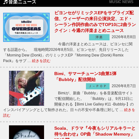
音楽ニュース
MUSIC NEWS
ビヨンセがリミックスEPをサプライズ配
信、ウィーザーの来日公演決定、エド・
シーラン作詞作曲のみでTOP10に2曲ラン
クイン：今週の洋楽まとめニュース
2026年8月8日
洋楽
今週の洋楽まとめニュースは、ビヨンセに関
する話題から。 現地時間2026年8月5日、ビヨンセが、先日リリースした
「Morning Dew (Donk)」のリミックスEP『Morning Dew (Donk) Remix
Pack』をサプ …
続きを読む
Bimi、サマーチューン3曲第1弾
「Bubbly」配信開始
2026年8月7日
Ｊ－ＰＯＰ
Bimiが、新曲「Bubbly」を各音楽配信サイト
で配信開始した。 「Bubbly」は、9月13日に
開催される【Bimi Live Galley #11 -Bubbly-】の
インスパイアソングとして制作された。日々の不安や不条理に対して …
続きを
読む
Soala、ドラマ『今夜もシリアルキラーと
待ち合わせ』OP曲「Shadow Memory」