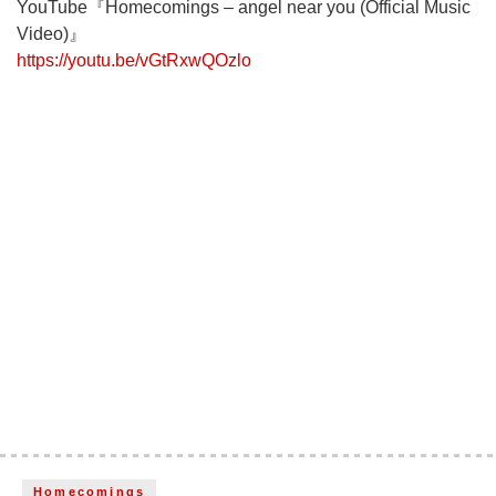
YouTube『Homecomings – angel near you (Official Music
Video)』
https://youtu.be/vGtRxwQOzlo
Homecomings