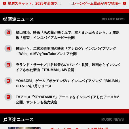
星屑スキャット、2025年全国ツアー開催決定＆結成20周年特設サイトオープン
TWICE、公式キャラクター「TWICE LOVELYS」GiGO限定クレーンゲーム景品が再び登場へ
関連ニュース
RELATED NEWS
福山雅治、映画『あの花が咲く丘で、君とまた出会えたら。』主題
歌「想望」インスパイアムービー公開
幾田りら、二宮和也主演の映画『アナログ』インスパイアソング
「With」のMVをYouTubeプレミア公開
ラランド・サーヤ／川谷絵音らのバンド・礼賛、映画からインスパ
イアされた新曲「TRUMAN」MV公開
YOASOBI、ゲーム『ポケモンSV』インスパイアソング「Biri-Biri」
CD＆LPを3月リリース
TVアニメ『SPY×FAMILY』アーニャをインスパイアしたアニメMV
公開、サントラも発売決定
音楽ニュース
MUSIC NEWS