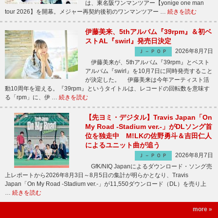
は、東名阪ワンマンツアー【yonige one man
tour 2026】を開幕。メジャー再契約後初のワンマンツアー …
続きを読む
伊藤美来、5thアルバム『39rpm』＆初ベ
ストAL『swirl』発売日決定
2026年8月7日
Ｊ－ＰＯＰ
伊藤美来が、5thアルバム『39rpm』とベスト
アルバム『swirl』を10月7日に同時発売すること
が決定した。 伊藤美来は今年アーティスト活
動10周年を迎える。『39rpm』というタイトルは、レコードの回転数を意味す
る「rpm」に、伊 …
続きを読む
【先ヨミ・デジタル】Travis Japan「On
My Road -Stadium ver.-」がDLソング首
位を独走中 M!LKの佐野勇斗＆吉田仁人
によるユニット曲が追う
2026年8月7日
Ｊ－ＰＯＰ
GfK/NIQ Japanによるダウンロード・ソング売
上レポートから2026年8月3日～8月5日の集計が明らかとなり、Travis
Japan「On My Road -Stadium ver.-」が11,550ダウンロード（DL）を売り上
…
続きを読む
more »