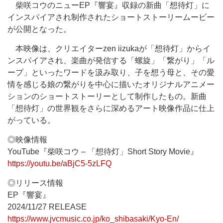
柴咲コウのニューEP『響宴』収録の新曲「想待灯」に
インスパイアされ制作されたショートストーリームービー
が公開となった。
本映像は、クリエイターzen iizukaが「想待灯」からイ
ンスパイアされ、楽曲が発信する「螺旋」「繋がり」「ル
ープ」といったワードを汲み取り、子を想う母と、その愛
情を感じる娘の繋がりを中心に描いたオリジナルアニメー
ションのショートストーリーとして制作したもの。新曲
「想待灯」の世界観をさらに深めるアート映像作品に仕上
がっている。
◎映像情報
YouTube『柴咲コウ – 「想待灯」Short Story Movie』
https://youtu.be/aBjC5-5zLFQ
◎リリース情報
EP『響宴』
2024/11/27 RELEASE
https://www.jvcmusic.co.jp/ko_shibasaki/Kyo-En/