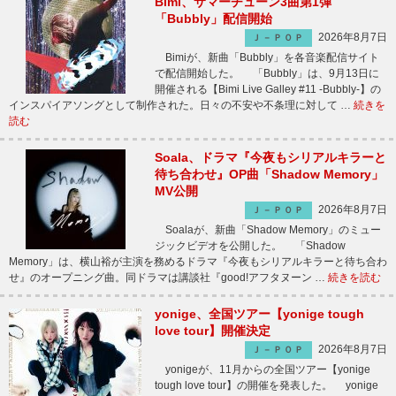
Bimi、サマーチューン3曲第1弾
「Bubbly」配信開始
2026年8月7日
Ｊ－ＰＯＰ
Bimiが、新曲「Bubbly」を各音楽配信サイト
で配信開始した。 「Bubbly」は、9月13日に
開催される【Bimi Live Galley #11 -Bubbly-】の
インスパイアソングとして制作された。日々の不安や不条理に対して …
続きを
読む
Soala、ドラマ『今夜もシリアルキラーと
待ち合わせ』OP曲「Shadow Memory」
MV公開
2026年8月7日
Ｊ－ＰＯＰ
Soalaが、新曲「Shadow Memory」のミュー
ジックビデオを公開した。 「Shadow
Memory」は、横山裕が主演を務めるドラマ『今夜もシリアルキラーと待ち合わ
せ』のオープニング曲。同ドラマは講談社『good!アフタヌーン …
続きを読む
yonige、全国ツアー【yonige tough
love tour】開催決定
2026年8月7日
Ｊ－ＰＯＰ
yonigeが、11月からの全国ツアー【yonige
tough love tour】の開催を発表した。 yonige