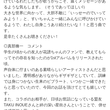
けているわたしたちが歌うからこそ、届くメッセージがあ
るような気もします。（そうであってほしい!）
大きな世界に向かって、大胆不敵に「いっせーのでいって
みよう！」と、すいちゃんと一緒にみんなに呼びかけてい
るようで、わたし自身こうあり続けたいな！！と思う曲で
す。
是非たくさんお聴きください！
◎真部脩一 コメント
学生の頃からの友人が花譜ちゃんのファンで、教えてもら
ってその存在を知ったのが1stアルバムをリリースされた
頃。
声自体に佇まいのある素晴らしいアーティストさんだと思
いました。透明感がありながらギザギザとしていて、訓練
では身につかない生来のビブラート、いつかご一緒できた
らと思っていたので、今回のお話を頂けてとても嬉しいで
す。
また、コラボのお相手が、日頃お世話になっている盟友
TAKU INOUEさんと絆の深い星街さんということで、併せ