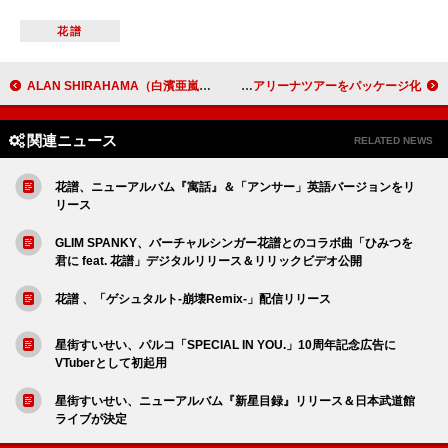
花譜
ALAN SHIRAHAMA（白濱亜嵐）の12か月連続リリース、第11弾は“色んな表情を見せる”「SALARYMAN」
timelesz、3人体制最初で最後の全国アリーナツアーをパッケージ化
関連ニュース
RELATED NEWS
花譜、ニューアルバム『寓話』＆「アンサー」英語バージョンをリ
リース
GLIM SPANKY、バーチャルシンガー花譜とのコラボ曲「ひみつを
君に feat. 花譜」デジタルリリース＆リリックビデオ公開
花譜 、「ゲシュタルト-崩壊Remix-」配信リリース
星街すいせい、パルコ「SPECIAL IN YOU.」10周年記念広告に
VTuberとして初起用
星街すいせい、ニューアルバム『新星目録』リリース＆日本武道館
ライブが決定