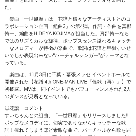
た。
楽曲「一世風靡」は、花譜と様々なアーティストとのコ
ラボレーション企画「組曲2」の第4弾。作詞・作曲を真部
脩一、編曲をHIDEYA KOJIMAが担当した。真部脩一なら
ではのリズミカルな旋律、ポップスセンス溢れるキャッチ
ーなメロディーが特徴の楽曲で、歌詞は花譜と星街すいせ
いでしか表現出来ない“バーチャルシンガー”がテーマとな
っている。
楽曲は、11月3日に千葉・幕張メッセ イベントホールで
開催された【花譜 4th ONE-MAN LIVE『怪歌（再）』】で
初披露。MVは、同イベントでもパフォーマンスされた2人
のダンスが見所となっている。
◎花譜 コメント
すいちゃんとの組曲、「一世風靡」をリリースしました!!
ポップなメロディに、切実でありながらキャッチーな歌
詞！痺れてしまうほど素敵な曲で、バーチャルから歌を届