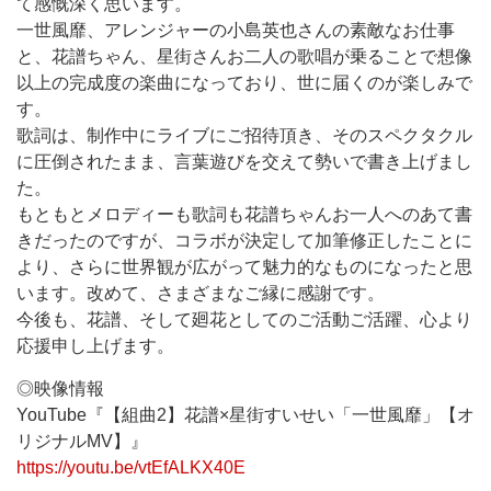
て感慨深く思います。
一世風靡、アレンジャーの小島英也さんの素敵なお仕事
と、花譜ちゃん、星街さんお二人の歌唱が乗ることで想像
以上の完成度の楽曲になっており、世に届くのが楽しみで
す。
歌詞は、制作中にライブにご招待頂き、そのスペクタクル
に圧倒されたまま、言葉遊びを交えて勢いで書き上げまし
た。
もともとメロディーも歌詞も花譜ちゃんお一人へのあて書
きだったのですが、コラボが決定して加筆修正したことに
より、さらに世界観が広がって魅力的なものになったと思
います。改めて、さまざまなご縁に感謝です。
今後も、花譜、そして廻花としてのご活動ご活躍、心より
応援申し上げます。
◎映像情報
YouTube『【組曲2】花譜×星街すいせい「一世風靡」【オ
リジナルMV】』
https://youtu.be/vtEfALKX40E