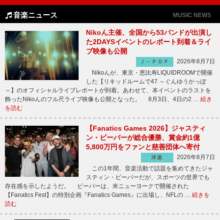
音楽ニュース
MUSIC NEWS
Nikoん主催、全国から53バンドが出演し
た2DAYSイベントのレポート到着＆ライ
ブ映像も公開
2026年8月7日
Ｊ－ＰＯＰ
Nikoんが、東京・恵比寿LIQUIDROOMで開催
した【リキッドルームで47 ～ぐんゆうかっぽ
～】のオフィシャルライブレポートが到着。あわせて、本イベントのラストを
飾ったNikoんのフル尺ライブ映像も公開となった。 8月3日、4日の2 …
続き
を読む
【Fanatics Games 2026】ジャスティ
ン・ビーバーが総合優勝、賞金約1億
5,800万円をファンと慈善団体へ寄付
2026年8月7日
洋楽
この1年間、音楽活動で話題を集めてきたジャ
スティン・ビーバーだが、スポーツの世界でも
存在感を示したようだ。 ビーバーは、米ニューヨークで開催された
【Fanatics Fest】の特別企画『Fanatics Games』に出場し、NFLの …
続きを
読む