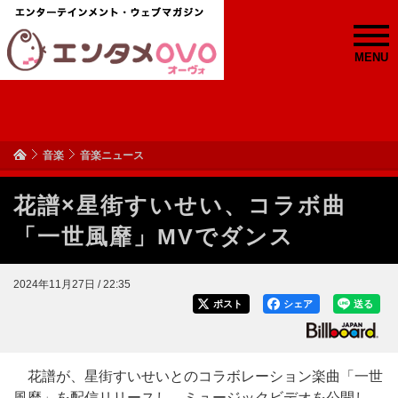
MENU
音楽
音楽ニュース
花譜×星街すいせい、コラボ曲
「一世風靡」MVでダンス
2024年11月27日 / 22:35
ポスト
シェア
送る
花譜が、星街すいせいとのコラボレーション楽曲「一世
風靡」を配信リリースし、ミュージックビデオを公開し