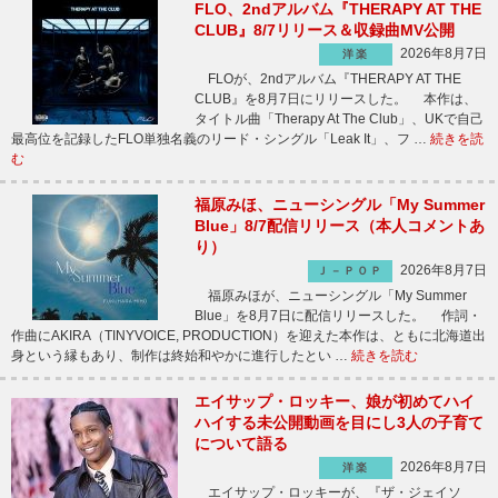
FLO、2ndアルバム『THERAPY AT THE
CLUB』8/7リリース＆収録曲MV公開
2026年8月7日
洋楽
FLOが、2ndアルバム『THERAPY AT THE
CLUB』を8月7日にリリースした。 本作は、
タイトル曲「Therapy At The Club」、UKで自己
最高位を記録したFLO単独名義のリード・シングル「Leak It」、フ …
続きを読
む
福原みほ、ニューシングル「My Summer
Blue」8/7配信リリース（本人コメントあ
り）
2026年8月7日
Ｊ－ＰＯＰ
福原みほが、ニューシングル「My Summer
Blue」を8月7日に配信リリースした。 作詞・
作曲にAKIRA（TINYVOICE, PRODUCTION）を迎えた本作は、ともに北海道出
身という縁もあり、制作は終始和やかに進行したとい …
続きを読む
エイサップ・ロッキー、娘が初めてハイ
ハイする未公開動画を目にし3人の子育て
について語る
2026年8月7日
洋楽
エイサップ・ロッキーが、『ザ・ジェイソ