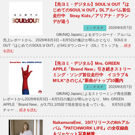
【先ヨミ・デジタル】SOUL'd OUT『は
じめてのSOUL'd OUT』DLアルバム首位
走行中 Stray Kids／アリアナ・グラン
デが追う
2026年8月7日
Ｊ－ＰＯＰ
GfK/NIQ Japanによるダウンロード・アルバム
売上レポートから、2026年8月3日～8月5日の集計が明らかとなり、SOUL’d
OUT『はじめてのSOUL’d OUT』が341ダウンロード（DL）でトップを …
続き
を読む
【先ヨミ・デジタル】Mrs. GREEN
APPLE「Brand New」引き続きストリー
ミング・ソング首位走行中 イコラブ＆
M!LK“さのじん”新曲がトップ10圏内
2026年8月7日
Ｊ－ＰＯＰ
GfK/NIQ Japanによるストリーミング再生回数
レポートから2026年8月3日～8月5日の集計が明らかとなり、Mrs. GREEN
APPLE「Brand New」が3,751,105回で現在首位を走っている。 8月5日公開
チャー …
続きを読む
NakamuraEmi、10/7リリースの8thアル
バム『PATCHWORK LIFE』の全収録曲
＆ジャケット写真解禁