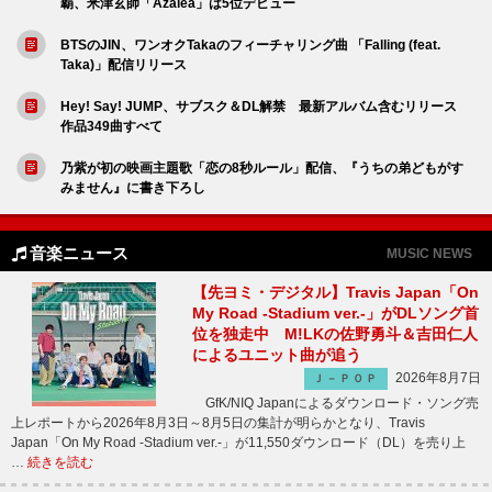
覇、米津玄師「Azalea」は5位デビュー
BTSのJIN、ワンオクTakaのフィーチャリング曲 「Falling (feat.
Taka)」配信リリース
Hey! Say! JUMP、サブスク＆DL解禁 最新アルバム含むリリース
作品349曲すべて
乃紫が初の映画主題歌「恋の8秒ルール」配信、『うちの弟どもがす
みません』に書き下ろし
音楽ニュース
MUSIC NEWS
【先ヨミ・デジタル】Travis Japan「On
My Road -Stadium ver.-」がDLソング首
位を独走中 M!LKの佐野勇斗＆吉田仁人
によるユニット曲が追う
2026年8月7日
Ｊ－ＰＯＰ
GfK/NIQ Japanによるダウンロード・ソング売
上レポートから2026年8月3日～8月5日の集計が明らかとなり、Travis
Japan「On My Road -Stadium ver.-」が11,550ダウンロード（DL）を売り上
…
続きを読む