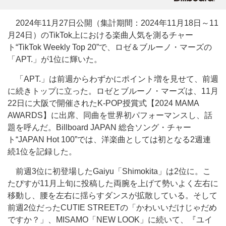
2024年11月27日公開（集計期間：2024年11月18日～11
月24日）のTikTok上における楽曲人気を測るチャー
ト“TikTok Weekly Top 20”で、ロゼ＆ブルーノ・マーズの
「APT.」が1位に輝いた。
「APT.」は前週からわずかにポイント増を見せて、前週
に続きトップに立った。ロゼとブルーノ・マーズは、11月
22日に大阪で開催されたK-POP授賞式【2024 MAMA
AWARDS】に出席、同曲を世界初パフォーマンスし、話
題を呼んだ。Billboard JAPAN 総合ソング・チャー
ト“JAPAN Hot 100”では、洋楽曲としては初となる2週連
続1位を記録した。
前週3位に初登場したGaiyu「Shimokita」は2位に。こ
たぴすが11月上旬に投稿した両腕を上げて勢いよく左右に
移動し、腰を左右に揺らすダンスが拡散している。そして
前週2位だったCUTIE STREETの「かわいいだけじゃだめ
ですか？」、MISAMO「NEW LOOK」に続いて、『ユイ