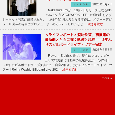
2026年8月7日
Ｊ－ＰＯＰ
NakamuraEmiが、10月7日リリースとなる8th
アルバム『PATCHWORK LIFE』の収録曲および
ジャケット写真が解禁された。 約2年4か月ぶりとなる本作は、メジャーデビ
ュー10周年の節目にプロデューサーのカワムラヒロシとと …
続きを読む
＜ライブレポート＞鷲尾伶菜、初披露の
最新曲とともに描く軌跡と現在――2年ぶ
りのビルボードライブ・ツアー完走
2026年8月7日
Ｊ－ＰＯＰ
Flower、E-girlsを経て、現在はソロシンガー
として精力的に活動中の鷲尾伶菜が、7月24日
（金）にビルボードライブ横浜にて、自身2年ぶりとなるビルボードライブ・ツ
アー【Reina Washio Billboard Live 202 …
続きを読む
more »