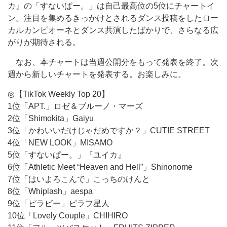
カ』の「すないぱー。」は自己最高位の5位にチャートイ
ン。注目を集めるきっかけとされるダンス投稿をしたロー
カルカンピオーネとダンス共演したばかりで、さらなる広
がりが期待される。
なお、本チャートは当週公開分をもって発表を終了。次
週から新しいチャートを発表する。お楽しみに。
◎【TikTok Weekly Top 20】
1位「APT.」ロゼ＆ブルーノ・マーズ
2位「Shimokita」Gaiyu
3位「かわいいだけじゃだめですか？」CUTIE STREET
4位「NEW LOOK」MISAMO
5位「すないぱー。」『ユイカ』
6位「Athletic Meet “Heaven and Hell”」Shinonome
7位「はいよろこんで」こっちのけんと
8位「Whiplash」aespa
9位「ピラピー」ピラフ星人
10位「Lovely Couple」CHIHIRO