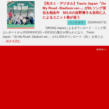
【先ヨミ・デジタル】Travis Japan「On
My Road -Stadium ver.-」がDLソング首
位を独走中 M!LKの佐野勇斗＆吉田仁人
によるユニット曲が追う
2026年8月7日
Ｊ－ＰＯＰ
GfK/NIQ Japanによるダウンロード・ソング売
上レポートから2026年8月3日～8月5日の集計が明らかとなり、Travis
Japan「On My Road -Stadium ver.-」が11,550ダウンロード（DL）を売り上
…
続きを読む
more »