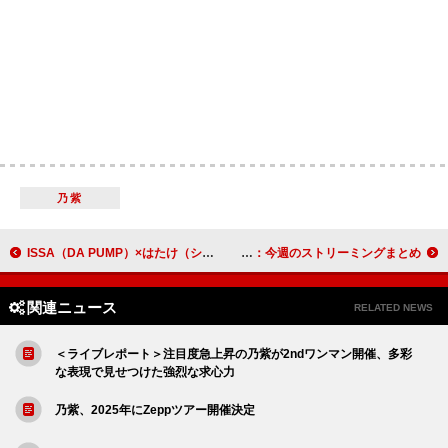
乃紫
ISSA（DA PUMP）×はたけ（シャ乱Q）が共作、大人のクリスマスソング「The Christmas Song」配信
優里「ピーターパン」累計再生数3億回突破：今週のストリーミングまとめ
関連ニュース
RELATED NEWS
＜ライブレポート＞注目度急上昇の乃紫が2ndワンマン開催、多彩
な表現で見せつけた強烈な求心力
乃紫、2025年にZeppツアー開催決定