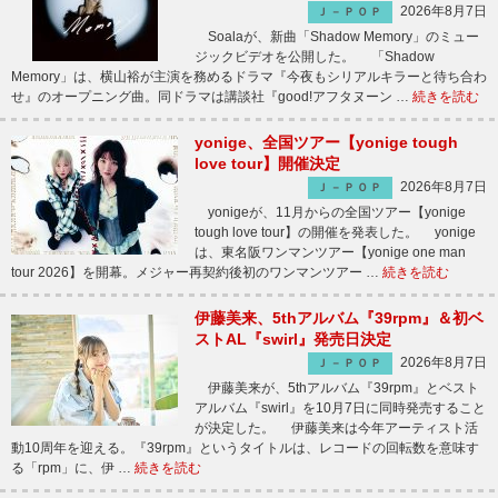
2026年8月7日
Ｊ－ＰＯＰ
Soalaが、新曲「Shadow Memory」のミュー
ジックビデオを公開した。 「Shadow
Memory」は、横山裕が主演を務めるドラマ『今夜もシリアルキラーと待ち合わ
せ』のオープニング曲。同ドラマは講談社『good!アフタヌーン …
続きを読む
yonige、全国ツアー【yonige tough
love tour】開催決定
2026年8月7日
Ｊ－ＰＯＰ
yonigeが、11月からの全国ツアー【yonige
tough love tour】の開催を発表した。 yonige
は、東名阪ワンマンツアー【yonige one man
tour 2026】を開幕。メジャー再契約後初のワンマンツアー …
続きを読む
伊藤美来、5thアルバム『39rpm』＆初ベ
ストAL『swirl』発売日決定
2026年8月7日
Ｊ－ＰＯＰ
伊藤美来が、5thアルバム『39rpm』とベスト
アルバム『swirl』を10月7日に同時発売すること
が決定した。 伊藤美来は今年アーティスト活
動10周年を迎える。『39rpm』というタイトルは、レコードの回転数を意味す
る「rpm」に、伊 …
続きを読む