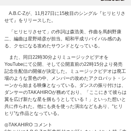
A.B.C-Zが、11月27日に15枚目のシングル『ヒリヒリさ
せて』をリリースした。
「ヒリヒリさせて」の作詞は森浩美、作曲を馬飼野康
二、編曲は星野靖彦が担当。昭和平成リバイバル感のあ
る、クセになる攻めたサウンドとなっている。
また、同日22時30分よりミュージックビデオを
YouTubeにて公開、そして公開直前の22時15分より発売
記念生配信の開催が決定した。ミュージックビデオは廃工
場のような景色の中、メンバーの攻めたアクロバット・シ
ーンから始まる映像となっている。ダンスの振り付けは、
ダンサーのTAKAHIROが務めており、「ここにきて彼らは
翼を広げ新たな星を掴もうとしている！」といった想いと
共に作られた。他にも炎を使った演出などもあり、“ヒリ
ヒリ”な作品となっている。
◎TAKAHIRO コメント