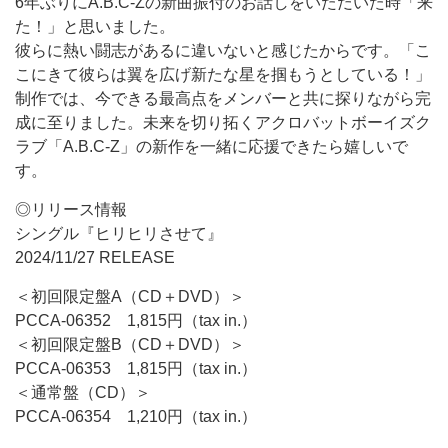
6年ぶりにA.B.C-Zの新曲振付のお話しをいただいた時「来
た！」と思いました。
彼らに熱い闘志があるに違いないと感じたからです。「こ
こにきて彼らは翼を広げ新たな星を掴もうとしている！」
制作では、今できる最高点をメンバーと共に探りながら完
成に至りました。未来を切り拓くアクロバットボーイズク
ラブ「A.B.C-Z」の新作を一緒に応援できたら嬉しいで
す。
◎リリース情報
シングル『ヒリヒリさせて』
2024/11/27 RELEASE
＜初回限定盤A（CD＋DVD）＞
PCCA-06352 1,815円（tax in.）
＜初回限定盤B（CD＋DVD）＞
PCCA-06353 1,815円（tax in.）
＜通常盤（CD）＞
PCCA-06354 1,210円（tax in.）