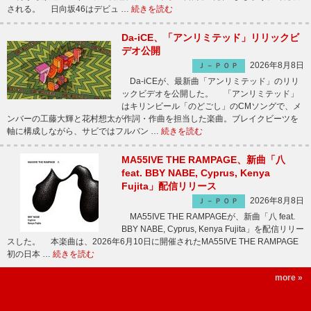
される。 日向坂46はデビュ …
続きを読む
Da-iCE、「アンリミテッド」リリックビ
デオ公開
2026年8月8日
Ｊ－ＰＯＰ
Da-iCEが、最新曲「アンリミテッド」のリリ
ックビデオを公開した。 「アンリミテッド」
はキリンビール「のどごし」のCMソングで、メ
ンバーの工藤大輝と花村想太が作詞・作曲を担当した楽曲。ブレイクビーツを
軸に構成しながら、サビではフルバン …
続きを読む
MA55IVE THE RAMPAGE、新曲「八
feat. BBY NABE, Cyprus, Kenya
Fujita」配信リリース
2026年8月8日
Ｊ－ＰＯＰ
MA55IVE THE RAMPAGEが、新曲「八 feat.
BBY NABE, Cyprus, Kenya Fujita」を配信リリー
スした。 本楽曲は、2026年6月10日に開催されたMA55IVE THE RAMPAGE
初の日本 …
続きを読む
more »