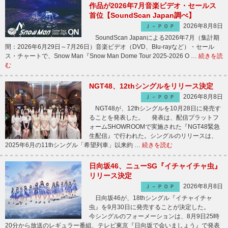
作品が2026年7月音楽ビデオ・セールス
首位【SoundScan Japan調べ】
2026年8月8日
Ｊ－ＰＯＰ
SoundScan Japanによる2026年7月（集計期
間：2026年6月29日～7月26日）音楽ビデオ（DVD、Blu-rayなど）・セール
ス・チャートで、Snow Man『Snow Man Dome Tour 2025-2026 O …
続きを読
む
NGT48、12thシングルをリリース決定
2026年8月8日
Ｊ－ＰＯＰ
NGT48が、12thシングルを10月28日に発売す
ることを発表した。 発表は、配信プラットフ
ォームSHOWROOMで実施された『NGT48緊急
生配信』で行われた。シングルのリリースは、
2025年6月の11thシングル「希望列車」以来約 …
続きを読む
日向坂46、ニューSG『イチャイチャ虫』
リリース決定
2026年8月8日
Ｊ－ＰＯＰ
日向坂46が、18thシングル『イチャイチャ
虫』を9月30日に発売することが決定した。
今シングルのフォーメーションは、8月9日25時
20分から放送のレギュラー番組、テレビ東京『日向坂で会いましょう』で発表