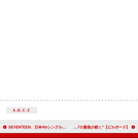
A.B.C-Z
SEVENTEEN、日本4thシングルより「消費期限」MV公開
【ビルボード】“ニコニコ VOCALOID SONGS TOP20”、柊マグネタイト「テトリス」3週連続首位に 大漠波新 ／DECO*27の新曲が続く