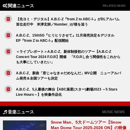
関連ニュース
RELATED NEWS
【先ヨミ・デジタル】A.B.C-Z『from Z to ABC-Ⅰ-』がDLアルバム
首位走行中 米津玄師／Number_iが後を追う
A.B.C-Z、15thSG『ヒリヒリさせて』11月発売決定＆デジタル
EP『from Z to ABC-Ⅰ-』配信開始
＜ライブレポート＞A.B.C-Z、新体制後初のツアー【A.B.C-Z
Concert Tour 2024 F.O.R】開催 「F.O.Rし合う関係性をこれから
も大事にしていきたい」
A.B.C-Z、新曲「君じゃなきゃだめなんだ」MV公開 ニューアルバ
ム発売＆全国ツアーも決定
A.B.C-Z、5人最後の舞台【ABC座星(スター)劇場2023 ～5 Stars
Live Hours～】を映像作品化
音楽ニュース
MUSIC NEWS
Snow Man、5大ドームツアー【Snow
Man Dome Tour 2025-2026 ON】の映像