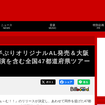
ニュース
音楽
特別企画
NEWS
MUSIC
PR
半ぶりオリジナルAL発売＆大阪
演を含む全国47都道府県ツアー
ポスト
シェア
送る
～む！！』のリリースが決定し、あわせて同作を提げた47都