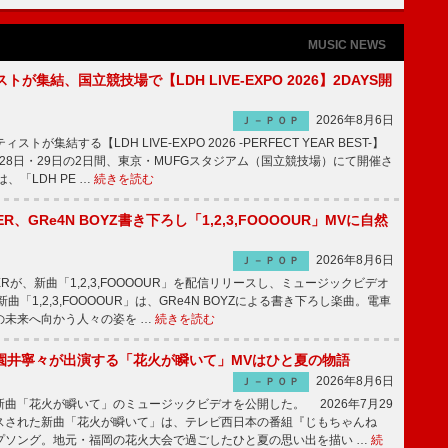
MUSIC NEWS
トが集結、国立競技場で【LDH LIVE-EXPO 2026】2DAYS開
2026年8月6日
Ｊ－ＰＯＰ
トが集結する【LDH LIVE-EXPO 2026 -PERFECT YEAR BEST-】
1月28日・29日の2日間、東京・MUFGスタジアム（国立競技場）にて開催さ
、「LDH PE …
続きを読む
PPER、GRe4N BOYZ書き下ろし「1,2,3,FOOOOUR」MVに自然
2026年8月6日
Ｊ－ＰＯＰ
PPERが、新曲「1,2,3,FOOOOUR」を配信リリースし、ミュージックビデオ
「1,2,3,FOOOOUR」は、GRe4N BOYZによる書き下ろし楽曲。電車
の未来へ向かう人々の姿を …
続きを読む
園井寧々が出演する「花火が瞬いて」MVはひと夏の物語
2026年8月6日
Ｊ－ＰＯＰ
曲「花火が瞬いて」のミュージックビデオを公開した。 2026年7月29
スされた新曲「花火が瞬いて」は、テレビ西日本の番組『じもちゃんね
プソング。地元・福岡の花火大会で過ごしたひと夏の思い出を描い …
続