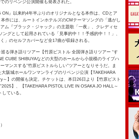
ルでのリベンジ公演開催も発表された。
ING ON』以来約4年半ぶりのオリジナルとなる本作は、CDとア
。本作には、ルートインホテルズのCMテーマソングの「逃がし
ミアム『ブラック・ジャック』の主題歌「一夜」、クレディセ
ソングとして起用されている「見事的中！！予感的中！！」、
しく」のセルフカバーなど全17曲が収録される。
巡る弾き語りツアー【竹原ピストル 全国弾き語りツアー “す
NE CUBE SHIBUYAなどの大型のホールから小規模のライブハ
ーマンスする”竹原ピストルらしい”ツアーとなりそうだ。ま
た大阪城ホールワンマンライブのリベンジ公演【TAKEHARA
HALL～Retry～】の開催も決定。チケットは、本日26日より【竹原ピスト
、【TAKEHARA PISTOL LIVE IN OSAKA JO HALL～
ートしている。
.）