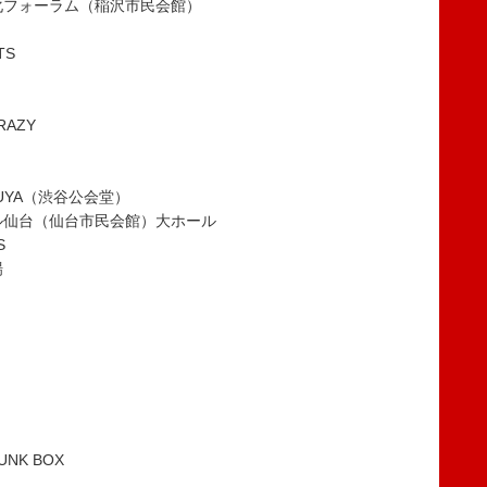
化フォーラム（稲沢市民会館）
TS
RAZY
IBUYA（渋谷公会堂）
ル仙台（仙台市民会館）大ホール
S
場
NK BOX