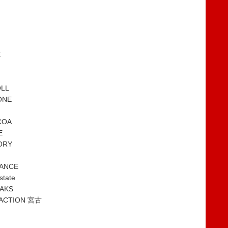
E
LL
ONE
COA
E
ORY
ANCE
ate
AKS
ACTION 宮古