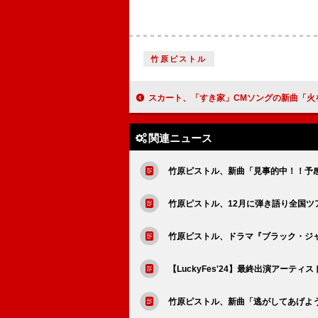
竹原ピストル
スカート、「すき家」CMソングの新曲「火をともせ」配信
関連ニュース
竹原ピストル、新曲「見事的中！！予
竹原ピストル、12月に弾き語り全国ツ
竹原ピストル、ドラマ『ブラック・ジ
【LuckyFes'24】最終出演アーティス
竹原ピストル、新曲「逃がしてあげよう