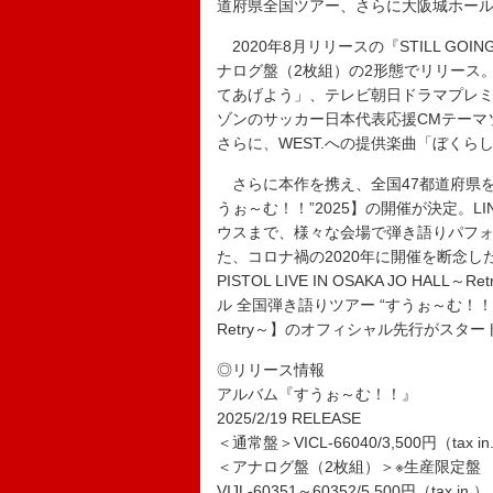
道府県全国ツアー、さらに大阪城ホー
2020年8月リリースの『STILL GO
ナログ盤（2枚組）の2形態でリリース
てあげよう」、テレビ朝日ドラマプレ
ゾンのサッカー日本代表応援CMテーマ
さらに、WEST.への提供楽曲「ぼくら
さらに本作を携え、全国47都道府県を
うぉ～む！！”2025】の開催が決定。LI
ウスまで、様々な会場で弾き語りパフォ
た、コロナ禍の2020年に開催を断念し
PISTOL LIVE IN OSAKA JO 
ル 全国弾き語りツアー “すうぉ～む！！”2025】
Retry～】のオフィシャル先行がスタ
◎リリース情報
アルバム『すうぉ～む！！』
2025/2/19 RELEASE
＜通常盤＞VICL-66040/3,500円（tax in
＜アナログ盤（2枚組）＞※生産限定盤
VIJL-60351～60352/5,500円（tax in.）