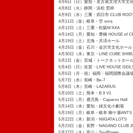
4月6日（日）愛知・名古屋文理大学文
4月8日（火）静岡・浜松 窓枠
4月9日（水）三重・四日市 CLUB ROO
4月11日（金）岐阜・空 sora
4月12日（土）三重・松阪M’AXA
4月14日（月）愛知・豊橋 HOUSE of C
4月19日（土）北海・共済ホール
4月25日（金）石川・金沢市文化ホール
4月30日（水）東京・LINE CUBE SH
5月2日（金）宮城・トークネットホー
5月4日（日）佐賀・LIVE HOUSE GEIL
5月5日（月・祝）福岡・福岡国際会議
5月7日（水）長崎・Be-7
5月8日（木）宮崎・LAZARUS
5月10日（土）熊本・B.9 V1
5月12日（月）鹿児島・Caparvo Hall
5月14日（水）愛知・緑文化小劇場
5月19日（月）岐阜・岐阜 柳ケ瀬ANTS
5月22日（木）新潟・NIIGATA LOTS
5月23日（金）長野・NAGANO CLUB JU
5月27日（火）富山・SoulPower