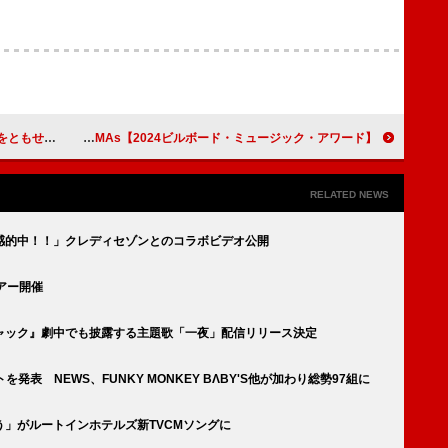
リリース決定
【2024ビルボード・ミュージック・アワード】ファイナリスト発表、ザック・ブライアンが最多候補 #BBMAs
RELATED NEWS
感的中！！」クレディセゾンとのコラボビデオ公開
アー開催
ャック』劇中でも披露する主題歌「一夜」配信リリース決定
トを発表 NEWS、FUNKY MONKEY BΛBY'S他が加わり総勢97組に
」がルートインホテルズ新TVCMソングに