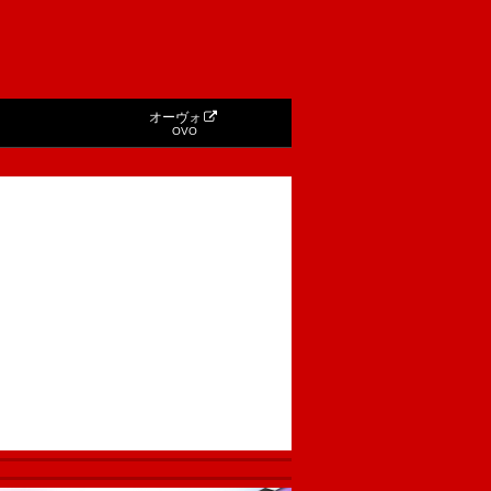
オーヴォ
OVO