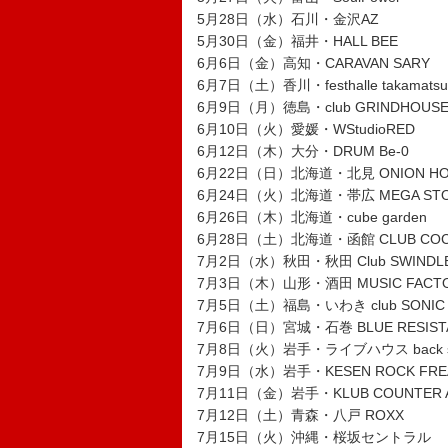
5月28日（水）石川・金沢AZ
5月30日（金）福井・HALL BEE
6月6日（金）高知・CARAVAN SARY
6月7日（土）香川・festhalle takamatsu
6月9日（月）徳島・club GRINDHOUS
6月10日（火）愛媛・WStudioRED
6月12日（木）大分・DRUM Be-0
6月22日（日）北海道・北見 ONION HO
6月24日（火）北海道・帯広 MEGA ST
6月26日（木）北海道・cube garden
6月28日（土）北海道・函館 CLUB CO
7月2日（水）秋田・秋田 Club SWINDL
7月3日（木）山形・酒田 MUSIC FACT
7月5日（土）福島・いわき club SONIC
7月6日（日）宮城・石巻 BLUE RESIST
7月8日（火）岩手・ライブハウス back st
7月9日（水）岩手・KESEN ROCK FRE
7月11日（金）岩手・KLUB COUNTER 
7月12日（土）青森・八戸 ROXX
7月15日（火）沖縄・桜坂セントラル