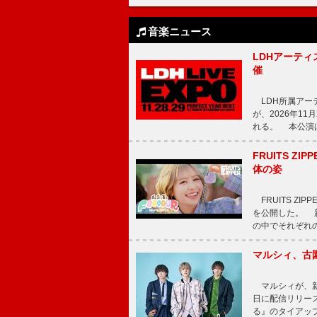
音楽ニュース
LDHアーティス
催
LDH所属アーティス
が、2026年1
れる。 本公演は
FRUITS ZI
体の姿
FRUITS ZI
を公開した。 新曲
の中でそれぞれ
マルシィ、古
マルシィが、新
日に配信リリー
る』のタイアッ