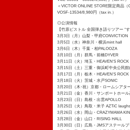
＜VICTOR ONLINE STORE限
VOSF-13534/8,980円（tax in.）
◎公演情報
【竹原ピストル 全国弾き語りツアー “す
3月3日（月）山梨・甲府CONVICTION
3月5日（水）神奈川・横浜mint hall
3月6日（木）千葉・柏PALOOZA
3月10日（月）群馬・前橋DYVER
3月11日（火）埼玉・HEAVEN’S ROCK
3月15日（土）三重・御浜町中央公民館
3月17日（月）栃木・HEAVEN’S ROCK 
3月18日（火）茨城・水戸SONIC
3月20日（木･祝）京都・ロームシアタ
3月21日（金）香川・サンポートホール
3月23日（日）島根・出雲APOLLO
3月25日（火）鳥取・米子 AZTiC laugh
3月26日（水）岡山・CRAZYMAMA KI
3月28日（金）山口・RISING HALL
3月30日（日）広島・JMSアステール