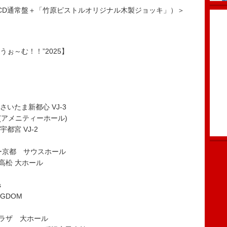
定商品（CD通常盤＋「竹原ピストルオリジナル木製ジョッキ」）＞
うぉ～む！！”2025】
 さいたま新都心 VJ-3
(アメニティーホール)
宇都宮 VJ-2
ー京都 サウスホール
高松 大ホール
s
NGDOM
プラザ 大ホール