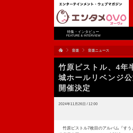
特集・インタビュー
FEATURE & INTERVIEW
音楽
音楽ニュース
竹原ピストル、4年
城ホールリベンジ公
開催決定
2024年11月26日 / 12:00
竹原ピストル7枚目のアルバム『すうぉ