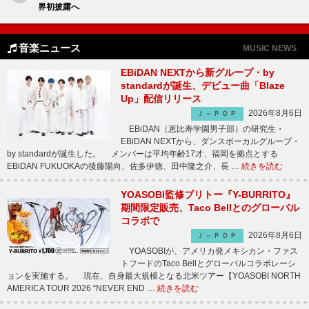
界初披露へ
音楽ニュース
MUSIC NEWS
EBiDAN NEXTから新グループ・by
standardが誕生、デビュー曲「Blaze
Up」配信リリース
2026年8月6日
Ｊ－ＰＯＰ
EBiDAN（恵比寿学園男子部）の研究生・
EBiDAN NEXTから、ダンスボーカルグループ・
by standardが誕生した。 メンバーは平均年齢17才、福岡を拠点とする
EBiDAN FUKUOKAの後藤陽向、佐多伊徳、田中隆之介、長 …
続きを読む
YOASOBI監修ブリトー『Y-BURRITO』
期間限定販売、Taco Bellとのグローバル
コラボで
2026年8月6日
Ｊ－ＰＯＰ
YOASOBIが、アメリカ発メキシカン・ファス
トフードのTaco Bellとグローバルコラボレーシ
ョンを実施する。 現在、自身最大規模となる北米ツアー【YOASOBI NORTH
AMERICA TOUR 2026 “NEVER END …
続きを読む