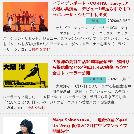
＜ライブレポート＞CORTIS、Juicy Jと
の熱い共演も デビュー1年足らずで【ロ
ラパルーザ・シカゴ】初出演
2026年8月6日
洋楽
オリビア・ディーン、チャーリーXCX、テイ
ト・マクレー、ロード、ザ・エックス・エック
ス、ジョン・サミット、ジェニー、スマッシング・パンプキンズという、世代
もジャンルも多彩な錚々たるアーティストがヘッドライナーを担う【ロラパル
ーザ・シカゴ2 …
続きを読む
大泉洋の芸能生活30周年記念EP、幾田り
ら提供曲などの“初出しREC映像”も含む
全曲トレーラー公開
2026年8月6日
Ｊ－ＰＯＰ
大泉洋が、8月12日にリリースする芸能生活30
周年記念EP『感謝しかございません』の全曲ト
レーラーを公開した。 今回の全曲トレーラーでは、幾田りら書き下ろし曲
「なんてことない日々」や、ジャズピアニスト小曽根真による提供曲
「Welcome …
続きを読む
Mega Shinnosuke、「運命の君 (Sped
Up Ver.)」配信＆12月にワンマンライブ
開催決定