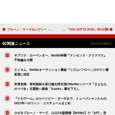
ブルーノ・マーズ＆レディー・ガガ、「Die With a Smile」がSpotify史上最速で10億再生を突破
L'Arc～en～Ciel、渋谷での大規模撮影で制作した「YOU GOTTA RUN」MV公開
関連ニュース
RELATED NEWS
サブリナ・カーペンター、Netflix特番『ナンセンス・クリスマス』
予告編を公開
エミネム、Netflixオーディション番組『リズム+フロー』のゲスト審
査員に決定
米津玄師、有村架純＆坂口健太郎主演のNetflixシリーズ『さよなら
のつづき』主題歌へ新曲「Azalea」書き下ろし
『イカゲーム』からベイビー・ヨーダまで、ミュージシャンたちの
2021年ハロウィン・コスチュームまとめ
ロゼ＆ブルーノ・マーズ、11/22大阪開催【MAMA】で「APT.」世