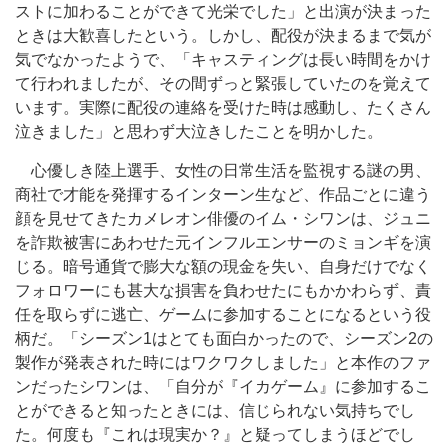
ストに加わることができて光栄でした」と出演が決まった
ときは大歓喜したという。しかし、配役が決まるまで気が
気でなかったようで、「キャスティングは長い時間をかけ
て行われましたが、その間ずっと緊張していたのを覚えて
います。実際に配役の連絡を受けた時は感動し、たくさん
泣きました」と思わず大泣きしたことを明かした。
心優しき陸上選手、女性の日常生活を監視する謎の男、
商社で才能を発揮するインターン生など、作品ごとに違う
顔を見せてきたカメレオン俳優のイム・シワンは、ジュニ
を詐欺被害にあわせた元インフルエンサーのミョンギを演
じる。暗号通貨で膨大な額の現金を失い、自身だけでなく
フォロワーにも甚大な損害を負わせたにもかかわらず、責
任を取らずに逃亡、ゲームに参加することになるという役
柄だ。「シーズン1はとても面白かったので、シーズン2の
製作が発表された時にはワクワクしました」と本作のファ
ンだったシワンは、「自分が『イカゲーム』に参加するこ
とができると知ったときには、信じられない気持ちでし
た。何度も『これは現実か？』と疑ってしまうほどでし