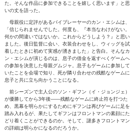
た。そんな作品に参加できることを嬉しく思います」と思
いの丈を語った。
母親役に定評があるバイブレーヤーのカン・エシムは、
「信じられませんでした。何度も、『本当なわけがない。
何かの間違いではないか。これからどうしよう？』と思い
ました。後日監督に会い、衣装合わせをし、ウィッグを試
着したときに初めて実感が湧きました」と告白。そんなカ
ン・エシムが演じるのは、息子の借金を返すべくゲームへ
の参加を決意した母親グムジャ。息子もゲームに参加して
いたことを会場で知り、死が隣り合わせの残酷なゲームに
息子と共に立ち向かうことになる。
前シーズンで主人公のソン・ギフン（イ・ジョンジェ）
が優勝してから3年後――残酷なゲームに終止符を打つた
め、黒幕を明らかにするためにギフンは再びゲームに足を
踏み入れるが、果たしてギフンはフロントマンの素顔にた
どり着くことができるのか。そして、謎多きフロントマン
の詳細は明らかになるのだろうか。