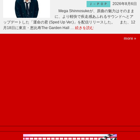
2026年8月6日
Ｊ－ＰＯＰ
Mega Shinnosukeが、原曲の魅力はそのまま
に、より軽快で疾走感あふれるサウンドへとア
ップデートした「運命の君 (Sped Up Ver.)」を配信リリースした。 また、12
月18日に東京・恵比寿The Garden Hall …
続きを読む
more »