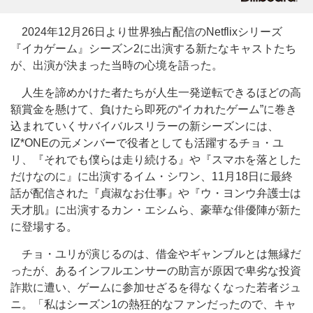
2024年12月26日より世界独占配信のNetflixシリーズ
『イカゲーム』シーズン2に出演する新たなキャストたち
が、出演が決まった当時の心境を語った。
人生を諦めかけた者たちが人生一発逆転できるほどの高
額賞金を懸けて、負けたら即死の“イカれたゲーム”に巻き
込まれていくサバイバルスリラーの新シーズンには、
IZ*ONEの元メンバーで役者としても活躍するチョ・ユ
リ、『それでも僕らは走り続ける』や『スマホを落とした
だけなのに』に出演するイム・シワン、11月18日に最終
話が配信された『貞淑なお仕事』や『ウ・ヨンウ弁護士は
天才肌』に出演するカン・エシムら、豪華な俳優陣が新た
に登場する。
チョ・ユリが演じるのは、借金やギャンブルとは無縁だ
ったが、あるインフルエンサーの助言が原因で卑劣な投資
詐欺に遭い、ゲームに参加せざるを得なくなった若者ジュ
ニ。「私はシーズン1の熱狂的なファンだったので、キャ