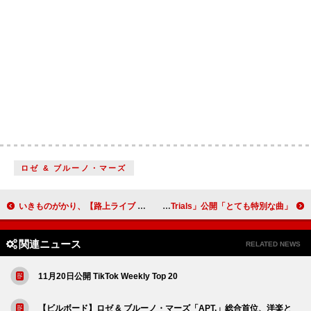
ロゼ & ブルーノ・マーズ
いきものがかり、【路上ライブ at 武道館】より最新曲「会いたい」ライブ映像のプレミア公開決定
来日中のフリコ、最新シングル「Pride Trials」公開「とても特別な曲」
関連ニュース
RELATED NEWS
11月20日公開 TikTok Weekly Top 20
【ビルボード】ロゼ & ブルーノ・マーズ「APT.」総合首位、洋楽と