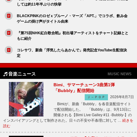
しては約11年半ぶりの快挙
BLACKPINKのロゼｘブルーノ・マーズ「APT.」でコラボ、飲み会
ゲームの掛け声がタイトル由来
『第75回NHK紅白歌合戦』初出場アーティストをチャート記録とと
もに紹介
コレサワ、新曲「浮気したらあかんで」発売記念YouTube生配信決
定
音楽ニュース
MUSIC NEWS
Bimi、サマーチューン3曲第1弾
「Bubbly」配信開始
2026年8月7日
Ｊ－ＰＯＰ
Bimiが、新曲「Bubbly」を各音楽配信サイト
で配信開始した。 「Bubbly」は、9月13日に
開催される【Bimi Live Galley #11 -Bubbly-】の
インスパイアソングとして制作された。日々の不安や不条理に対して …
続きを
読む