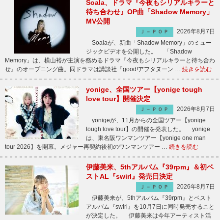
Soala、ドラマ『今夜もシリアルキラーと
待ち合わせ』OP曲「Shadow Memory」
MV公開
2026年8月7日
Ｊ－ＰＯＰ
Soalaが、新曲「Shadow Memory」のミュー
ジックビデオを公開した。 「Shadow
Memory」は、横山裕が主演を務めるドラマ『今夜もシリアルキラーと待ち合わ
せ』のオープニング曲。同ドラマは講談社『good!アフタヌーン …
続きを読む
yonige、全国ツアー【yonige tough
love tour】開催決定
2026年8月7日
Ｊ－ＰＯＰ
yonigeが、11月からの全国ツアー【yonige
tough love tour】の開催を発表した。 yonige
は、東名阪ワンマンツアー【yonige one man
tour 2026】を開幕。メジャー再契約後初のワンマンツアー …
続きを読む
伊藤美来、5thアルバム『39rpm』＆初ベ
ストAL『swirl』発売日決定
2026年8月7日
Ｊ－ＰＯＰ
伊藤美来が、5thアルバム『39rpm』とベスト
アルバム『swirl』を10月7日に同時発売すること
が決定した。 伊藤美来は今年アーティスト活