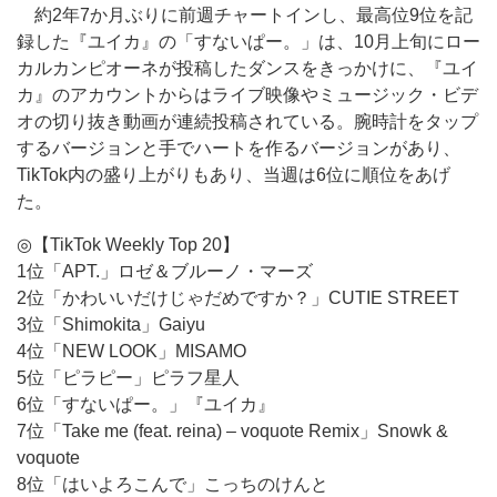
約2年7か月ぶりに前週チャートインし、最高位9位を記
録した『ユイカ』の「すないぱー。」は、10月上旬にロー
カルカンピオーネが投稿したダンスをきっかけに、『ユイ
カ』のアカウントからはライブ映像やミュージック・ビデ
オの切り抜き動画が連続投稿されている。腕時計をタップ
するバージョンと手でハートを作るバージョンがあり、
TikTok内の盛り上がりもあり、当週は6位に順位をあげ
た。
◎【TikTok Weekly Top 20】
1位「APT.」ロゼ＆ブルーノ・マーズ
2位「かわいいだけじゃだめですか？」CUTIE STREET
3位「Shimokita」Gaiyu
4位「NEW LOOK」MISAMO
5位「ピラピー」ピラフ星人
6位「すないぱー。」『ユイカ』
7位「Take me (feat. reina) – voquote Remix」Snowk &
voquote
8位「はいよろこんで」こっちのけんと