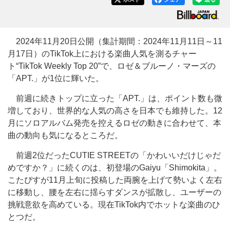
2024年11月20日公開（集計期間：2024年11月11日～11
月17日）のTikTok上における楽曲人気を測るチャー
ト“TikTok Weekly Top 20”で、ロゼ＆ブルーノ・マーズの
「APT.」が1位に輝いた。
前週に続きトップに立った「APT.」は、ポイント数も微
増しており、世界的な人気の高さを日本でも維持した。12
月にソロアルバム発売を控えるロゼの動きに合わせて、本
曲の動向も気になるところだ。
前週2位だったCUTIE STREETの「かわいいだけじゃだ
めですか？」に続くのは、初登場のGaiyu「Shimokita」。
こたぴすが11月上旬に投稿した両腕を上げて勢いよく左右
に移動し、腰を左右に揺らすダンスが拡散し、ユーザーの
挑戦意欲を高めている。現在TikTok内でホットな楽曲のひ
とつだ。