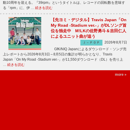
動10周年を迎える。『39rpm』というタイトルは、レコードの回転数を意味す
る「rpm」に、伊 …
続きを読む
【先ヨミ・デジタル】Travis Japan「On
My Road -Stadium ver.-」がDLソング首
位を独走中 M!LKの佐野勇斗＆吉田仁人
によるユニット曲が追う
2026年8月7日
Ｊ－ＰＯＰ
GfK/NIQ Japanによるダウンロード・ソング売
上レポートから2026年8月3日～8月5日の集計が明らかとなり、Travis
Japan「On My Road -Stadium ver.-」が11,550ダウンロード（DL）を売り上
…
続きを読む
more »