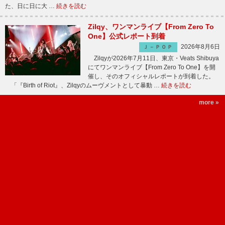
た、日に日に大 …
続きを読む
Zilqy、ワンマンライブ【From Zero To
One】公式レポート到着
2026年8月6日
Ｊ－ＰＯＰ
Zilqyが2026年7月11日、東京・Veats Shibuya
にてワンマンライブ【From Zero To One】を開
催し、そのオフィシャルレポートが到着した。
「『Birth of Riot』、Zilqyのムーヴメントとして暴動 …
続きを読む
more »