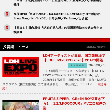
ーキョー』公開直前イベントに正源司陽子／藤嶌果歩／小坂菜緒が
登壇
今夜10/18『Mステ2HSP』Da-iCE×THE RAMPAGEがコラボほか、
Snow Man／INI／HYDE／日向坂46／Perfume／とき宣
【深ヨミ】日向坂46『絶対的第六感』の初週販売動向を過去作と比
較調査
音楽ニュース
MUSIC NEWS
LDHアーティストが集結、国立競技場で
【LDH LIVE-EXPO 2026】2DAYS開催
2026年8月6日
Ｊ－ＰＯＰ
LDH所属アーティストが集結する【LDH LIVE-
EXPO 2026 -PERFECT YEAR BEST-】が、
2026年11月28日・29日の2日間、東京・MUFG
スタジアム（国立競技場）にて開催される。 本公演は、「LDH PE …
続きを
読む
FRUITS ZIPPER、GRe4N BOYZ書き下
ろし「1,2,3,FOOOOUR」MVに自然体の
姿