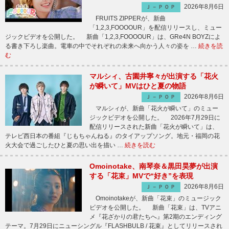
2026年8月6日
Ｊ－ＰＯＰ
FRUITS ZIPPERが、新曲
「1,2,3,FOOOOUR」を配信リリースし、ミュー
ジックビデオを公開した。 新曲「1,2,3,FOOOOUR」は、GRe4N BOYZによ
る書き下ろし楽曲。電車の中でそれぞれの未来へ向かう人々の姿を …
続きを読
む
マルシィ、古園井寧々が出演する「花火
が瞬いて」MVはひと夏の物語
2026年8月6日
Ｊ－ＰＯＰ
マルシィが、新曲「花火が瞬いて」のミュー
ジックビデオを公開した。 2026年7月29日に
配信リリースされた新曲「花火が瞬いて」は、
テレビ西日本の番組『じもちゃんねる』のタイアップソング。地元・福岡の花
火大会で過ごしたひと夏の思い出を描い …
続きを読む
Omoinotake、南琴奈＆黒田昊夢が出演
する「花束」MVで“好き”を表現
2026年8月6日
Ｊ－ＰＯＰ
Omoinotakeが、新曲「花束」のミュージック
ビデオを公開した。 新曲「花束」は、TVアニ
メ『花ざかりの君たちへ』第2期のエンディング
テーマ。7月29日にニューシングル『FLASHBULB / 花束』としてリリースされ