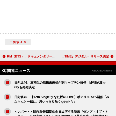
日向坂４６
RM（BTS）、ドキュメンタリー映画『RM: Right People, Wrong Place』本編内未公開となるインタビュー映像公開
Wez Atlas、ニューEP『ABOUT TIME』デジタル・リリース決定
関連ニュース
RELATED NEWS
日向坂46、三期生の髙橋未来虹が副キャプテン就任 MV集のBlu-
rayも発売決定
日向坂46、【12th Single ひなた坂46 LIVE】横アリ2DAYS開催「み
なさんと一緒に、思いっきり熱くなれたら」
＜レポート＞日向坂46四期生全員出演する映画『ゼンブ・オブ・ト