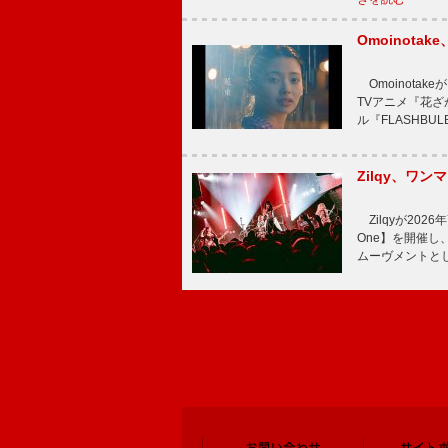
Omoinot
Omoinota
TVアニメ『花ざ
ル『FLASHBU
Zilqy、ワン
Zilqyが2026年
One】を開催し、
ムーヴメントと