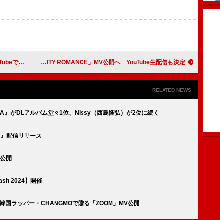
ックス」公開
GOOD BYE APRIL、メジャー1stALより「CITY ROMANCE」MV公開へ YouTube生配信も決定
RELATED NEWS
e:ERA』がDLアルバム堂々1位、Nissy（西島隆弘）が2位に続く
S 4』配信リリース
ト公開
ash 2024】開催
 Core×韓国ラッパー・CHANGMOで贈る「ZOOM」MV公開