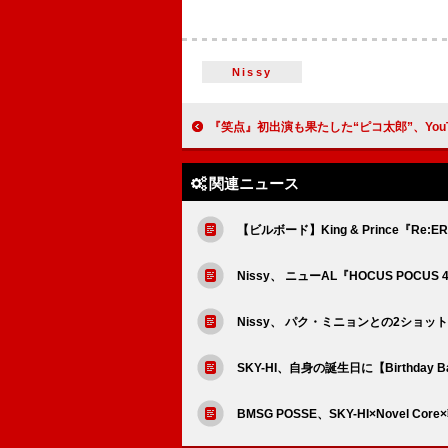
Nissy
『笑点』初出演も果たした“ピコ太郎”、YouTubeで新曲「マスマティ
関連ニュース
【ビルボード】King & Prince『R
Nissy、 ニューAL『HOCUS POCU
Nissy、 パク・ミニョンとの2ショッ
SKY-HI、自身の誕生日に【Birthday B
BMSG POSSE、SKY-HI×Novel