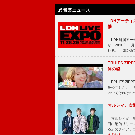
音楽ニュース
LDHアーティス
催
LDH所属アーティス
が、2026年1
れる。 本公演は
FRUITS ZI
体の姿
FRUITS ZI
を公開した。 新曲
の中でそれぞれ
マルシィ、古
マルシィが、新
日に配信リリー
る』のタイアッ
きを読む