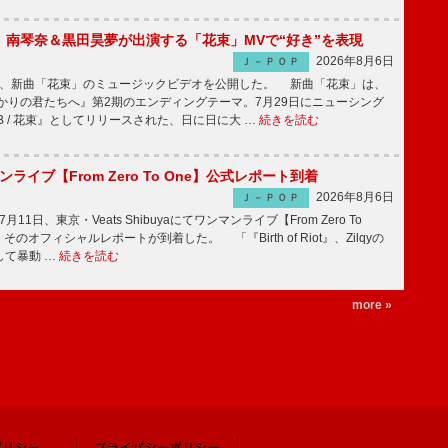
ake、南琴奈＆黒田昊夢が出演する「花束」MVで“好き”を表現
2026年8月6日
Ｊ－ＰＯＰ
keが、新曲「花束」のミュージックビデオを公開した。 新曲「花束」は、
かりの君たちへ』第2期のエンディングテーマ。7月29日にニューシング
LB / 花束』としてリリースされた、日に日に大 …
続きを読む
マンライブ【From Zero To One】公式レポート到着
2026年8月6日
Ｊ－ＰＯＰ
7月11日、東京・Veats Shibuyaにてワンマンライブ【From Zero To
そのオフィシャルレポートが到着した。 「『Birth of Riot』、Zilqyの
して暴動 …
続きを読む
more »