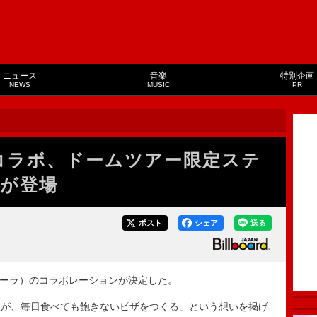
ニュース
音楽
特別企画
NEWS
MUSIC
PR
がコラボ、ドームツアー限定ステ
が登場
ポスト
シェア
送る
（ピザーラ）のコラボレーションが決定した。
が、毎日食べても飽きないピザをつくる」という想いを掲げ