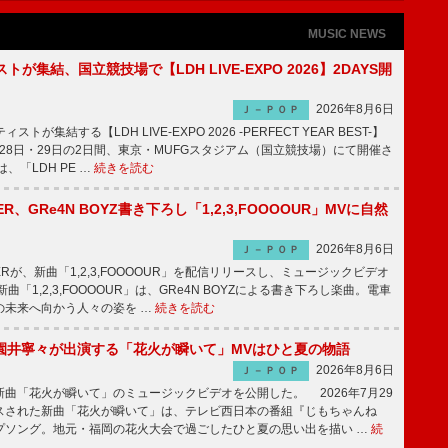
MUSIC NEWS
トが集結、国立競技場で【LDH LIVE-EXPO 2026】2DAYS開
2026年8月6日
Ｊ－ＰＯＰ
トが集結する【LDH LIVE-EXPO 2026 -PERFECT YEAR BEST-】
1月28日・29日の2日間、東京・MUFGスタジアム（国立競技場）にて開催さ
、「LDH PE …
続きを読む
PPER、GRe4N BOYZ書き下ろし「1,2,3,FOOOOUR」MVに自然
2026年8月6日
Ｊ－ＰＯＰ
PPERが、新曲「1,2,3,FOOOOUR」を配信リリースし、ミュージックビデオ
「1,2,3,FOOOOUR」は、GRe4N BOYZによる書き下ろし楽曲。電車
の未来へ向かう人々の姿を …
続きを読む
園井寧々が出演する「花火が瞬いて」MVはひと夏の物語
2026年8月6日
Ｊ－ＰＯＰ
曲「花火が瞬いて」のミュージックビデオを公開した。 2026年7月29
スされた新曲「花火が瞬いて」は、テレビ西日本の番組『じもちゃんね
プソング。地元・福岡の花火大会で過ごしたひと夏の思い出を描い …
続