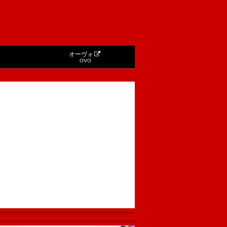
オーヴォ
OVO