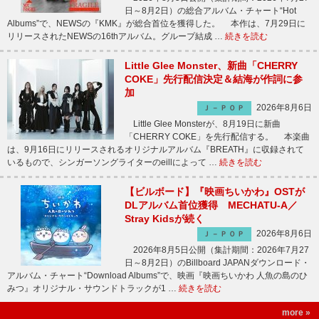
日～8月2日）の総合アルバム・チャート“Hot
Albums”で、NEWSの『KMK』が総合首位を獲得した。 本作は、7月29日に
リリースされたNEWSの16thアルバム。グループ結成 …
続きを読む
Little Glee Monster、新曲「CHERRY
COKE」先行配信決定＆結海が作詞に参
加
2026年8月6日
Ｊ－ＰＯＰ
Little Glee Monsterが、8月19日に新曲
「CHERRY COKE」を先行配信する。 本楽曲
は、9月16日にリリースされるオリジナルアルバム『BREATH』に収録されて
いるもので、シンガーソングライターのeillによって …
続きを読む
【ビルボード】『映画ちいかわ』OSTが
DLアルバム首位獲得 MECHATU-A／
Stray Kidsが続く
2026年8月6日
Ｊ－ＰＯＰ
2026年8月5日公開（集計期間：2026年7月27
日～8月2日）のBillboard JAPANダウンロード・
アルバム・チャート“Download Albums”で、映画『映画ちいかわ 人魚の島のひ
みつ』オリジナル・サウンドトラックが1 …
続きを読む
more »