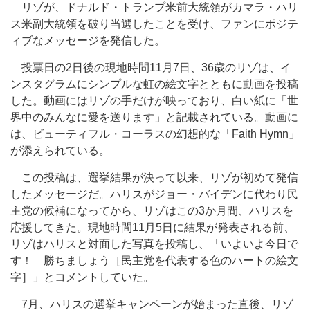
リゾが、ドナルド・トランプ米前大統領がカマラ・ハリ
ス米副大統領を破り当選したことを受け、ファンにポジテ
ィブなメッセージを発信した。
投票
日の2日後の現地時間11月7日、36歳のリゾは、イ
ンスタグラムにシンプルな虹の絵文字とともに動画を投稿
した。動画にはリゾの手だけが映っており、
白い
紙に「世
界中のみんなに愛を送ります」と記載されている。動画に
は、ビューティフル・コーラスの幻想的な「Faith Hymn」
が添えられている。
この投稿は、選挙結果が決
って
以来、リゾが初めて発信
したメッセージだ。ハリスがジョー・バイデンに代わり民
主党の候補になってから、リゾ
は
この3か月間、ハリスを
応援してきた。現地時間11月5日に結果が発表される前、
リゾはハリスと対面した写真を投稿し、「
いよいよ今日で
す
！ 勝ちましょう［民主党を代表する色のハートの絵文
字］」とコメントしていた。
7月、ハリスの選挙キャンペーンが始まった直後、リゾ