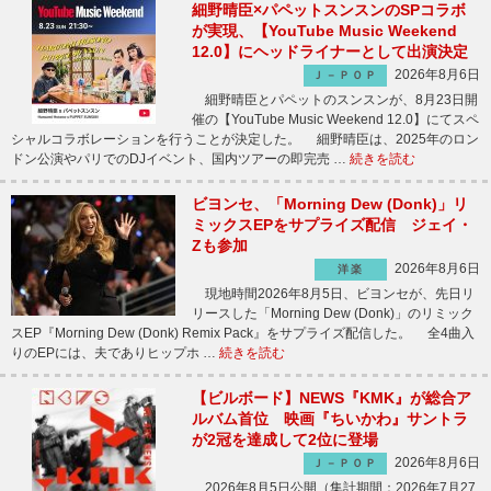
細野晴臣×パペットスンスンのSPコラボ
が実現、【YouTube Music Weekend
12.0】にヘッドライナーとして出演決定
2026年8月6日
Ｊ－ＰＯＰ
細野晴臣とパペットのスンスンが、8月23日開
催の【YouTube Music Weekend 12.0】にてスペ
シャルコラボレーションを行うことが決定した。 細野晴臣は、2025年のロン
ドン公演やパリでのDJイベント、国内ツアーの即完売 …
続きを読む
ビヨンセ、「Morning Dew (Donk)」リ
ミックスEPをサプライズ配信 ジェイ・
Zも参加
2026年8月6日
洋楽
現地時間2026年8月5日、ビヨンセが、先日リ
リースした「Morning Dew (Donk)」のリミック
スEP『Morning Dew (Donk) Remix Pack』をサプライズ配信した。 全4曲入
りのEPには、夫でありヒップホ …
続きを読む
【ビルボード】NEWS『KMK』が総合ア
ルバム首位 映画『ちいかわ』サントラ
が2冠を達成して2位に登場
2026年8月6日
Ｊ－ＰＯＰ
2026年8月5日公開（集計期間：2026年7月27