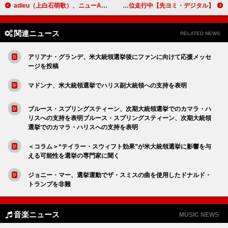
adieu（上白石萌歌）、ニューAL『adieu 4』より川谷絵音の提供曲「泡吹」先行配信へ
【先ヨミ・デジタル】ロゼ＆ブルーノ・マーズ「APT.」、Creepy Nuts「オトノケ」抜き現在ストリーミング首位走行中
関連ニュース
RELATED NEWS
アリアナ・グランデ、米大統領選挙後にファンに向けて応援メッセ
ージを投稿
マドンナ、米大統領選挙でハリス副大統領への支持を表明
ブルース・スプリングスティーン、次期大統領選挙でのカマラ・ハ
リスへの支持を表明ブルース・スプリングスティーン、次期大統領
選挙でのカマラ・ハリスへの支持を表明
＜コラム＞“テイラー・スウィフト効果”が米大統領選挙に影響を与
える可能性を選挙の専門家に聞く
ジョニー・マー、選挙運動でザ・スミスの曲を使用したドナルド・
トランプを非難
音楽ニュース
MUSIC NEWS