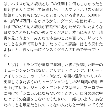
は、ハリスが副大統領としての任期中に何もしなかったと
批判する人々に対して反論した。「カマラ・ハリスが副大
統領として何もしなかったと言っている皆さん、5,000ド
ル（約76.4万円）をかけるから、グーグルを使わずに、こ
れまでのどの副大統領が任期中にあなたが気づいたような
目立つことをしたのか教えてください。本当にみんな、現
実を見ようよ？ みんなで本当のことを言って、黙ってき
たことを大声で言おうよ、だってこの議論にはもう疲れた
よね」と、彼女は当時インスタグラムの動画で語ってい
た。
リゾは、トランプが選挙で勝利した後に投稿した唯一の
ミュージシャンではない。アリアナ・グランデ、ビリー・
アイリッシュ、カーディ・Bなど、今回の選挙でハリスを
支持してきた多くのミュージシャンもこの36時間の間に声
を上げている。ジャック・アントノフは最近、フォロワー
に向けて「シニカルにならないでください。自分の頭の中
だけでその会話をしないでください。一緒にいよう。あな
たのことを最悪だと決めつけない人たちと一緒にいてくだ