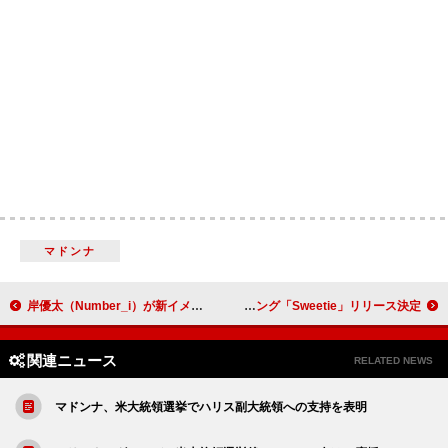
マドンナ
岸優太（Number_i）が新イメージキャラクター、「ヒビケアシリーズ」新TVCMの放映スタート
ME:I初のウィンターソング「Sweetie」リリース決定
関連ニュース
RELATED NEWS
マドンナ、米大統領選挙でハリス副大統領への支持を表明