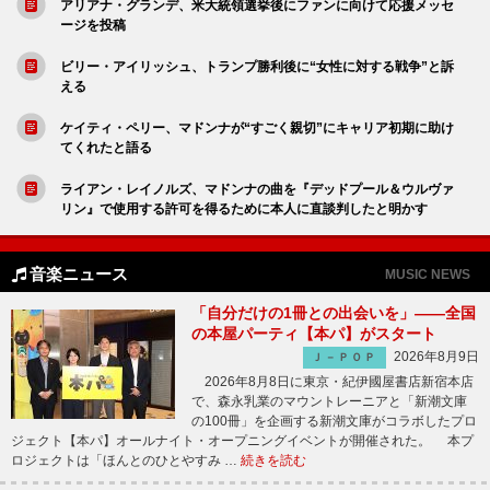
アリアナ・グランデ、米大統領選挙後にファンに向けて応援メッセ
ージを投稿
ビリー・アイリッシュ、トランプ勝利後に“女性に対する戦争”と訴
える
ケイティ・ペリー、マドンナが“すごく親切”にキャリア初期に助け
てくれたと語る
ライアン・レイノルズ、マドンナの曲を『デッドプール＆ウルヴァ
リン』で使用する許可を得るために本人に直談判したと明かす
音楽ニュース
MUSIC NEWS
「自分だけの1冊との出会いを」――全国
の本屋パーティ【本パ】がスタート
2026年8月9日
Ｊ－ＰＯＰ
2026年8月8日に東京・紀伊國屋書店新宿本店
で、森永乳業のマウントレーニアと「新潮文庫
の100冊」を企画する新潮文庫がコラボしたプロ
ジェクト【本パ】オールナイト・オープニングイベントが開催された。 本プ
ロジェクトは「ほんとのひとやすみ …
続きを読む