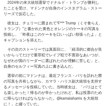
2024年の米大統領選挙でドナルド・トランプが勝利し
たことを受け、マドンナが自身のインスタグラム・ストー
リーズで反応した。
彼女は、チェリーに囲まれて“F*** Trump（くそ食らえ、
トランプ）”と書かれた黄色とオレンジのケーキの写真を
投稿し、「昨夜はこのケーキを口いっぱい頬張ったよ」と
キャプションを添えた。
その次のストーリーでは真面目に、「経済的に都合が良
いからってだけで重罪犯でレイプ犯で不寛容なあいつが、
なぜわが国のリーダーに選ばれたのか理解に苦しむ」と、
自身のセルフィー写真の上に書き込んだ。
選挙の前にマドンナは、最近フランス・パリを訪れた際
の写真を共有しながら、カマラ・ハリス副大統領を支持す
るメッセージを投稿していた。当時彼女は、「パリはとて
も楽しかった！帰るのが辛かったけれど、私は投票のため
に帰らなければならなかった。@kamalaharris を大統領
に！」と綴っていた。