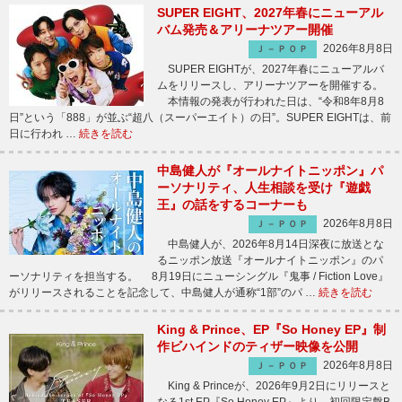
SUPER EIGHT、2027年春にニューアル
バム発売＆アリーナツアー開催
2026年8月8日
Ｊ－ＰＯＰ
SUPER EIGHTが、2027年春にニューアルバ
ムをリリースし、アリーナツアーを開催する。
本情報の発表が行われた日は、“令和8年8月8
日”という「888」が並ぶ“超八（スーパーエイト）の日”。SUPER EIGHTは、前
日に行われ …
続きを読む
中島健人が『オールナイトニッポン』パ
ーソナリティ、人生相談を受け『遊戯
王』の話をするコーナーも
2026年8月8日
Ｊ－ＰＯＰ
中島健人が、2026年8月14日深夜に放送とな
るニッポン放送『オールナイトニッポン』のパ
ーソナリティを担当する。 8月19日にニューシングル『鬼事 / Fiction Love』
がリリースされることを記念して、中島健人が通称“1部”のパ …
続きを読む
King & Prince、EP『So Honey EP』制
作ビハインドのティザー映像を公開
2026年8月8日
Ｊ－ＰＯＰ
King & Princeが、2026年9月2日にリリースと