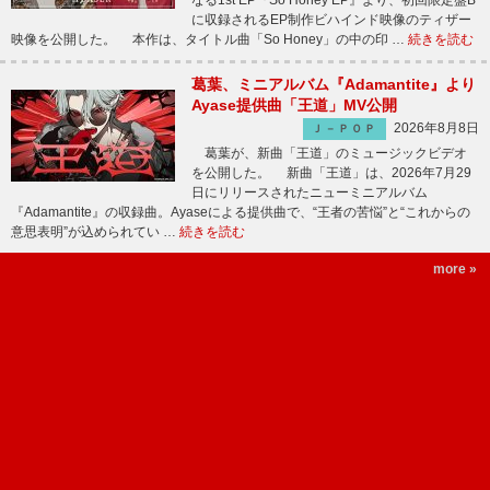
なる1st EP『So Honey EP』より、初回限定盤B
に収録されるEP制作ビハインド映像のティザー
映像を公開した。 本作は、タイトル曲「So Honey」の中の印 …
続きを読む
葛葉、ミニアルバム『Adamantite』より
Ayase提供曲「王道」MV公開
2026年8月8日
Ｊ－ＰＯＰ
葛葉が、新曲「王道」のミュージックビデオ
を公開した。 新曲「王道」は、2026年7月29
日にリリースされたニューミニアルバム
『Adamantite』の収録曲。Ayaseによる提供曲で、“王者の苦悩”と“これからの
意思表明”が込められてい …
続きを読む
more »