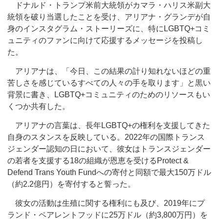
ドナルド・トランプ米前大統領がカマラ・ハリス米副大
統領を破り当選したことを受け、アリアナ・グランデが自
身のインスタグラム・ストーリーズに、特にLGBTQ+コミ
ュニティのファンに向けて応援するメッセージを投稿し
た。
アリアナは、「今日、この結果の計り知れないほどの重
苦しさを感じているすべての人々の手を取ります」と黒い
背景に書き、LGBTQ+コミュニティのためのリソースもい
くつか共有した。
アリアナの言葉は、長年LGBTQ+の権利を支援してきた
自身のスタンスを反映している。2022年の国際トランス
ジェンダー認知の日において、彼女はトランスジェンダー
の若者を支援する18の組織が恩恵を受けるProtect &
Defend Trans Youth Fundへの寄付と同額で最大150万ドル
（約2.2億円）を寄付すると誓った。
彼女の活動は生殖に関する権利にも及び、2019年にプ
ランド・ペアレントフッドに25万ドル（約3,800万円）を