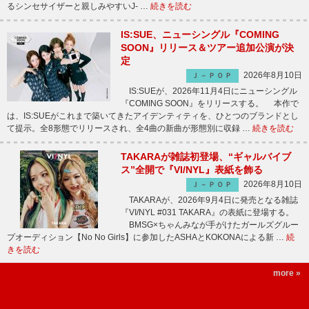
るシンセサイザーと親しみやすいJ- …
続きを読む
IS:SUE、ニューシングル『COMING
SOON』リリース＆ツアー追加公演が決
定
2026年8月10日
Ｊ－ＰＯＰ
IS:SUEが、2026年11月4日にニューシングル
『COMING SOON』をリリースする。 本作で
は、IS:SUEがこれまで築いてきたアイデンティティを、ひとつのブランドとし
て提示。全8形態でリリースされ、全4曲の新曲が形態別に収録 …
続きを読む
TAKARAが雑誌初登場、“ギャルバイブ
ス”全開で『VI/NYL』表紙を飾る
2026年8月10日
Ｊ－ＰＯＰ
TAKARAが、2026年9月4日に発売となる雑誌
『VI/NYL #031 TAKARA』の表紙に登場する。
BMSG×ちゃんみなが手がけたガールズグルー
プオーディション【No No Girls】に参加したASHAとKOKONAによる新 …
続
きを読む
more »