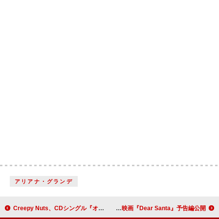
アリアナ・グランデ
Creepy Nuts、CDシングル『オトノケ』のジャケットはアニメ『ダンダダン』とコラボ
ポスト・マローンがジャック・ブラックの悪魔的な誘惑に手を貸す、映画『Dear Santa』予告編公開