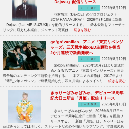
「Dejavu」配信リリース
2026年8月10日
Ｊ－ＰＯＰ
花村想太（Da-iCE）のソロプロジェクト・
SOTA HANAMURAが、2026年8月18日に新曲
「Dejavu (feat. AIRI SUZUKI)」を配信リリースする。 鈴木愛理をフィーチャ
リングに迎えた本楽曲。ジャケット写真は …
続きを読む
go!go!vanillas、アニメ『東京リベンジ
ャーズ』三天戦争編のED主題歌を担当
2か月連続で新曲発表へ
2026年8月10日
Ｊ－ＰＯＰ
go!go!vanillasが、2026年10月2日より放送開
始となるTVアニメ『東京リベンジャーズ』三天
戦争編のエンディング主題歌を担当する。 本アニメの原作は、2017年より
『週刊少年マガジン』で連載開始した、和久井健によるタイムリ …
続きを読む
きゃりーぱみゅぱみゅ、デビュー15周年
記念日に新曲「月姫」配信リリース
2026年8月10日
Ｊ－ＰＯＰ
きゃりーぱみゅぱみゅが、2026年8月17日の
デビュー15周年記念日に新曲「月姫」を配信リ
リースする。 新曲「月姫」は、きゃりーぱみ
ゅぱみゅとしては珍しく、ストレートな恋心を描いたラブソング。浮遊感のあ