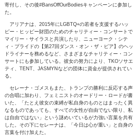
寄付し、その後#BansOffOurBodiesキャンペーンに参加し
た。
アリアナは、2015年にLGBTQ+の若者を支援するハッ
ピー・ヒッピー財団のためのチャリティー・コンサートで
マイリー・サイラスと共演したり、ニューヨーク・シテ
ィ・プライドの【第27回ダンス・オン・ザ・ピア】のヘッ
ドライナーを務めるなど、さまざまなチャリティー・コン
サートにも参加している。彼女の努力により、TKOソサエ
ティ、TENT、JASMYNなどの団体に資金が提供されてい
る。
セレーナ・ゴメスもまた、トランプの勝利に反応する声
の合唱に加わり、フェミニストのオードリー・ロードが書
いた、「たとえ彼女の束縛が私自身のものとはまったく異
なるものであっても、すべての女性が自由でない限り、私
は自由ではない」という謎めいているが力強い言葉を共有
した。その下にセレーナは、「今日は心が重い」と自身の
言葉を付け加えた。