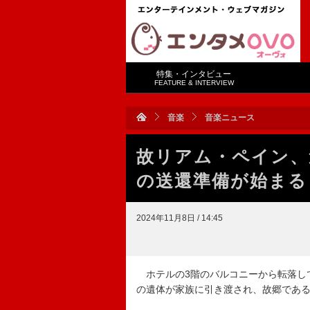
特集・インタビュー
FEATURE & INTERVIEW
音楽
音楽ニュース
故リアム・ペイン、
の送還準備が始まる
2024年11月8日 / 14:45
ホテルの3階のバルコニーから転落し
の遺体が家族に引き渡され、故郷であ