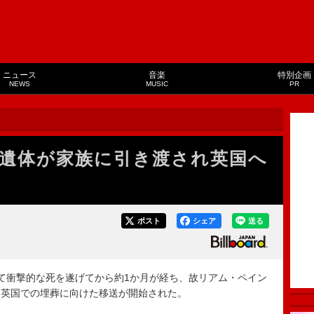
ニュース
音楽
特別企画
NEWS
MUSIC
PR
遺体が家族に引き渡され英国へ
ポスト
シェア
送る
て衝撃的な死を遂げてから約1か月が経ち、故リアム・ペイン
る英国での埋葬に向けた移送が開始された。