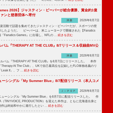
s Games 2026】ジャスティン・ビーバーが総合優勝、賞金約1億
をファンと慈善団体へ寄付
2026年8月7日
洋楽
楽活動で話題を集めてきたジャスティン・ビーバーだが、スポーツの世
したようだ。 ビーバーは、米ニューヨークで開催された【Fanatics
『Fanatics Games』に出場し、NFLの …
続きを読む
ルバム『THERAPY AT THE CLUB』8/7リリース＆収録曲MV公
2026年8月7日
洋楽
ルバム『THERAPY AT THE CLUB』を8月7日にリリースした。 本作
herapy At The Club」、UKで自己最高位を記録したFLO単独名義のリ
eak It」、フ …
続きを読む
ーシングル「My Summer Blue」8/7配信リリース（本人コメ
2026年8月7日
Ｊ－ＰＯＰ
ーシングル「My Summer Blue」を8月7日に配信リリースした。 作
A（TINYVOICE, PRODUCTION）を迎えた本作は、ともに北海道出身と
制作は終始和やかに進行したとい …
続きを読む