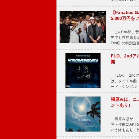
【Fanatic
5,800万円
この1年間、音
界でも存在感を示
Fest】の特別企画
FLO、2ndア
開
FLOが、2ndア
は、タイトル曲「T
ード・シングル「L
福原みほ、ニュ
ントあり）
福原みほが、ニュ
詞・作曲にAKIR
いう縁もあり、