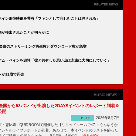
RELATED NEWS
ペイン追悼映像を共有「ファンとして悲しむことは許される」
物が検出されたことが明らかに
D楽曲のストリーミング再生数とダウンロード数が急増
アム・ペインを追悼「彼と共有した思い出は永遠に大切にしていく」
が31歳で死去
MUSIC NEWS
、全国から53バンドが出演した2DAYSイベントのレポート到着＆
公開
2026年8月7日
Ｊ－ＰＯＰ
京・恵比寿LIQUIDROOMで開催した【リキッドルームで47 ～ぐんゆうか
ィシャルライブレポートが到着。あわせて、本イベントのラストを飾った
尺ライブ映像も公開となった。 8月3日、4日の2 …
続きを読む