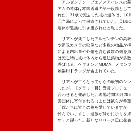
アルゼンチン・ブエノスアイレスの墓
アムの遺体は本国送還の第一段階として、
れた。31歳で死去した彼の遺体は、1
元当局によって保管されていた。英BB
遺体が遺族に引き渡されたと報じた。
リアムが死亡したアルゼンチンの高級
や監視カメラの映像など多数の物品が
による内出血や外傷を含む多数の傷を
は死亡時に彼の体内から違法薬物が多数
呼ばれる、ケタミンとMDMA、メタン
娯楽用ドラッグが含まれていた。
リアムが亡くなってからの最初のシングル
ったが、【グラミー賞】受賞プロデュ
合わせると発表した。現地時間10月29
善団体に寄付される（または彼らが希
「僕たちは皆この曲を愛していますが
悼んでいますし、遺族が静かに祈りを
す」と綴った。新たなリリース日は発