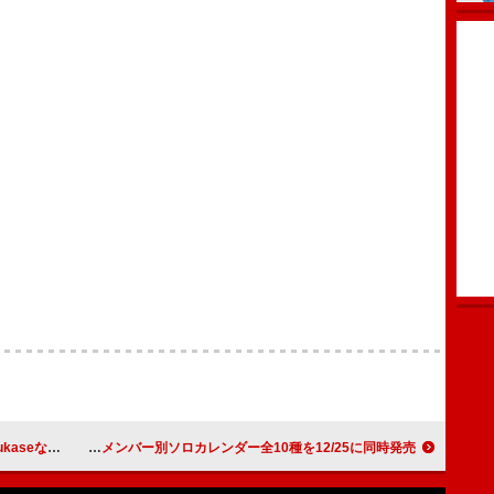
場面写真が解禁
私立恵比寿中学、初となるメンバー別ソロカレンダー全10種を12/25に同時発売