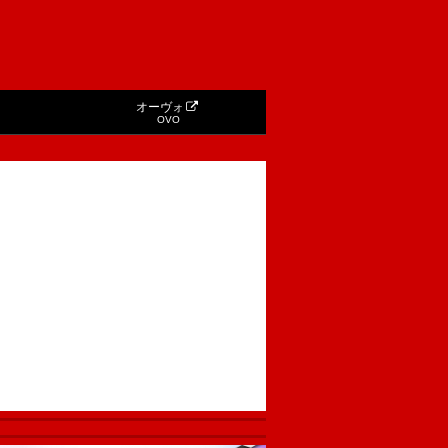
オーヴォ
OVO