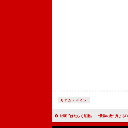
リアム・ペイン
映画『はたらく細胞』、“最強の敵”演じるFukaseなど“細菌”たちの新