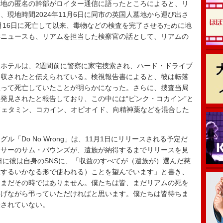
地の匿名の幹部がロイター通信に語ったところによると、リ
現地時間2024年11月6日に同市の英国人墓地から運び出さ
0月16日に死亡して以来、毒物などの検査を完了させるために地
Cニュースも、リアムを担当した検察官の話として、リアムの
ホテルは、2週間前に警察に家宅捜索され、ハード・ドライブ
押収されたと伝えられている。検視報告書によると、彼は転落
負って死亡していたことが明らかになった。さらに、捜査当局
発見されたと報告しており、この中には“ピンク・コカイン”と
フェタミン、コカイン、オピオイド、向精神薬などを混合した
「Do No Wrong」は、11月1日にリリースされる予定だ
ーサーのサム・パウンズが、遺族が納得するまでリリースを見
日に彼は自身のSNSに、「収益のすべてが（遺族が）選んだ慈
望するいかなる形で使われる）ことを望んでいます」と書き、
、まだその時ではありません。僕たちは皆、まだリアムの死を
捧げながら弔っていただければと思います。僕たちは皆待ちま
表されていない。