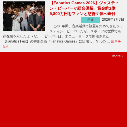
【Fanatics Games 2026】ジャスティ
ン・ビーバーが総合優勝、賞金約1億
5,800万円をファンと慈善団体へ寄付
2026年8月7日
洋楽
この1年間、音楽活動で話題を集めてきたジャ
スティン・ビーバーだが、スポーツの世界でも
存在感を示したようだ。 ビーバーは、米ニューヨークで開催された
【Fanatics Fest】の特別企画『Fanatics Games』に出場し、NFLの …
続きを
読む
more »