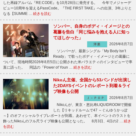
した再録アルバム『RE:CODE』を10月28日に発売する。 今年でメジャーデ
ビュー10周年を迎えるPassCode。『THE FIRST TAKE』への出演、3年ぶりと
なる【SUMME …
続きを読む
ソンバー、自身のボディ・イメージとの
葛藤を告白「同じ悩みを抱える人に知っ
てほしかった」
2026年8月7日
洋楽
ソンバーが、最新シングル「My Body Isn’t
Ready」で歌ったボディ・イメージとの葛藤に
ついて、現地時間2026年8月5日に公開された米バラエティのインタビューで率
直に語った。 同誌の『Power of Youn …
続きを読む
Nikoん主催、全国から53バンドが出演し
た2DAYSイベントのレポート到着＆ライ
ブ映像も公開
2026年8月7日
Ｊ－ＰＯＰ
Nikoんが、東京・恵比寿LIQUIDROOMで開催
した【リキッドルームで47 ～ぐんゆうかっぽ
～】のオフィシャルライブレポートが到着。あわせて、本イベントのラストを
飾ったNikoんのフル尺ライブ映像も公開となった。 8月3日、4日の2 …
続き
を読む