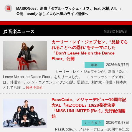
MAISONdes、新曲「ダブル・プッシュ・オフ。 feat. 水槽, A4。」
公開 asmi／はしメロら出演のライブ開催へ
音楽ニュース
MUSIC NEWS
カーリー・レイ・ジェプセン、“見捨てら
れることへの恐れ”をテーマにした
「Don't Leave Me on the Dance
Floor」公開
2026年8月7日
洋楽
カーリー・レイ・ジェプセンが、新曲「Don’t
Leave Me on the Dance Floor」をリリースした。 ミュージック・ビデオに
は、俳優オールデン・エアエンライクが出演。監督は、劇作家・俳優・脚本家
として活躍 …
続きを読む
PassCode、メジャーデビュー10周年記
念AL『RE:CODE』10/28発売決定
「MISS UNLIMITED [Re:]」先行配信開
始
2026年8月7日
Ｊ－ＰＯＰ
PassCodeが、メジャーデビュー10周年を記念