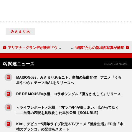
みきまりあ
アリアナ・グランデが映画『ウィキッド』にキャスティングされたことにシンシア・エリヴォが感謝
映画『はたらく細胞』、“最強の敵”演じるFukaseなど“細菌”たちの新場面写真が解禁
関連ニュース
RELATED NEWS
MAISONdes、みきまりあ＆ニト。参加の新曲配信 アニメ『うる
星やつら』テーマ曲ALをリリースへ
DE DE MOUSE×水槽、コラボシングル「夏をかえして」リリース
＜ライブレポート＞水槽 “内”と“外”が溶けあい、広がってゆく
――自身の表現を具現化した単独公演【SOLUBLE】
Kitri、デビュー5周年ライブ決定＆TVアニメ『義妹生活』ED曲「水
槽のブランコ」の配信もスタート