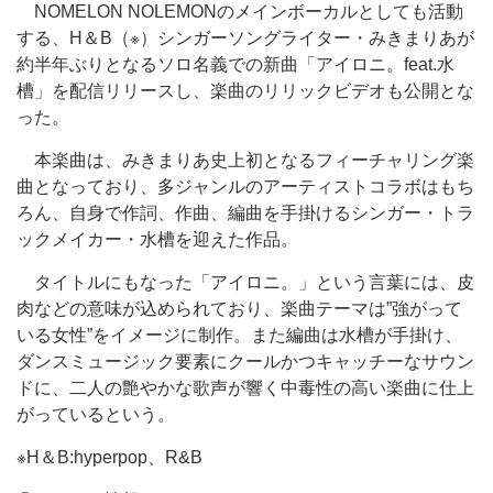
NOMELON NOLEMONのメインボーカルとしても活動
する、H＆B（※）シンガーソングライター・みきまりあが
約半年ぶりとなるソロ名義での新曲「アイロニ。feat.水
槽」を配信リリースし、楽曲のリリックビデオも公開とな
った。
本楽曲は、みきまりあ史上初となるフィーチャリング楽
曲となっており、多ジャンルのアーティストコラボはもち
ろん、自身で作詞、作曲、編曲を手掛けるシンガー・トラ
ックメイカー・水槽を迎えた作品。
タイトルにもなった「アイロニ。」という言葉には、皮
肉などの意味が込められており、楽曲テーマは”強がって
いる女性”をイメージに制作。また編曲は水槽が手掛け、
ダンスミュージック要素にクールかつキャッチーなサウン
ドに、二人の艶やかな歌声が響く中毒性の高い楽曲に仕上
がっているという。
※H＆B:hyperpop、R&B