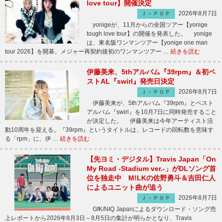
love tour】開催決定
2026年8月7日
Ｊ－ＰＯＰ
yonigeが、11月からの全国ツアー【yonige
tough love tour】の開催を発表した。 yonige
は、東名阪ワンマンツアー【yonige one man
tour 2026】を開幕。メジャー再契約後初のワンマンツアー …
続きを読む
伊藤美来、5thアルバム『39rpm』＆初ベ
ストAL『swirl』発売日決定
2026年8月7日
Ｊ－ＰＯＰ
伊藤美来が、5thアルバム『39rpm』とベスト
アルバム『swirl』を10月7日に同時発売すること
が決定した。 伊藤美来は今年アーティスト活
動10周年を迎える。『39rpm』というタイトルは、レコードの回転数を意味す
る「rpm」に、伊 …
続きを読む
【先ヨミ・デジタル】Travis Japan「On
My Road -Stadium ver.-」がDLソング首
位を独走中 M!LKの佐野勇斗＆吉田仁人
によるユニット曲が追う
2026年8月7日
Ｊ－ＰＯＰ
GfK/NIQ Japanによるダウンロード・ソング売
上レポートから2026年8月3日～8月5日の集計が明らかとなり、Travis