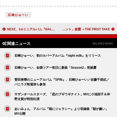
石崎ひゅーい
NEXZ、1stミニアルバム『NALLINA』アーティスト写真＆パッケージ内容を公開
マルシィ、メンバー全員でラブバラード「プレゼント」披露 ＜THE FIRST TAKE＞
関連ニュース
RELATED NEWS
石崎ひゅーい、初のカバーアルバム『night milk』をリリース
石崎ひゅーい、全国ツアー初日に新曲「Season2」初披露
菅田将暉のニューアルバム『SPIN』、石崎ひゅーい／佐藤千亜妃／
バニラズ牧達弥ら参加
サザンオールスターズ、「恋のブギウギナイト」MVに小池栄子＆仲
野太賀が特別出演
あいみょん、アルバム『猫にジェラシー』より収録曲「朝が嫌い」
MV公開