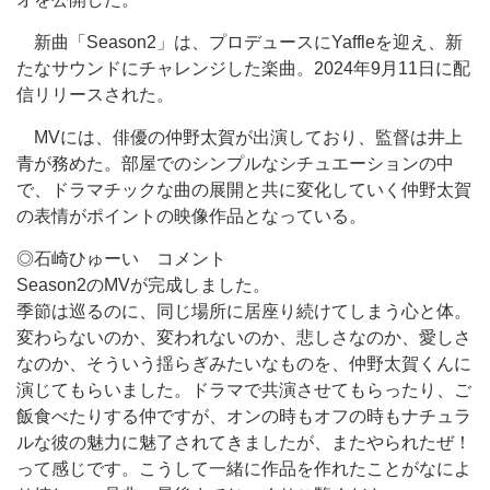
新曲「Season2」は、プロデュースにYaffleを迎え、新
たなサウンドにチャレンジした楽曲。2024年9月11日に配
信リリースされた。
MVには、俳優の仲野太賀が出演しており、監督は井上
青が務めた。部屋でのシンプルなシチュエーションの中
で、ドラマチックな曲の展開と共に変化していく仲野太賀
の表情がポイントの映像作品となっている。
◎石崎ひゅーい コメント
Season2のMVが完成しました。
季節は巡るのに、同じ場所に居座り続けてしまう心と体。
変わらないのか、変われないのか、悲しさなのか、愛しさ
なのか、そういう揺らぎみたいなものを、仲野太賀くんに
演じてもらいました。ドラマで共演させてもらったり、ご
飯食べたりする仲ですが、オンの時もオフの時もナチュラ
ルな彼の魅力に魅了されてきましたが、またやられたぜ！
って感じです。こうして一緒に作品を作れたことがなによ