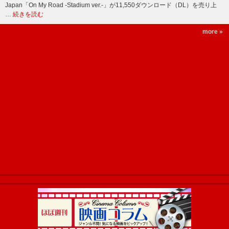
Japan「On My Road -Stadium ver.-」が11,550ダウンロード（DL）を売り上
…
続きを読む
more »