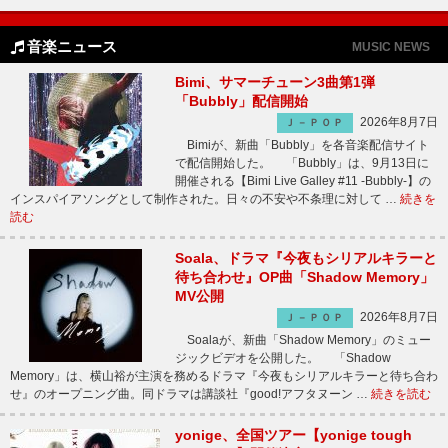
音楽ニュース
MUSIC NEWS
Bimi、サマーチューン3曲第1弾
「Bubbly」配信開始
2026年8月7日
Ｊ－ＰＯＰ
Bimiが、新曲「Bubbly」を各音楽配信サイト
で配信開始した。 「Bubbly」は、9月13日に
開催される【Bimi Live Galley #11 -Bubbly-】の
インスパイアソングとして制作された。日々の不安や不条理に対して …
続きを
読む
Soala、ドラマ『今夜もシリアルキラーと
待ち合わせ』OP曲「Shadow Memory」
MV公開
2026年8月7日
Ｊ－ＰＯＰ
Soalaが、新曲「Shadow Memory」のミュー
ジックビデオを公開した。 「Shadow
Memory」は、横山裕が主演を務めるドラマ『今夜もシリアルキラーと待ち合わ
せ』のオープニング曲。同ドラマは講談社『good!アフタヌーン …
続きを読む
yonige、全国ツアー【yonige tough