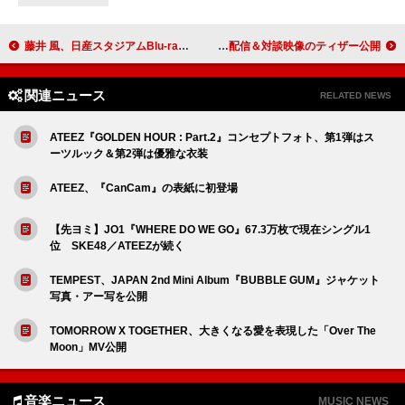
藤井 風、日産スタジアムBlu-ray＆CDの詳細発表 映像＆音源どちらも先行配信へ
秦 基博×草野マサムネ（スピッツ）、コラボ曲「ringo」先行配信＆対談映像のティザー公開
関連ニュース
RELATED NEWS
ATEEZ『GOLDEN HOUR : Part.2』コンセプトフォト、第1弾はス
ーツルック＆第2弾は優雅な衣装
ATEEZ、『CanCam』の表紙に初登場
【先ヨミ】JO1『WHERE DO WE GO』67.3万枚で現在シングル1
位 SKE48／ATEEZが続く
TEMPEST、JAPAN 2nd Mini Album『BUBBLE GUM』ジャケット
写真・アー写を公開
TOMORROW X TOGETHER、大きくなる愛を表現した「Over The
Moon」MV公開
音楽ニュース
MUSIC NEWS