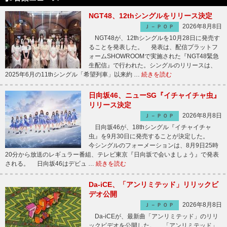
NGT48、12thシングルをリリース決定
2026年8月8日
Ｊ－ＰＯＰ
NGT48が、12thシングルを10月28日に発売す
ることを発表した。 発表は、配信プラットフ
ォームSHOWROOMで実施された『NGT48緊急
生配信』で行われた。シングルのリリースは、
2025年6月の11thシングル「希望列車」以来約 …
続きを読む
日向坂46、ニューSG『イチャイチャ虫』
リリース決定
2026年8月8日
Ｊ－ＰＯＰ
日向坂46が、18thシングル『イチャイチャ
虫』を9月30日に発売することが決定した。
今シングルのフォーメーションは、8月9日25時
20分から放送のレギュラー番組、テレビ東京『日向坂で会いましょう』で発表
される。 日向坂46はデビュ …
続きを読む
Da-iCE、「アンリミテッド」リリックビ
デオ公開
2026年8月8日
Ｊ－ＰＯＰ
Da-iCEが、最新曲「アンリミテッド」のリリ
ックビデオを公開した。 「アンリミテッド」