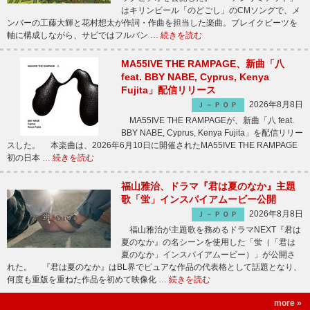
はキリンビール「のどごし」のCMソングで、メ
ンバーの工藤大輝と花村想太が作詞・作曲を担当した楽曲。ブレイクビーツを
軸に構成しながら、サビではフルバン …
続きを読む
MA55IVE THE RAMPAGE、新曲「八
feat. BBY NABE, Cyprus, Kenya
Fujita」配信リリース
2026年8月8日
Ｊ－ＰＯＰ
MA55IVE THE RAMPAGEが、新曲「八 feat.
BBY NABE, Cyprus, Kenya Fujita」を配信リリー
スした。 本楽曲は、2026年6月10日に開催されたMA55IVE THE RAMPAGE
初の日本 …
続きを読む
福山雅治、ドラマ『君は夏のなか』主題
歌「蛍」インスパイアムービー公開
2026年8月8日
Ｊ－ＰＯＰ
福山雅治が主題歌を務めるドラマNEXT『君は
夏のなか』の名シーンを使用した「蛍（「君は
夏のなか」インスパイアムービー）」が公開さ
れた。 『君は夏のなか』はBL界でピュアな作品の代表格として話題となり、
何度も重版を重ねた作品を初めて映像化 …
続きを読む
more »