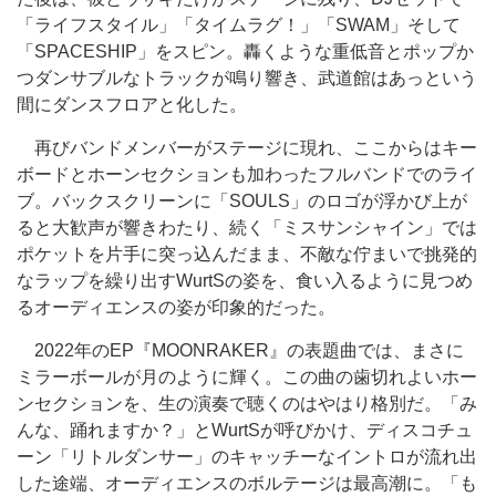
「ライフスタイル」「タイムラグ！」「SWAM」そして
「SPACESHIP」をスピン。轟くような重低音とポップか
つダンサブルなトラックが鳴り響き、武道館はあっという
間にダンスフロアと化した。
再びバンドメンバーがステージに現れ、ここからはキー
ボードとホーンセクションも加わったフルバンドでのライ
ブ。バックスクリーンに「SOULS」のロゴが浮かび上が
ると大歓声が響きわたり、続く「ミスサンシャイン」では
ポケットを片手に突っ込んだまま、不敵な佇まいで挑発的
なラップを繰り出すWurtSの姿を、食い入るように見つめ
るオーディエンスの姿が印象的だった。
2022年のEP『MOONRAKER』の表題曲では、まさに
ミラーボールが月のように輝く。この曲の歯切れよいホー
ンセクションを、生の演奏で聴くのはやはり格別だ。「み
んな、踊れますか？」とWurtSが呼びかけ、ディスコチュ
ーン「リトルダンサー」のキャッチーなイントロが流れ出
した途端、オーディエンスのボルテージは最高潮に。「も