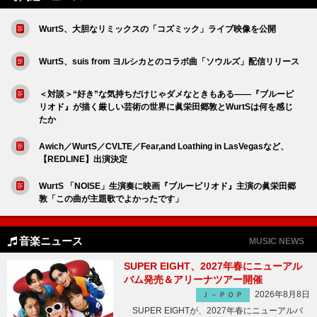
WurtS、大胆なリミックスの「コズミック」ライブ映像を公開
WurtS、suis from ヨルシカとのコラボ曲「ソウルズ」配信リリース
＜対談＞“好き”な気持ちだけじゃダメなときもある――『ブルーピ
リオド』が描く厳しい芸術の世界に眞栄田郷敦とWurtSは何を感じ
たか
Awich／WurtS／CVLTE／Fear,and Loathing in LasVegasなど、
【REDLINE】出演決定
WurtS 「NOISE」生演奏に映画『ブルーピリオド』主演の眞栄田郷
敦「この曲が主題歌でよかったです」
音楽ニュース
MUSIC NEWS
SUPER EIGHT、2027年春にニューアル
バム発売＆アリーナツアー開催
2026年8月8日
Ｊ－ＰＯＰ
SUPER EIGHTが、2027年春にニューアルバ