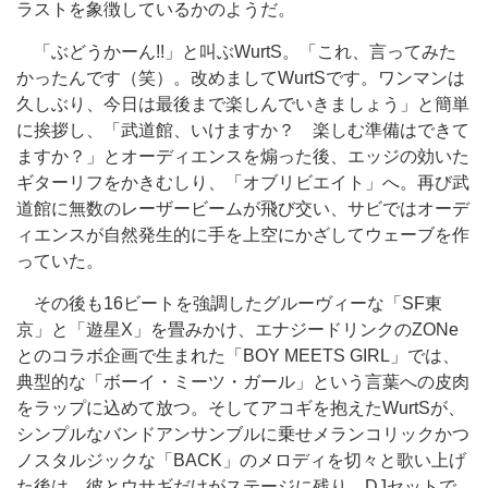
ラストを象徴しているかのようだ。
「ぶどうかーん!!」と叫ぶWurtS。「これ、言ってみた
かったんです（笑）。改めましてWurtSです。ワンマンは
久しぶり、今日は最後まで楽しんでいきましょう」と簡単
に挨拶し、「武道館、いけますか？ 楽しむ準備はできて
ますか？」とオーディエンスを煽った後、エッジの効いた
ギターリフをかきむしり、「オブリビエイト」へ。再び武
道館に無数のレーザービームが飛び交い、サビではオーデ
ィエンスが自然発生的に手を上空にかざしてウェーブを作
っていた。
その後も16ビートを強調したグルーヴィーな「SF東
京」と「遊星X」を畳みかけ、エナジードリンクのZONe
とのコラボ企画で生まれた「BOY MEETS GIRL」では、
典型的な「ボーイ・ミーツ・ガール」という言葉への皮肉
をラップに込めて放つ。そしてアコギを抱えたWurtSが、
シンプルなバンドアンサンブルに乗せメランコリックかつ
ノスタルジックな「BACK」のメロディを切々と歌い上げ
た後は、彼とウサギだけがステージに残り、DJセットで