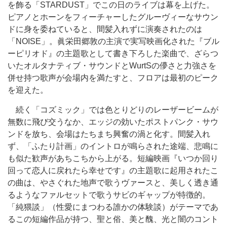
を飾る「STARDUST」でこの日のライブは幕を上げた。
ピアノとホーンをフィーチャーしたグルーヴィーなサウン
ドに身を委ねていると、間髪入れずに演奏されたのは
「NOISE」。眞栄田郷敦の主演で実写映画化された『ブル
ーピリオド』の主題歌として書き下ろした楽曲で、ざらつ
いたオルタナティブ・サウンドとWurtSの儚さと力強さを
併せ持つ歌声が会場内を満たすと、フロアは最初のピーク
を迎えた。
続く「コズミック」では色とりどりのレーザービームが
無数に飛び交うなか、エッジの効いたポストパンク・サウ
ンドを放ち、会場はたちまち興奮の渦と化す。間髪入れ
ず、「ふたり計画」のイントロが鳴らされた途端、悲鳴に
も似た歓声があちこちから上がる。短編映画『いつか回り
回って恋人に戻れたら幸せです』の主題歌に起用されたこ
の曲は、やさぐれた地声で歌うヴァースと、美しく透き通
るようなファルセットで歌うサビのギャップが特徴的。
「純猥談」（性愛にまつわる誰かの体験談）がテーマであ
るこの短編作品が持つ、聖と俗、美と醜、光と闇のコント