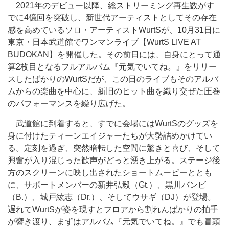
2021年のデビュー以降、総ストリーミング再生数がす
でに4億回を突破し、新世代アーティストとしてその存在
感を高めているソロ・アーティストWurtSが、10月31日に
東京・日本武道館でワンマンライブ【WurtS LIVE AT
BUDOKAN】を開催した。その前日には、自身にとって通
算2枚目となるフルアルバム『元気でいてね。』をリリー
スしたばかりのWurtSだが、この日のライブもそのアルバ
ムからの楽曲を中心に、新旧のヒット曲を織り交ぜた圧巻
のパフォーマンスを繰り広げた。
武道館に到着すると、すでに会場にはWurtSのグッズを
身に付けたティーンエイジャーたちが大勢詰めかけてい
る。定刻を過ぎ、突然暗転した空間に驚きと喜び、そして
興奮が入り混じった歓声がどっと湧き上がる。ステージ後
方のスクリーンに映し出されたショートムービーととも
に、サポートメンバーの新井弘毅（Gt.）、黒川バンビ
（B.）、城戸紘志（Dr.）、そしてウサギ（DJ）が登場。
遅れてWurtSが姿を現すとフロアから割れんばかりの拍手
が響き渡り、まずはアルバム『元気でいてね。』でも冒頭