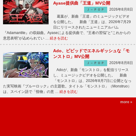
Ayase提供曲「王道」MV公開
2026年8月8日
Ｊ－ＰＯＰ
葛葉が、新曲「王道」のミュージックビデオ
を公開した。 新曲「王道」は、2026年7月29
日にリリースされたニューミニアルバム
『Adamantite』の収録曲。Ayaseによる提供曲で、“王者の苦悩”と“これからの
意思表明”が込められてい …
続きを読む
Ado、ビビッドでエネルギッシュな「モ
ンストロ」MV公開
2026年8月8日
Ｊ－ＰＯＰ
Adoが、新曲「モンストロ」を配信リリース
し、ミュージックビデオを公開した。 新曲
「モンストロ」は、2026年8月7日に公開となっ
た実写映画『ブルーロック』の主題歌。タイトル「モンストロ」（Monstruo）
は、スペイン語で「怪物」の意 …
続きを読む
more »