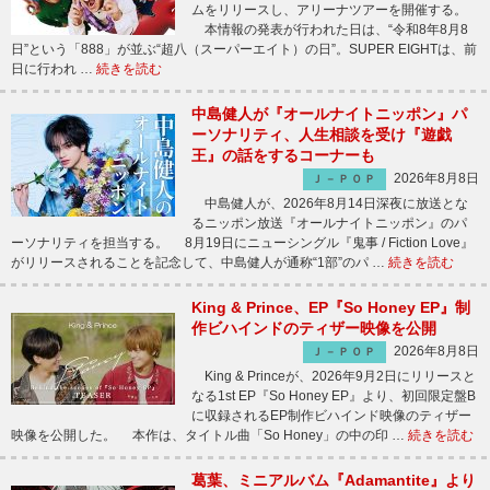
ムをリリースし、アリーナツアーを開催する。
本情報の発表が行われた日は、“令和8年8月8
日”という「888」が並ぶ“超八（スーパーエイト）の日”。SUPER EIGHTは、前
日に行われ …
続きを読む
中島健人が『オールナイトニッポン』パ
ーソナリティ、人生相談を受け『遊戯
王』の話をするコーナーも
2026年8月8日
Ｊ－ＰＯＰ
中島健人が、2026年8月14日深夜に放送とな
るニッポン放送『オールナイトニッポン』のパ
ーソナリティを担当する。 8月19日にニューシングル『鬼事 / Fiction Love』
がリリースされることを記念して、中島健人が通称“1部”のパ …
続きを読む
King & Prince、EP『So Honey EP』制
作ビハインドのティザー映像を公開
2026年8月8日
Ｊ－ＰＯＰ
King & Princeが、2026年9月2日にリリースと
なる1st EP『So Honey EP』より、初回限定盤B
に収録されるEP制作ビハインド映像のティザー
映像を公開した。 本作は、タイトル曲「So Honey」の中の印 …
続きを読む
葛葉、ミニアルバム『Adamantite』より