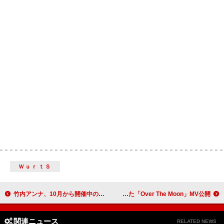
ＷｕｒｔＳ
竹内アンナ、10月から開催中の全国ツアーで披露している新曲「デコレーション」配信決定
TOMORROW X TOGETHER、大きくなる愛を表現した「Over The Moon」MV公開
関連ニュース
RELATED NEWS