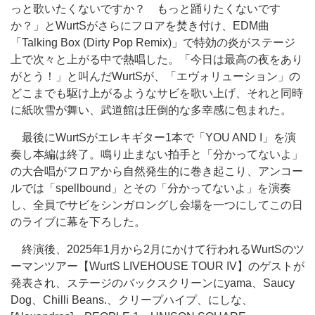
っと歌いたくないですか？ もっと踊りたくないです
か？」とWurtSがさらにフロアを焚き付け、EDM曲
「Talking Box (Dirty Pop Remix)」で特効の炎がステージ
上で次々と上がる中で熱唱した。「今日は最高の夜をあり
がとう！」と叫んだWurtSが、「エヴォリューション」の
どこまでも駆け上がるようなサビを歌い上げ、それと同時
に紙吹雪が舞い、武道館は圧倒的な多幸感に包まれた。
最後にWurtSがエレキギター1本で「YOU AND I」を演
奏し本編は終了。鳴り止まない拍手と「分かってないよ」
の大合唱がフロアから自然発生的に巻き起こり、アンコー
ルでは「spellbound」とその「分かってないよ」を演奏
し、全員でサビをシンガロングし会場を一つにしてこの日
のライブに幕を下ろした。
終演後、2025年1月から2月にかけて行われるWurtSのツ
ーマンツアー【WurtS LIVEHOUSE TOUR IV】のゲストが
発表され、ステージのバックスクリーンにyama、Saucy
Dog、Chilli Beans.、クリープハイプ、にしな、