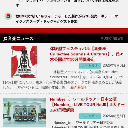
ーパーボウル】ハーフタイム・ショー論争について冷静な意見を示
す
故DMXの“祈り”をフィーチャーした新作が12/13発売 キラー・マ
イク／スヌープ・ドッグらがゲスト参加
音楽ニュース
MUSIC NEWS
体験型フェスティバル【集楽座
Collective Sounds & Cultures】、代々
木公園にて10月開催決定
2026年8月6日
Ｊ－ＰＯＰ
体験型フェスティバル【集楽座 Collective
Sounds & Cultures】が、2026年10月24日、25
日の2日間にわたり、東京・代々木公園 野外ステージで開催されることが決定
した。 本イベントは、職業や年齢、性 …
続きを読む
Number_i、ワールドツアー日本公演
【Number_i LIVE TOUR No.III】5大ドー
ムの日程解禁
2026年8月6日
Ｊ－ＰＯＰ
Number_iが、ワールドツアー日本公演
【Number_i LIVE TOUR No.III】の公演日程を発