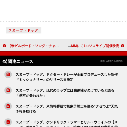
スヌープ・ドッグ
【米ビルボード・ソング・チャート】シャブージー通算16週目の首位、タイラー・ザ・クリエイターTOP10に2曲送り込む
ホロライブの白上フブキ、ぴあアリーナMMにて1stソロライブ開催決定
関連ニュース
RELATED NEWS
スヌープ・ドッグ、ドクター・ドレーが全面プロデュースした新作
『ミッショナリー』のリリース日決定
スヌープ・ドッグ、現代のラップには独創性が欠けていると語る
「基本が失われた」
スヌープ・ドッグ、米情報番組で気象予報士を務め“クセつよ”天気
予報を届ける
スヌープ・ドッグ、ケンドリック・ラマーとリル・ウェインの【ス