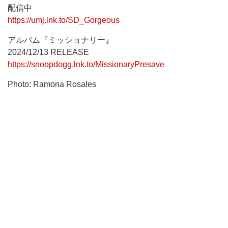
配信中
https://umj.lnk.to/SD_Gorgeous
アルバム『ミッショナリー』
2024/12/13 RELEASE
https://snoopdogg.lnk.to/MissionaryPresave
Photo: Ramona Rosales