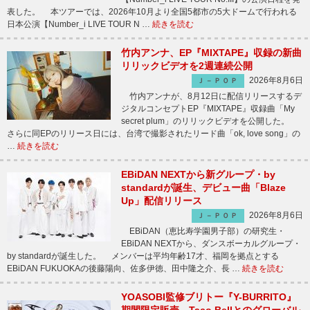
表した。 本ツアーでは、2026年10月より全国5都市の5大ドームで行われる
日本公演【Number_i LIVE TOUR N …
続きを読む
竹内アンナ、EP『MIXTAPE』収録の新曲
リリックビデオを2週連続公開
2026年8月6日
Ｊ－ＰＯＰ
竹内アンナが、8月12日に配信リリースするデ
ジタルコンセプトEP『MIXTAPE』収録曲「My
secret plum」のリリックビデオを公開した。
さらに同EPのリリース日には、台湾で撮影されたリード曲「ok, love song」の
…
続きを読む
EBiDAN NEXTから新グループ・by
standardが誕生、デビュー曲「Blaze
Up」配信リリース
2026年8月6日
Ｊ－ＰＯＰ
EBiDAN（恵比寿学園男子部）の研究生・
EBiDAN NEXTから、ダンスボーカルグループ・
by standardが誕生した。 メンバーは平均年齢17才、福岡を拠点とする
EBiDAN FUKUOKAの後藤陽向、佐多伊徳、田中隆之介、長 …
続きを読む
YOASOBI監修ブリトー『Y-BURRITO』