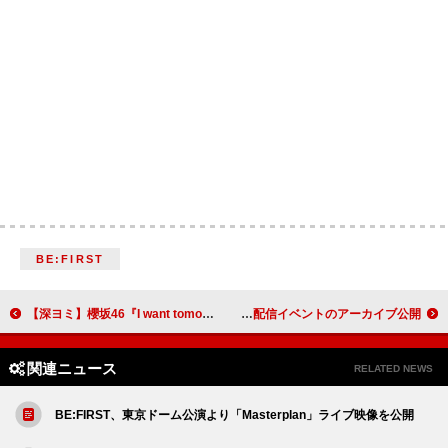
BE:FIRST
【深ヨミ】櫻坂46『I want tomorrow to come』の販売動向を過去作と比較調査
Travis Japan、デビュー2周年記念生配信イベントのアーカイブ公開
関連ニュース
RELATED NEWS
BE:FIRST、東京ドーム公演より「Masterplan」ライブ映像を公開