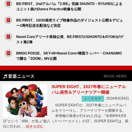
BE:FIRST、2ndアルバム『2:BE』収録 SHUNTO・RYUHEIによる
ユニット曲のDance Practice映像を公開
BE:FIRST、10/30発売ライブ映像作品のダイジェスト公開＆デビュ
ー3周年記念生配信など決定
Novel Coreアリーナ単独公演、BE:FIRSTのSHUNTO＆RYOKIがゲ
スト第2弾
BMSG POSSE、SKY-HI×Novel Core×韓国ラッパー・CHANGMO
で贈る「ZOOM」MV公開
音楽ニュース
MUSIC NEWS
SUPER EIGHT、2027年春にニューアル
バム発売＆アリーナツアー開催
2026年8月8日
Ｊ－ＰＯＰ
SUPER EIGHTが、2027年春にニューアルバ
ムをリリースし、アリーナツアーを開催する。
本情報の発表が行われた日は、“令和8年8月8
日”という「888」が並ぶ“超八（スーパーエイト）の日”。SUPER EIGHTは、前
日に行われ …
続きを読む