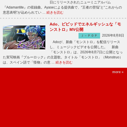
日にリリースされたニューミニアルバム
『Adamantite』の収録曲。Ayaseによる提供曲で、“王者の苦悩”と“これからの
意思表明”が込められてい …
続きを読む
Ado、ビビッドでエネルギッシュな「モ
ンストロ」MV公開
2026年8月8日
Ｊ－ＰＯＰ
Adoが、新曲「モンストロ」を配信リリース
し、ミュージックビデオを公開した。 新曲
「モンストロ」は、2026年8月7日に公開となっ
た実写映画『ブルーロック』の主題歌。タイトル「モンストロ」（Monstruo）
は、スペイン語で「怪物」の意 …
続きを読む
more »