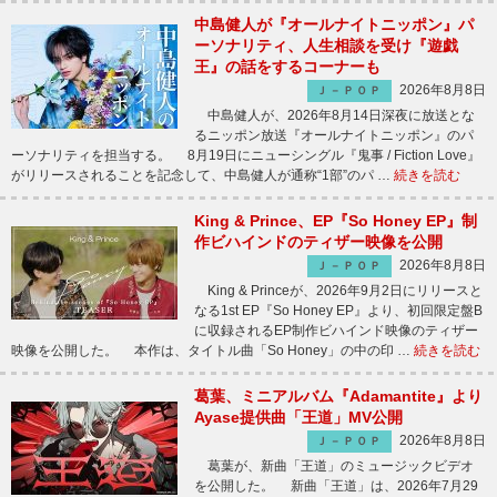
中島健人が『オールナイトニッポン』パ
ーソナリティ、人生相談を受け『遊戯
王』の話をするコーナーも
2026年8月8日
Ｊ－ＰＯＰ
中島健人が、2026年8月14日深夜に放送とな
るニッポン放送『オールナイトニッポン』のパ
ーソナリティを担当する。 8月19日にニューシングル『鬼事 / Fiction Love』
がリリースされることを記念して、中島健人が通称“1部”のパ …
続きを読む
King & Prince、EP『So Honey EP』制
作ビハインドのティザー映像を公開
2026年8月8日
Ｊ－ＰＯＰ
King & Princeが、2026年9月2日にリリースと
なる1st EP『So Honey EP』より、初回限定盤B
に収録されるEP制作ビハインド映像のティザー
映像を公開した。 本作は、タイトル曲「So Honey」の中の印 …
続きを読む
葛葉、ミニアルバム『Adamantite』より
Ayase提供曲「王道」MV公開
2026年8月8日
Ｊ－ＰＯＰ
葛葉が、新曲「王道」のミュージックビデオ
を公開した。 新曲「王道」は、2026年7月29