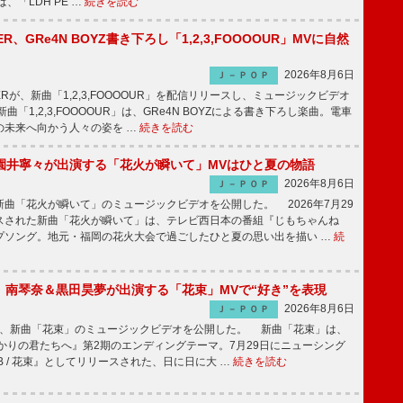
、「LDH PE …
続きを読む
PPER、GRe4N BOYZ書き下ろし「1,2,3,FOOOOUR」MVに自然
2026年8月6日
Ｊ－ＰＯＰ
PPERが、新曲「1,2,3,FOOOOUR」を配信リリースし、ミュージックビデオ
「1,2,3,FOOOOUR」は、GRe4N BOYZによる書き下ろし楽曲。電車
の未来へ向かう人々の姿を …
続きを読む
園井寧々が出演する「花火が瞬いて」MVはひと夏の物語
2026年8月6日
Ｊ－ＰＯＰ
曲「花火が瞬いて」のミュージックビデオを公開した。 2026年7月29
スされた新曲「花火が瞬いて」は、テレビ西日本の番組『じもちゃんね
プソング。地元・福岡の花火大会で過ごしたひと夏の思い出を描い …
続
ake、南琴奈＆黒田昊夢が出演する「花束」MVで“好き”を表現
2026年8月6日
Ｊ－ＰＯＰ
keが、新曲「花束」のミュージックビデオを公開した。 新曲「花束」は、
かりの君たちへ』第2期のエンディングテーマ。7月29日にニューシング
LB / 花束』としてリリースされた、日に日に大 …
続きを読む