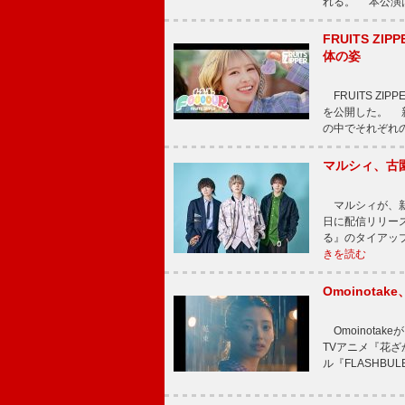
れる。 本公演は
FRUITS ZI
体の姿
FRUITS ZI
を公開した。 新曲
の中でそれぞれ
マルシィ、古
マルシィが、新
日に配信リリー
る』のタイアッ
きを読む
Omoinot
Omoinota
TVアニメ『花ざ
ル『FLASHBU