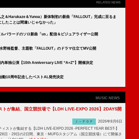
RELATED NEWS
之＆Harukaze＆Yunoa）新体制初の新曲「FALLOUT」完成に至るま
にしたことは間違いじゃなかった」
、ミドルバラードのソロ新曲「us」配信＆ビジュアライザー公開
』水野格監督、主題歌「FALLOUT」のドラマ仕立てMV公開
国内単独公演【10th Anniversary LIVE “A=Z”】開催決定
ジェクト始動10周年記念したベストAL発売決定
MUSIC NEWS
トが集結、国立競技場で【LDH LIVE-EXPO 2026】2DAYS開
2026年8月6日
Ｊ－ＰＯＰ
トが集結する【LDH LIVE-EXPO 2026 -PERFECT YEAR BEST-】
1月28日・29日の2日間、東京・MUFGスタジアム（国立競技場）にて開催さ