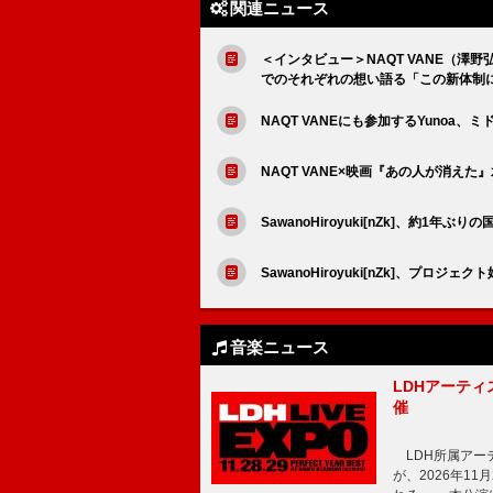
関連ニュース
＜インタビュー＞NAQT VANE（澤野弘
でのそれぞれの想い語る「この新体制
NAQT VANEにも参加するYunoa
NAQT VANE×映画『あの人が消えた
SawanoHiroyuki[nZk]、約1年ぶりの
SawanoHiroyuki[nZk]、プロ
音楽ニュース
LDHアーティス
催
LDH所属アーティス
が、2026年1