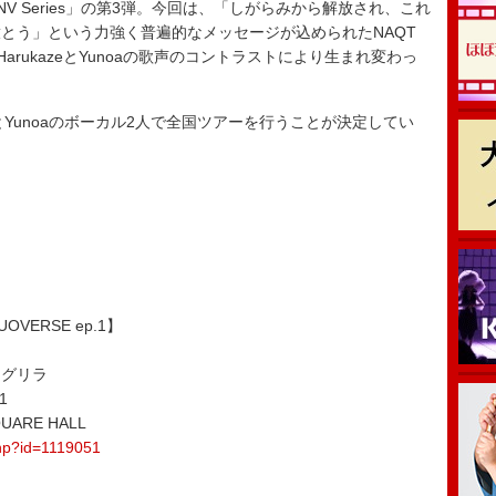
NV Series」の第3弾。今回は、「しがらみから解放され、これ
とう」という力強く普遍的なメッセージが込められたNAQT
が、HarukazeとYunoaの歌声のコントラストにより生まれ変わっ
zeとYunoaのボーカル2人で全国ツアーを行うことが決定してい
 DUOVERSE ep.1】
ングリラ
1
ARE HALL
php?id=1119051