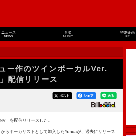
ニュース
音楽
特別企画
NEWS
MUSIC
PR
ビュー作のツインボーカルVer.
 NV」配信リリース
ポスト
シェア
送る
e – NV」を配信リリースした。
今年5月からボーカリストとして加入したYunoaが、過去にリリース