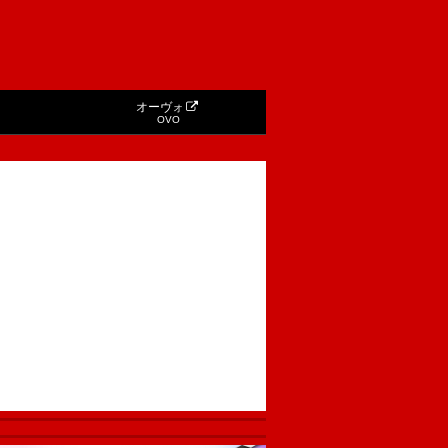
オーヴォ
OVO