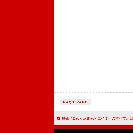
NAQT VANE
映画『Back to Black エイミーのすべて』日本公開を記念して、サントラ収録3曲