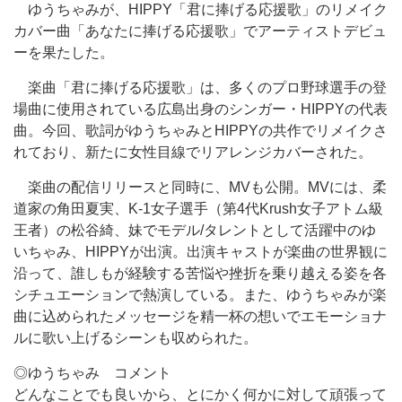
ゆうちゃみが、HIPPY「君に捧げる応援歌」のリメイク
カバー曲「あなたに捧げる応援歌」でアーティストデビュ
ーを果たした。
楽曲「君に捧げる応援歌」は、多くのプロ野球選手の登
場曲に使用されている広島出身のシンガー・HIPPYの代表
曲。今回、歌詞がゆうちゃみとHIPPYの共作でリメイクさ
れており、新たに女性目線でリアレンジカバーされた。
楽曲の配信リリースと同時に、MVも公開。MVには、柔
道家の角田夏実、K-1女子選手（第4代Krush女子アトム級
王者）の松谷綺、妹でモデル/タレントとして活躍中のゆ
いちゃみ、HIPPYが出演。出演キャストが楽曲の世界観に
沿って、誰しもが経験する苦悩や挫折を乗り越える姿を各
シチュエーションで熱演している。また、ゆうちゃみが楽
曲に込められたメッセージを精一杯の想いでエモーショナ
ルに歌い上げるシーンも収められた。
◎ゆうちゃみ コメント
どんなことでも良いから、とにかく何かに対して頑張って