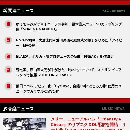
関連ニュース
RELATED NEWS
ゆうちゃみがゲストコーラス参加、藤木直人ニューSGカップリング
曲「SORENA NAOHITO」
Novelbright、大倉士門＆池田美優の結婚式の様子を収めた「アイビ
ー」MV公開
ELAIZA、ポルカ・雫プロデュースの新曲「FREAK」配信決定
森七菜、森山直太朗が手がけた「bye-bye myself」ストリングスア
レンジで披露 ＜THE FIRST TAKE＞
藤田ニコル デビュー曲「Bye Bye」自撮り棒“にこるん棒”使用のユ
ニークでカラフルなMV公開
音楽ニュース
MUSIC NEWS
メリー、ニューアルバム『Urbanstyle
Circus』のサブスク＆DL配信を開始 リ