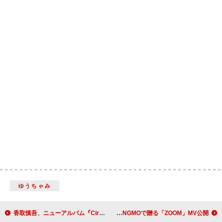
ゆうちゃみ
香取慎吾、ニューアルバム『Circus Funk』11月リリース 全収録曲を披露するフェス開催へ
BMSG POSSE、SKY-HI×Novel Core×韓国ラッパー・CHANGMOで贈る「ZOOM」MV公開