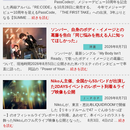
PassCodeが、メジャーデビュー10周年を記念
した再録アルバム『RE:CODE』を10月28日に発売する。 今年でメジャーデ
ビュー10周年を迎えるPassCode。『THE FIRST TAKE』への出演、3年ぶりと
なる【SUMME …
続きを読む
ソンバー、自身のボディ・イメージとの
葛藤を告白「同じ悩みを抱える人に知っ
てほしかった」
2026年8月7日
洋楽
ソンバーが、最新シングル「My Body Isn’t
Ready」で歌ったボディ・イメージとの葛藤に
ついて、現地時間2026年8月5日に公開された米バラエティのインタビューで率
直に語った。 同誌の『Power of Youn …
続きを読む
Nikoん主催、全国から53バンドが出演し
た2DAYSイベントのレポート到着＆ライ
ブ映像も公開
2026年8月7日
Ｊ－ＰＯＰ
Nikoんが、東京・恵比寿LIQUIDROOMで開催
した【リキッドルームで47 ～ぐんゆうかっぽ
～】のオフィシャルライブレポートが到着。あわせて、本イベントのラストを
飾ったNikoんのフル尺ライブ映像も公開となった。 8月3日、4日の2 …
続き
を読む