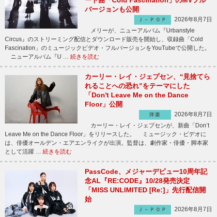
ード曲「Cold Fascination」のMVフル
バージョンも公開
2026年8月7日
Ｊ－ＰＯＰ
メリーが、ニューアルバム『Urbanstyle
Circus』のストリーミング配信とダウンロード販売を開始し、収録曲「Cold
Fascination」のミュージックビデオ・フルバージョンをYouTubeで公開した。
ニューアルバム『U …
続きを読む
カーリー・レイ・ジェプセン、“見捨てら
れることへの恐れ”をテーマにした
「Don't Leave Me on the Dance
Floor」公開
2026年8月7日
洋楽
カーリー・レイ・ジェプセンが、新曲「Don’t
Leave Me on the Dance Floor」をリリースした。 ミュージック・ビデオに
は、俳優オールデン・エアエンライクが出演。監督は、劇作家・俳優・脚本家
として活躍 …
続きを読む
PassCode、メジャーデビュー10周年記
念AL『RE:CODE』10/28発売決定
「MISS UNLIMITED [Re:]」先行配信開
始
2026年8月7日
Ｊ－ＰＯＰ