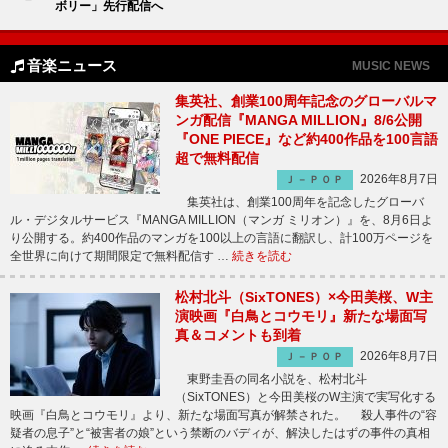
ボリー」先行配信へ
音楽ニュース
MUSIC NEWS
集英社、創業100周年記念のグローバルマ
ンガ配信『MANGA MILLION』8/6公開
『ONE PIECE』など約400作品を100言語
超で無料配信
2026年8月7日
Ｊ－ＰＯＰ
集英社は、創業100周年を記念したグローバ
ル・デジタルサービス『MANGA MILLION（マンガ ミリオン）』を、8月6日よ
り公開する。約400作品のマンガを100以上の言語に翻訳し、計100万ページを
全世界に向けて期間限定で無料配信す …
続きを読む
松村北斗（SixTONES）×今田美桜、W主
演映画『白鳥とコウモリ』新たな場面写
真＆コメントも到着
2026年8月7日
Ｊ－ＰＯＰ
東野圭吾の同名小説を、松村北斗
（SixTONES）と今田美桜のW主演で実写化する
映画『白鳥とコウモリ』より、新たな場面写真が解禁された。 殺人事件の“容
疑者の息子”と“被害者の娘”という禁断のバディが、解決したはずの事件の真相