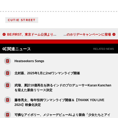
CUTIE STREET
BE:FIRST、東京ドーム公演より「Masterplan」ライブ映像を公開
SEVENTEENのJEONGHAN、ポール・スミスのホリデーキャンペーンに登場
関連ニュース
RELATED NEWS
Heatseekers Songs
北村蕗、2025年1月に2ndワンマンライブ開催
武瑠、累計10億再生を誇るインドのプロデューサーKaran Kanchan
を迎えた新曲リリース決定
藤巻亮太、毎年恒例ワンマンライブ開催＆【THANK YOU LIVE
2024】映像化決定
可憐なアイボリー、メジャーデビューALより新曲「少女たちとアイ