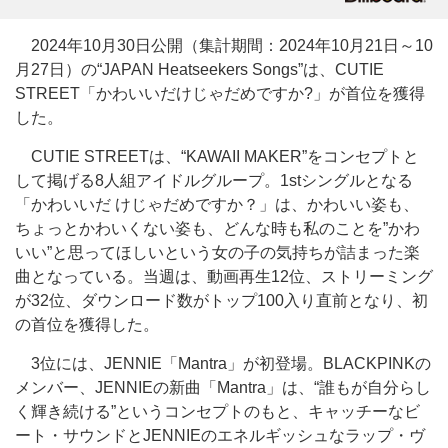
2024年10月30日公開（集計期間：2024年10月21日～10
月27日）の“JAPAN Heatseekers Songs”は、CUTIE
STREET「かわいいだけじゃだめですか?」が首位を獲得
した。
CUTIE STREETは、“KAWAII MAKER”をコンセプトと
して掲げる8人組アイドルグループ。1stシングルとなる
「かわいいだ けじゃだめですか？」は、かわいい姿も、
ちょっとかわいくない姿も、どんな時も私のことを”かわ
いい”と思ってほしいという女の子の気持ちが詰まった楽
曲となっている。当週は、動画再生12位、ストリーミング
が32位、ダウンロード数がトップ100入り直前となり、初
の首位を獲得した。
3位には、JENNIE「Mantra」が初登場。BLACKPINKの
メンバー、JENNIEの新曲「Mantra」は、“誰もが自分らし
く輝き続ける”というコンセプトのもと、キャッチーなビ
ート・サウンドとJENNIEのエネルギッシュなラップ・ヴ