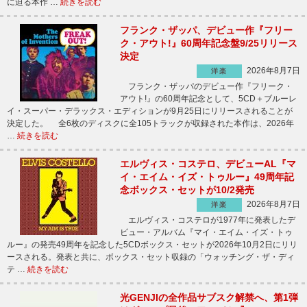
に迫る本作 …
続きを読む
フランク・ザッパ、デビュー作『フリー
ク・アウト!』60周年記念盤9/25リリース
決定
2026年8月7日
洋楽
フランク・ザッパのデビュー作『フリーク・
アウト!』の60周年記念として、5CD＋ブルーレ
イ・スーパー・デラックス・エディションが9月25日にリリースされることが
決定した。 全6枚のディスクに全105トラックが収録された本作は、2026年
…
続きを読む
エルヴィス・コステロ、デビューAL『マ
イ・エイム・イズ・トゥルー』49周年記
念ボックス・セットが10/2発売
2026年8月7日
洋楽
エルヴィス・コステロが1977年に発表したデ
ビュー・アルバム『マイ・エイム・イズ・トゥ
ルー』の発売49周年を記念した5CDボックス・セットが2026年10月2日にリリ
ースされる。発表と共に、ボックス・セット収録の「ウォッチング・ザ・ディ
テ …
続きを読む
光GENJIの全作品サブスク解禁へ、第1弾