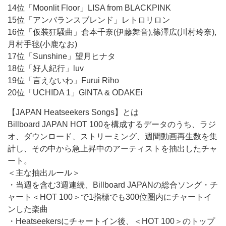
14位「Moonlit Floor」LISA from BLACKPINK
15位「アンバランスブレンド」レトロリロン
16位「仮装狂騒曲」倉本千奈(伊藤舞音),篠澤広(川村玲奈),
月村手毬(小鹿なお)
17位「Sunshine」望月ヒナタ
18位「好人紀行」luv
19位「言えないわ」Furui Riho
20位「UCHIDA 1」GINTA & ODAKEi
【JAPAN Heatseekers Songs】とは
Billboard JAPAN HOT 100を構成するデータのうち、ラジ
オ、ダウンロード、ストリーミング、週間動画再生数を集
計し、その中から急上昇中のアーティストを抽出したチャ
ート。
＜主な抽出ルール＞
・当週を含む3週連続、Billboard JAPANの総合ソング・チ
ャート＜HOT 100＞で1指標でも300位圏内にチャートイ
ンした楽曲
・Heatseekersにチャートイン後、＜HOT 100＞のトップ