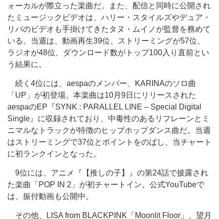
ォーカルが際立った楽曲だ。また、配信と同時に公開され
たミュージックビデオは、ハリー・スタイルズやデュア・
リパのビデオも手掛けてきたタヌ・ムイノが監督を務めて
いる。当週は、動画再生39位、ストリーミングが57位、
ラジオが48位、ダウンロード数がトップ100入り直前とい
う結果に。
続く4位には、aespaのメンバー、KARINAのソロ曲
「UP」が初登場。本楽曲は10月9日にリリースされた
aespaのEP『SYNK : PARALLEL LINE – Special Digital
Single』に収録されており、中毒性のあるリフレーンとミ
ニマルなトラックが特徴のヒップホップダンス曲だ。当週
はストリーミングで37位とポイントをのばし、当チャート
に初ランクインとなった。
9位には、アニメ『【推しの子】』の第24話で披露され
た楽曲「POP IN 2」が初チャートイン。公式YouTubeで
は、振付動画も公開中。
その他、LISA from BLACKPINK「Moonlit Floor」、望月