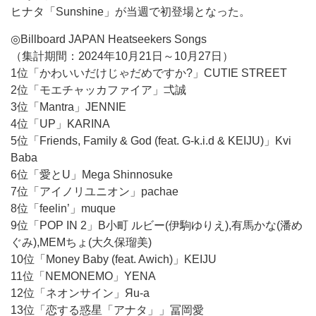
ヒナタ「Sunshine」が当週で初登場となった。
◎Billboard JAPAN Heatseekers Songs
（集計期間：2024年10月21日～10月27日）
1位「かわいいだけじゃだめですか?」CUTIE STREET
2位「モエチャッカファイア」弌誠
3位「Mantra」JENNIE
4位「UP」KARINA
5位「Friends, Family & God (feat. G-k.i.d & KEIJU)」Kvi
Baba
6位「愛とU」Mega Shinnosuke
7位「アイノリユニオン」pachae
8位「feelin’」muque
9位「POP IN 2」B小町 ルビー(伊駒ゆりえ),有馬かな(潘め
ぐみ),MEMちょ(大久保瑠美)
10位「Money Baby (feat. Awich)」KEIJU
11位「NEMONEMO」YENA
12位「ネオンサイン」Яu-a
13位「恋する惑星「アナタ」」冨岡愛