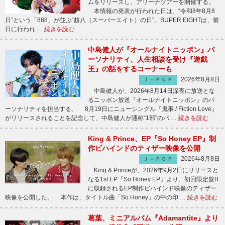
ムをリリースし、アリーナツアーを開催する。
本情報の発表が行われた日は、“令和8年8月8
日”という「888」が並ぶ“超八（スーパーエイト）の日”。SUPER EIGHTは、前
日に行われ …
続きを読む
中島健人が『オールナイトニッポン』パ
ーソナリティ、人生相談を受け『遊戯
王』の話をするコーナーも
2026年8月8日
Ｊ－ＰＯＰ
中島健人が、2026年8月14日深夜に放送とな
るニッポン放送『オールナイトニッポン』のパ
ーソナリティを担当する。 8月19日にニューシングル『鬼事 / Fiction Love』
がリリースされることを記念して、中島健人が通称“1部”のパ …
続きを読む
King & Prince、EP『So Honey EP』制
作ビハインドのティザー映像を公開
2026年8月8日
Ｊ－ＰＯＰ
King & Princeが、2026年9月2日にリリースと
なる1st EP『So Honey EP』より、初回限定盤B
に収録されるEP制作ビハインド映像のティザー
映像を公開した。 本作は、タイトル曲「So Honey」の中の印 …
続きを読む
葛葉、ミニアルバム『Adamantite』より