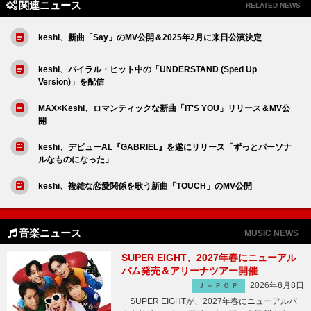
関連ニュース
RELATED NEWS
keshi、新曲「Say」のMV公開＆2025年2月に来日公演決定
keshi、バイラル・ヒット中の「UNDERSTAND (Sped Up
Version)」を配信
MAX×Keshi、ロマンティックな新曲「IT'S YOU」リリース＆MV公
開
keshi、デビューAL『GABRIEL』を遂にリリース「ずっとパーソナ
ルなものになった」
keshi、複雑な恋愛関係を歌う新曲「TOUCH」のMV公開
音楽ニュース
MUSIC NEWS
SUPER EIGHT、2027年春にニューアル
バム発売＆アリーナツアー開催
2026年8月8日
Ｊ－ＰＯＰ
SUPER EIGHTが、2027年春にニューアルバ