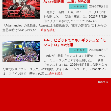
Ayase提供曲「王道」MV公開
2026年8月8日
Ｊ－ＰＯＰ
葛葉が、新曲「王道」のミュージックビデオ
を公開した。 新曲「王道」は、2026年7月29
日にリリースされたニューミニアルバム
『Adamantite』の収録曲。Ayaseによる提供曲で、“王者の苦悩”と“これからの
意思表明”が込められてい …
続きを読む
Ado、ビビッドでエネルギッシュな「モ
ンストロ」MV公開
2026年8月8日
Ｊ－ＰＯＰ
Adoが、新曲「モンストロ」を配信リリース
し、ミュージックビデオを公開した。 新曲
「モンストロ」は、2026年8月7日に公開となっ
た実写映画『ブルーロック』の主題歌。タイトル「モンストロ」（Monstruo）
は、スペイン語で「怪物」の意 …
続きを読む
more »