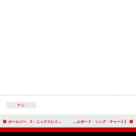
ケシ
ホールジー、S・ニックスにインスパイアされた「パニック・アタック」のパフォーマンス映像公開
【米ビルボード・ソング・チャート】 モーガン・ウォレン「ラヴ・サムバディ」首位デビュー、ロゼ＆ブルーノ・マーズ初登場8位