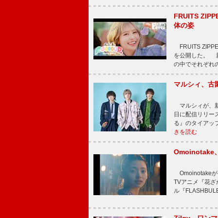
FRUITS ZI
体の姿
FRUITS ZI
を公開した。 新曲
の中でそれぞれ
マルシィ、古
マルシィが、新
日に配信リリー
る』のタイアッ
きを読む
Omoinot
Omoinota
TVアニメ『花ざ
ル『FLASHBU