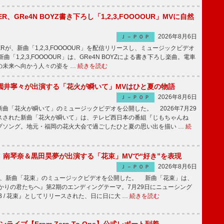
PPER、GRe4N BOYZ書き下ろし「1,2,3,FOOOOUR」MVに自然
2026年8月6日
Ｊ－ＰＯＰ
PPERが、新曲「1,2,3,FOOOOUR」を配信リリースし、ミュージックビデオ
「1,2,3,FOOOOUR」は、GRe4N BOYZによる書き下ろし楽曲。電車
の未来へ向かう人々の姿を …
続きを読む
園井寧々が出演する「花火が瞬いて」MVはひと夏の物語
2026年8月6日
Ｊ－ＰＯＰ
曲「花火が瞬いて」のミュージックビデオを公開した。 2026年7月29
スされた新曲「花火が瞬いて」は、テレビ西日本の番組『じもちゃんね
プソング。地元・福岡の花火大会で過ごしたひと夏の思い出を描い …
続
ake、南琴奈＆黒田昊夢が出演する「花束」MVで“好き”を表現
2026年8月6日
Ｊ－ＰＯＰ
keが、新曲「花束」のミュージックビデオを公開した。 新曲「花束」は、
かりの君たちへ』第2期のエンディングテーマ。7月29日にニューシング
LB / 花束』としてリリースされた、日に日に大 …
続きを読む