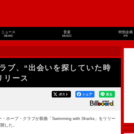
ニュース
音楽
特別企画
NEWS
MUSIC
PR
ラブ、“出会いを探していた時
リリース
ポスト
シェア
送る
プ・クラブが新曲「Swimming with Sharks」をリリー
公開した。