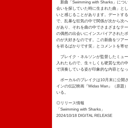
新曲「Swimming with Shar
会いを探していた時に生まれた曲」と
いと感じることがあります。デートすることは“
で、乱暴な狂気の中で関係が次から次
があり、それを曲の中でさまざまなテ
の偶然の出会いにインスパイアされた
のが大好きなのです。この新曲をツア
を祈るばかりです笑」とコメントを寄
ブレイク・ネルソンが監督したミュー
入れたもので、生々しくも硬質な光の
で演奏している姿が印象的な内容とな
ボーカルのブレイクは10月末に公開
インの伝記映画『Midas Man』（
いる。
◎リリース情報
「Swimming with Sharks」
2024/10/18 DIGITAL RELEASE