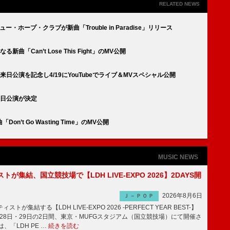
RELATED NEWS
ホープ・クラブが新曲「Trouble in Paradise」リリース
Can’t Lose This Fight」のMV公開
日公演を記念し4/19にYouTubeでライブ＆MVスペシャル公開
来日公演が決定
’t Go Wasting Time」のMV公開
MUSIC NEWS
トが集結、国立競技場で【LDH LIVE-EXPO 2026】2DAYS開
2026年8月6日
Ｊ－ＰＯＰ
トが集結する【LDH LIVE-EXPO 2026 -PERFECT YEAR BEST-】
1月28日・29日の2日間、東京・MUFGスタジアム（国立競技場）にて開催さ
、「LDH PE …
続きを読む