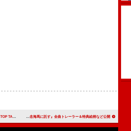
G」をリリース
ずっと真夜中でいいのに。、ミニAL『虚仮の一念海馬に託す』全曲トレーラー＆特典絵柄など公開