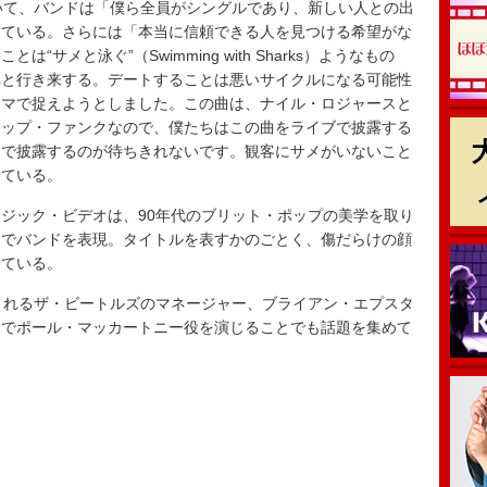
ks」について、バンドは「僕ら全員がシングルであり、新しい人との出
している。さらには「本当に信頼できる人を見つける希望がな
サメと泳ぐ”（Swimming with Sharks）ようなもの
へと行き来する。デートすることは悪いサイクルになる可能性
ーマで捉えようとしました。この曲は、ナイル・ロジャースと
ポップ・ファンクなので、僕たちはこの曲をライブで披露する
ーで披露するのが待ちきれないです。観客にサメがいないこと
せている。
ジック・ビデオは、90年代のブリット・ポップの美学を取り
中でバンドを表現。タイトルを表すかのごとく、傷だらけの顔
っている。
されるザ・ビートルズのマネージャー、ブライアン・エプスタ
原題）でポール・マッカートニー役を演じることでも話題を集めて