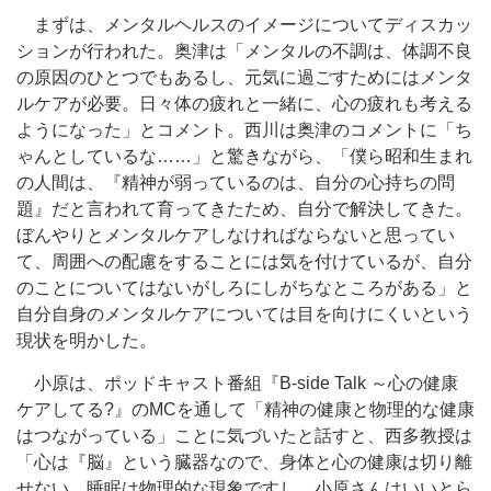
まずは、メンタルヘルスのイメージについてディスカッ
ションが行われた。奥津は「メンタルの不調は、体調不良
の原因のひとつでもあるし、元気に過ごすためにはメンタ
ルケアが必要。日々体の疲れと一緒に、心の疲れも考える
ようになった」とコメント。西川は奥津のコメントに「ち
ゃんとしているな……」と驚きながら、「僕ら昭和生まれ
の人間は、『精神が弱っているのは、自分の心持ちの問
題』だと言われて育ってきたため、自分で解決してきた。
ぼんやりとメンタルケアしなければならないと思ってい
て、周囲への配慮をすることには気を付けているが、自分
のことについてはないがしろにしがちなところがある」と
自分自身のメンタルケアについては目を向けにくいという
現状を明かした。
小原は、ポッドキャスト番組『B-side Talk ～心の健康
ケアしてる?』のMCを通して「精神の健康と物理的な健康
はつながっている」ことに気づいたと話すと、西多教授は
「心は『脳』という臓器なので、身体と心の健康は切り離
せない。睡眠は物理的な現象ですし、小原さんはいいとら