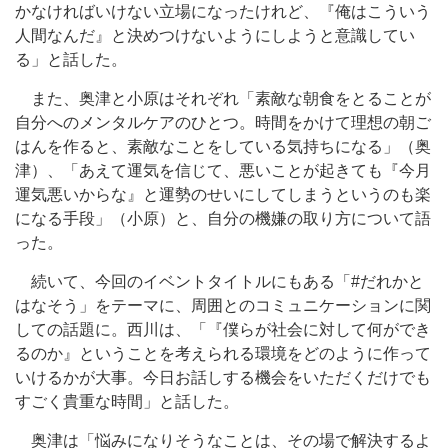
かなければいけない立場になったけれど、『俺はこういう
人間なんだ』と決めつけないようにしようと意識してい
る」と話した。
また、奥津と小原はそれぞれ「素敵な朝食をとることが
自分へのメンタルケアのひとつ。時間をかけて理想の朝ご
はんを作ると、素敵なことをしている気持ちになる」（奥
津）、「あえて運気を信じて、悪いことが起きても『今月
運気悪いからな』と運勢のせいにしてしまうというのも楽
になる手段」（小原）と、自分の機嫌の取り方について語
った。
続いて、今回のイベントタイトルにもある「#だれかと
はなそう」をテーマに、周囲とのコミュニケーションに関
しての話題に。西川は、「『僕らが社会に対して何ができ
るのか』ということを考えられる環境をどのように作って
いけるかが大事。今日お話しする機会をいただくだけでも
すごく貴重な時間」と話した。
奥津は「悩みになりそうなことは、その場で解決するよ