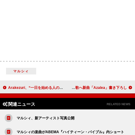
マルシィ
Arakezuri、“一日を始める人の背中をそっと押す”新曲「ホールドミータイト」配信へ
米津玄師、有村架純＆坂口健太郎主演のNetflixシリーズ『さよならのつづき』主題歌へ新曲「Azalea」書き下ろし
関連ニュース
RELATED NEWS
マルシィ、新アーティスト写真公開
マルシィの楽曲がABEMA『ハイティーン・バイブル』内ショート