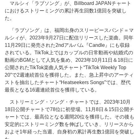
マルシィ「ラブソング」が、Billboard JAPANチャート
におけるストリーミングの累計再生回数1億回を突破し
た。
「ラブソング」は、福岡出身のスリーピースバンド＝マ
ルシィが、2023年9月27日に配信リリースした楽曲。同年
11月29日に発売された2ndアルバム『Candle』にも収録
されている。TikTok上ではカップルの日常動画や結婚式の
動画のBGMとして人気を集め、2023年10月11日＆18日に
公開されたTikTok楽曲人気チャート“TikTok Weekly Top
20”で2週連続首位を獲得した。また、急上昇中のアーティ
ストを抽出したチャート“Heatseekers Songs”では、歴代
最長となる16週連続首位を獲得している。
ストリーミング・ソング・チャートでは、2023年10月
18日公開チャートで78位に初登場。11月8日＆15日公開チ
ャートでは、最高位となる週間20位を獲得した。その後も
安定的にストリーミング数を伸ばしていき、リリースから
およそ1年経った当週、自身初の累計再生数1億回を突破し