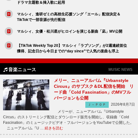
ドラマ主題歌＆挿入歌に起用
マルシィ、進研ゼミの高校生応援ソング「エール」配信決定＆
TikTokで一部音源が先行配信
マルシィ、女優・松川星がヒロインを演じる新曲「凪」MV公開
【TikTok Weekly Top 20】マルシィ「ラブソング」が2週連続首位
獲得、記念日から今日までの“day since”で人気の楽曲も浮上
音楽ニュース
MUSIC NEWS
メリー、ニューアルバム『Urbanstyle
Circus』のサブスク＆DL配信を開始 リ
ード曲「Cold Fascination」のMVフル
バージョンも公開
2026年8月7日
Ｊ－ＰＯＰ
メリーが、ニューアルバム『Urbanstyle
Circus』のストリーミング配信とダウンロード販売を開始し、収録曲「Cold
Fascination」のミュージックビデオ・フルバージョンをYouTubeで公開した。
ニューアルバム『U …
続きを読む