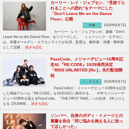
カーリー・レイ・ジェプセン、“見捨てら
れることへの恐れ”をテーマにした
「Don't Leave Me on the Dance
Floor」公開
2026年8月7日
洋楽
カーリー・レイ・ジェプセンが、新曲「Don’t
Leave Me on the Dance Floor」をリリースした。 ミュージック・ビデオに
は、俳優オールデン・エアエンライクが出演。監督は、劇作家・俳優・脚本家
として活躍 …
続きを読む
PassCode、メジャーデビュー10周年記
念AL『RE:CODE』10/28発売決定
「MISS UNLIMITED [Re:]」先行配信開
始
2026年8月7日
Ｊ－ＰＯＰ
PassCodeが、メジャーデビュー10周年を記念
した再録アルバム『RE:CODE』を10月28日に発売する。 今年でメジャーデ
ビュー10周年を迎えるPassCode。『THE FIRST TAKE』への出演、3年ぶりと
なる【SUMME …
続きを読む
ソンバー、自身のボディ・イメージとの
葛藤を告白「同じ悩みを抱える人に知っ
てほしかった」