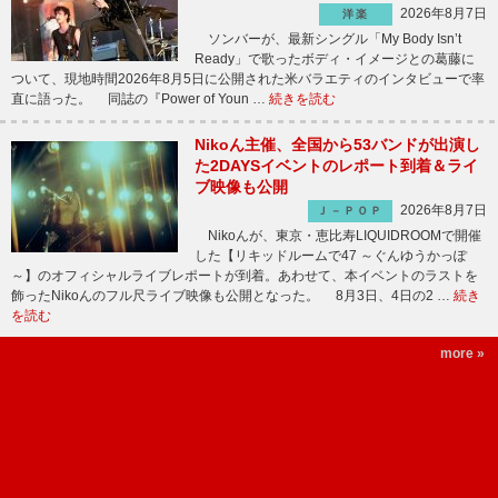
2026年8月7日
洋楽
ソンバーが、最新シングル「My Body Isn’t
Ready」で歌ったボディ・イメージとの葛藤に
ついて、現地時間2026年8月5日に公開された米バラエティのインタビューで率
直に語った。 同誌の『Power of Youn …
続きを読む
Nikoん主催、全国から53バンドが出演し
た2DAYSイベントのレポート到着＆ライ
ブ映像も公開
2026年8月7日
Ｊ－ＰＯＰ
Nikoんが、東京・恵比寿LIQUIDROOMで開催
した【リキッドルームで47 ～ぐんゆうかっぽ
～】のオフィシャルライブレポートが到着。あわせて、本イベントのラストを
飾ったNikoんのフル尺ライブ映像も公開となった。 8月3日、4日の2 …
続き
を読む
more »