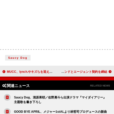
Saucy Dog
MUCC、lynch.やキズらを迎えた主催イベント【LuV Together 2024】の公式レポート到着
Vamprose Management Agency、ドイツのExact Management & Publishing所属の2バンドとエージェント契約を締結
関連ニュース
RELATED NEWS
Saucy Dog、清原果耶／佐野勇斗ら出演ドラマ『マイダイアリー』
主題歌を書き下ろし
GOOD BYE APRIL、メジャー1stALより林哲司プロデュースの新曲