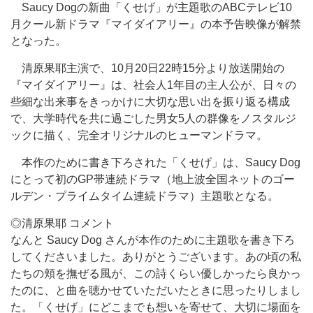
Saucy Dogの新曲「くせげ」が主題歌のABCテレビ10
月クール新ドラマ『マイダイアリー』の本予告映像が解禁
となった。
清原果耶主演で、10月20日22時15分より放送開始の
『マイダイアリー』は、社会人1年目の主人公が、日々の
些細な出来事をきっかけに大切な思い出を振り返る構成
で、大学時代を共に過ごした男女5人の群像をノスタルジ
ックに描く、完全オリジナルのヒューマンドラマ。
本作のために書き下ろされた「くせげ」は、Saucy Dog
にとって初のGP帯連続ドラマ（地上波全国ネットのゴー
ルデン・プライムタイム連続ドラマ）主題歌となる。
◎清原果耶 コメント
なんと Saucy Dog さんが本作のために主題歌を書き下ろ
してくださいました。ありがとうございます。あの頃の私
たちの頬を撫ぜる風が、この詩くらい優しかったら良かっ
たのに、と曲を聴かせていただいたときに思ったりしまし
た。「くせげ」にどこまでも想いを寄せて、大切に場面を