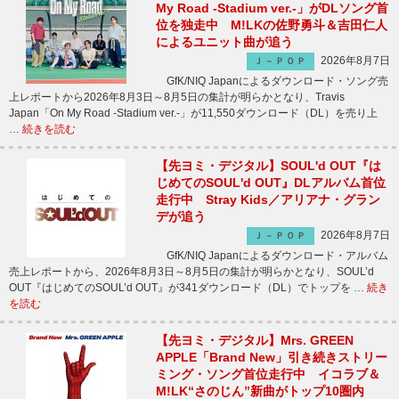
My Road -Stadium ver.-」がDLソング首
位を独走中 M!LKの佐野勇斗＆吉田仁人
によるユニット曲が追う
2026年8月7日
Ｊ－ＰＯＰ
GfK/NIQ Japanによるダウンロード・ソング売
上レポートから2026年8月3日～8月5日の集計が明らかとなり、Travis
Japan「On My Road -Stadium ver.-」が11,550ダウンロード（DL）を売り上
…
続きを読む
【先ヨミ・デジタル】SOUL'd OUT『は
じめてのSOUL'd OUT』DLアルバム首位
走行中 Stray Kids／アリアナ・グラン
デが追う
2026年8月7日
Ｊ－ＰＯＰ
GfK/NIQ Japanによるダウンロード・アルバム
売上レポートから、2026年8月3日～8月5日の集計が明らかとなり、SOUL’d
OUT『はじめてのSOUL’d OUT』が341ダウンロード（DL）でトップを …
続き
を読む
【先ヨミ・デジタル】Mrs. GREEN
APPLE「Brand New」引き続きストリー
ミング・ソング首位走行中 イコラブ＆
M!LK“さのじん”新曲がトップ10圏内