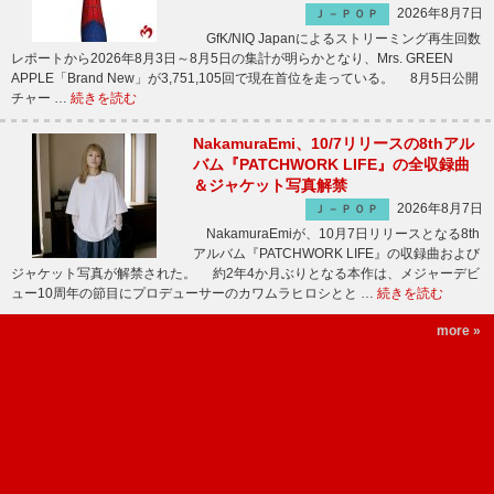
2026年8月7日
Ｊ－ＰＯＰ
GfK/NIQ Japanによるストリーミング再生回数
レポートから2026年8月3日～8月5日の集計が明らかとなり、Mrs. GREEN
APPLE「Brand New」が3,751,105回で現在首位を走っている。 8月5日公開
チャー …
続きを読む
NakamuraEmi、10/7リリースの8thアル
バム『PATCHWORK LIFE』の全収録曲
＆ジャケット写真解禁
2026年8月7日
Ｊ－ＰＯＰ
NakamuraEmiが、10月7日リリースとなる8th
アルバム『PATCHWORK LIFE』の収録曲および
ジャケット写真が解禁された。 約2年4か月ぶりとなる本作は、メジャーデビ
ュー10周年の節目にプロデューサーのカワムラヒロシとと …
続きを読む
more »