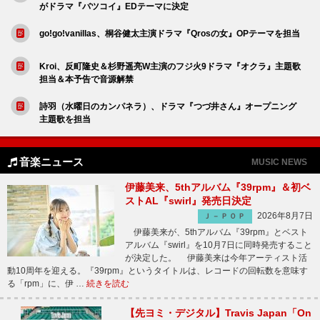
がドラマ『バツコイ』EDテーマに決定
go!go!vanillas、桐谷健太主演ドラマ『Qrosの女』OPテーマを担当
Kroi、反町隆史＆杉野遥亮W主演のフジ火9ドラマ『オクラ』主題歌
担当＆本予告で音源解禁
詩羽（水曜日のカンパネラ）、ドラマ『つづ井さん』オープニング
主題歌を担当
音楽ニュース
MUSIC NEWS
伊藤美来、5thアルバム『39rpm』＆初ベ
ストAL『swirl』発売日決定
2026年8月7日
Ｊ－ＰＯＰ
伊藤美来が、5thアルバム『39rpm』とベスト
アルバム『swirl』を10月7日に同時発売すること
が決定した。 伊藤美来は今年アーティスト活
動10周年を迎える。『39rpm』というタイトルは、レコードの回転数を意味す
る「rpm」に、伊 …
続きを読む
【先ヨミ・デジタル】Travis Japan「On