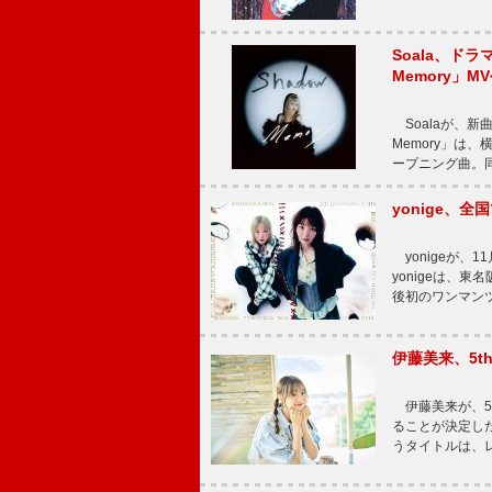
Soala、ド
Memory」M
Soalaが、新曲
Memory」は
ープニング曲。同
yonige、全国
yonigeが、11
yonigeは、東名
後初のワンマン
伊藤美来、5t
伊藤美来が、5t
ることが決定した
うタイトルは、レ