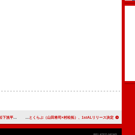
ティザー映像公開
とまとくらぶ（山田将司×村松拓）、1stALリリース決定
RELATED NEWS