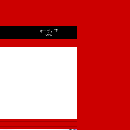
オーヴォ
OVO