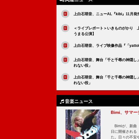
上白石萌音、ニューAL『kibi』11月
＜ライブレポート＞いきものがかり 上
うまる公演】
上白石萌音、ライブ映像作品『「yattok
上白石萌音、舞台「千と千尋の神隠し」
れない役」
上白石萌音、舞台「千と千尋の神隠し」
れない役」
音楽ニュース
Bimi、サマ
Bimiが、新曲「
日に開催される【Bi
た。日々の不安