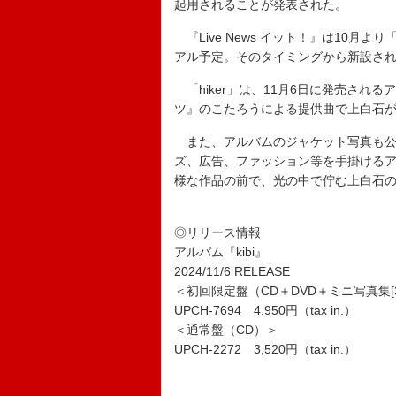
起用されることが発表された。
『Live News イット！』は10月
アル予定。そのタイミングから新設され
「hiker」は、11月6日に発売される
ツ』のこたろうによる提供曲で上白石が
また、アルバムのジャケット写真も公
ズ、広告、ファッション等を手掛けるア
様な作品の前で、光の中で佇む上白石
◎リリース情報
アルバム『kibi』
2024/11/6 RELEASE
＜初回限定盤（CD＋DVD＋ミニ写真集[
UPCH-7694 4,950円（tax in.）
＜通常盤（CD）＞
UPCH-2272 3,520円（tax in.）