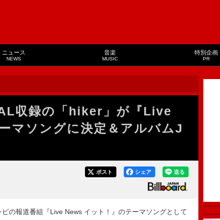
ニュース
音楽
特別企画
NEWS
MUSIC
PR
収録の「hiker」が『Live
テーマソングに決定＆アルバムJ
ポスト
シェア
送る
ビの報道番組『Live News イット！』のテーマソングとして