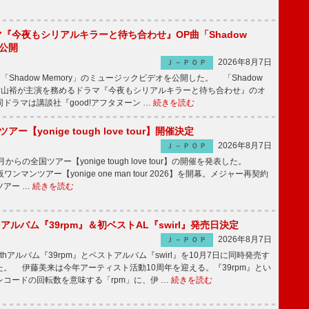
ラマ『今夜もシリアルキラーと待ち合わせ』OP曲「Shadow
V公開
2026年8月7日
Ｊ－ＰＯＰ
「Shadow Memory」のミュージックビデオを公開した。 「Shadow
、横山裕が主演を務めるドラマ『今夜もシリアルキラーと待ち合わせ』のオ
ドラマは講談社『good!アフタヌーン …
続きを読む
ツアー【yonige tough love tour】開催決定
2026年8月7日
Ｊ－ＰＯＰ
月からの全国ツアー【yonige tough love tour】の開催を発表した。
阪ワンマンツアー【yonige one man tour 2026】を開幕。メジャー再契約
ツアー …
続きを読む
hアルバム『39rpm』＆初ベストAL『swirl』発売日決定
2026年8月7日
Ｊ－ＰＯＰ
hアルバム『39rpm』とベストアルバム『swirl』を10月7日に同時発売す
。 伊藤美来は今年アーティスト活動10周年を迎える。『39rpm』とい
コードの回転数を意味する「rpm」に、伊 …
続きを読む