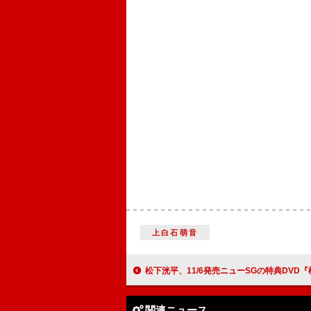
上白石萌音
松下洸平、11/6発売ニューSGの特典DVD『松下洸平のロケぼっちde佐世保っち』
関連ニュース