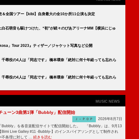
発売＆全国ツアー【kibi】自身最大の全10か所11公演も決定
白石萌音も駆けつけた、“初”が続々のぴあアリーナMM【横浜にじゅ
osa」Tour 2023』ティザー／ジャケット写真など公開
千尋役の4人は「同志です」 橋本環奈「絶対に何十年経っても忘れら
千尋役の4人は「同志です」 橋本環奈「絶対に何十年経っても忘れら
MUSIC NEWS
ーチューン3曲第1弾「Bubbly」配信開始
2026年8月7日
Ｊ－ＰＯＰ
Bubbly」を各音楽配信サイトで配信開始した。 「Bubbly」は、9月13
mi Live Galley #11 -Bubbly-】のインスパイアソングとして制作され
や不条理に対して …
続きを読む