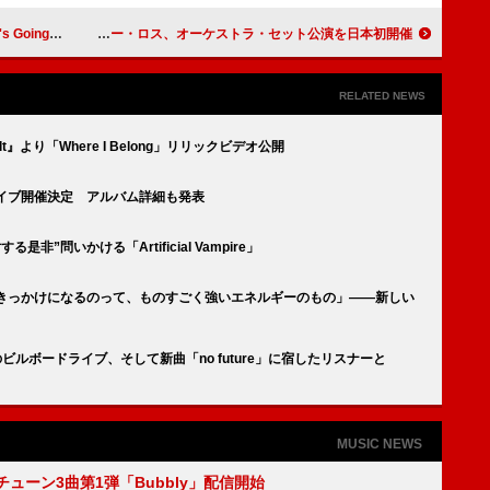
パン・ソングス首位獲得
シガー・ロス、オーケストラ・セット公演を日本初開催
RELATED NEWS
Guilt』より「Where I Belong」リリックビデオ公開
ンライブ開催決定 アルバム詳細も発表
る是非”問いかける「Artificial Vampire」
何かのきっかけになるのって、ものすごく強いエネルギーのもの」――新しい
目のビルボードライブ、そして新曲「no future」に宿したリスナーと
MUSIC NEWS
ーチューン3曲第1弾「Bubbly」配信開始