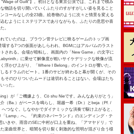
ur 2024 “Wage of Guilt”】。初日となる東京公演では、これまで積み
たな物語を切り開いていくふたりのすがすがしい姿を見ること
ンコールなしの全23曲。絵巻物のように次々と情景を変える
い込むようにミステリアスでありながらも、ふたりの意思や喜
った。
れていたのは、ブラウン管テレビに映るゲームのトップ画
ケットに登場する7つの仮面があしらわれ、BGMにはアルバムのラスト
がリピートされる。会場が暗転し、画面内の「New Game」の文字に
byrinth」に乗せて解像度が粗いサイケデリックな映像が流
かび上がり、「Where I Belong」のイントロが響いた。
しるドラムのビート。1番のサビが終わると幕が開くが、その
er」に入ってもそのひりついたムードは途切れることはない。会場はたち
ていった。
ogramming）が「ご機嫌よう、Cö shu Nieです。みんなありがとう」
a.）がベースを鳴らし、堀越一希（Dr.）とbeja（Pf. /
命」へつなぐ。しなやかでダイナミックな演奏で駆け上がると、
り「Lamp」へ。『約束のネバーランド』のエンディング・テ
思いきや、雨音のSEに中村が口上を重ね、「アマヤドリ」で
きた楽曲世界と、暗闇を切り裂く刺激的な照明が混ざり合う様