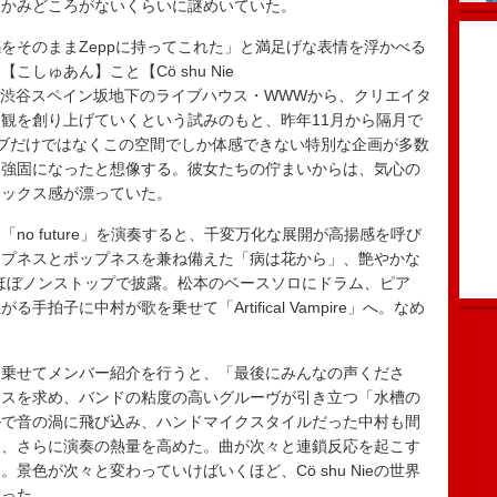
つかみどころがないくらいに謎めいていた。
をそのままZeppに持ってこれた」と満足げな表情を浮かべる
しゅあん】こと【Cö shu Nie
】は、東京・渋谷スペイン坂地下のライブハウス・WWWから、クリエイタ
観を創り上げていくという試みのもと、昨年11月から隔月で
ブだけではなくこの空間でしか体感できない特別な企画が多数
り強固になったと想像する。彼女たちの佇まいからは、気心の
ラックス感が漂っていた。
o future」を演奏すると、千変万化な展開が高揚感を呼び
ープネスとポップネスを兼ね備えた「病は花から」、艶やかな
e」とほぼノンストップで披露。松本のベースソロにドラム、ピア
拍子に中村が歌を乗せて「Artifical Vampire」へ。なめ
乗せてメンバー紹介を行うと、「最後にみんなの声くださ
ンスを求め、バンドの粘度の高いグルーヴが引き立つ「水槽の
ルで音の渦に飛び込み、ハンドマイクスタイルだった中村も間
り、さらに演奏の熱量を高めた。曲が次々と連鎖反応を起こす
景色が次々と変わっていけばいくほど、Cö shu Nieの世界
陥った。