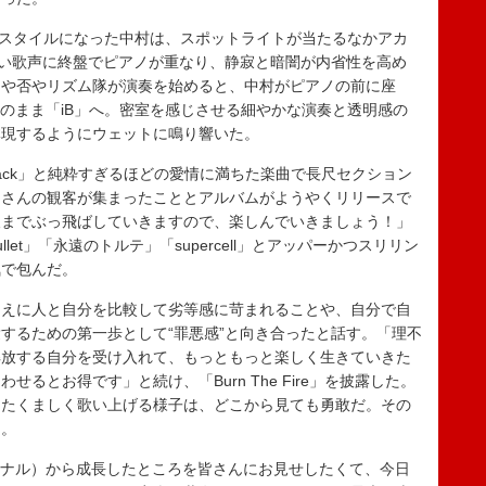
ンドマイクスタイルになった中村は、スポットライトが当たるなかアカ
す。切ない歌声に終盤でピアノが重なり、静寂と暗闇が内省性を高め
るや否やリズム隊が演奏を始めると、中村がピアノの前に座
そのまま「iB」へ。密室を感じさせる細やかな演奏と透明感の
体現するようにウェットに鳴り響いた。
t back」と純粋すぎるほどの愛情に満ちた楽曲で長尺セクション
くさんの観客が集まったこととアルバムがようやくリリースで
後までぶっ飛ばしていきますので、楽しんでいきましょう！」
ullet」「永遠のトルテ」「supercell」とアッパーかつスリリン
気で包んだ。
えに人と自分を比較して劣等感に苛まれることや、自分で自
するための第一歩として“罪悪感”と向き合ったと話す。「理不
解放する自分を受け入れて、もっともっと楽しく生きていきた
るとお得です」と続け、「Burn The Fire」を披露した。
にたくましく歌い上げる様子は、どこから見ても勇敢だ。その
た。
ァイナル）から成長したところを皆さんにお見せしたくて、今日