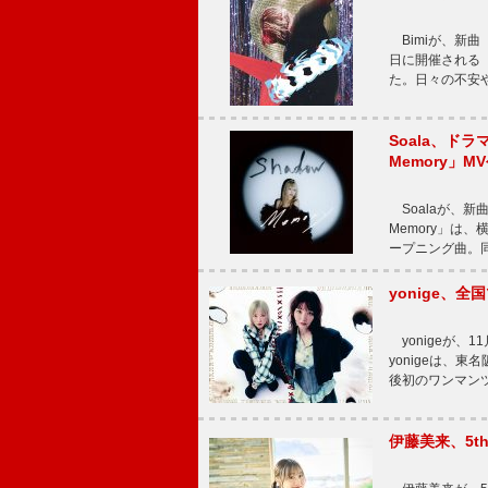
Bimiが、新曲「
日に開催される【Bi
た。日々の不安
Soala、ド
Memory」M
Soalaが、新曲
Memory」は
ープニング曲。同
yonige、全国
yonigeが、11
yonigeは、東名
後初のワンマン
伊藤美来、5t