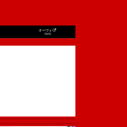
オーヴォ
OVO