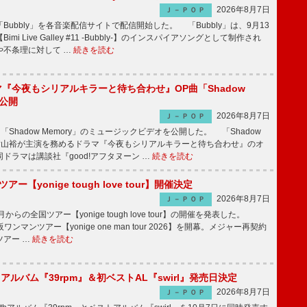
2026年8月7日
Ｊ－ＰＯＰ
Bubbly」を各音楽配信サイトで配信開始した。 「Bubbly」は、9月13
mi Live Galley #11 -Bubbly-】のインスパイアソングとして制作され
や不条理に対して …
続きを読む
ラマ『今夜もシリアルキラーと待ち合わせ』OP曲「Shadow
V公開
2026年8月7日
Ｊ－ＰＯＰ
「Shadow Memory」のミュージックビデオを公開した。 「Shadow
、横山裕が主演を務めるドラマ『今夜もシリアルキラーと待ち合わせ』のオ
ドラマは講談社『good!アフタヌーン …
続きを読む
ツアー【yonige tough love tour】開催決定
2026年8月7日
Ｊ－ＰＯＰ
月からの全国ツアー【yonige tough love tour】の開催を発表した。
阪ワンマンツアー【yonige one man tour 2026】を開幕。メジャー再契約
ツアー …
続きを読む
hアルバム『39rpm』＆初ベストAL『swirl』発売日決定
2026年8月7日
Ｊ－ＰＯＰ