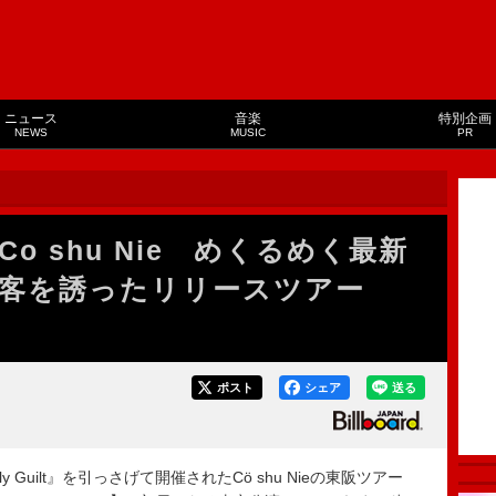
ニュース
音楽
特別企画
NEWS
MUSIC
PR
o shu Nie めくるめく最新
客を誘ったリリースツアー
ポスト
シェア
送る
 Guilt』を引っさげて開催されたCö shu Nieの東阪ツアー