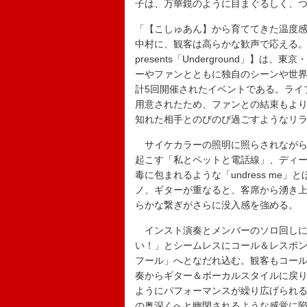
子は、万華鏡のように目まぐるしく、
「【こしゅあん】から育ててきた温度感
中村に、観客は高らかな歓声で応える。【こ
presents「Underground」
ーやファンとともに独自のシーンや世界
計5回開催されたイベントである。ライ
用意されたため、ファンとの結束もよ
知れた相手とのびのび過ごすようなリ
サイケカラーの照明に照らされながら「n
起こす「私とペットと電話線」、ディ
毒に包まれるような「undress m
ノ、ギターが重なると、客席から湧き上がる手
らかな繋ぎがさらに没入感を強める。
インスト演奏とメンバーのソロ回しに
い！」とシームレスにコール＆レスポ
フール」へとなだれ込む。観客もコー
奏からギター＆ボーカルスタイルに戻
ようにパフォーマンスが繰り広げられる。
の奥深くへと幽閉されるような感覚に