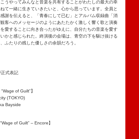
。こうやってみんなと音楽を共有することがわたしの最大の幸
重ねて一緒に生きていきたいと、心から思っています。全員と
と感謝を伝えると、「青春にして已む」とアルバム収録曲「消
。観客へのメッセージのようにあたたかく激しく響く歌と演奏
eは自分を愛することに向き合ったがゆえに、自分たちの音楽を愛す
ないかと感じられた。終演後の会場は、青空の下を駆け抜ける
は、ふたりの残した優しさの余韻だろう。
きが正式表記
 “Wage of Guilt”】
ty (TOKYO)
 Bayside
“Wage of Guilt” – Encore】