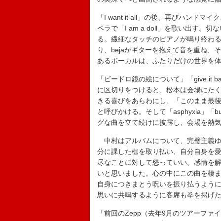
「I want it all」の後、再びハ
ペラで「I am a doll」を歌い出
る。繊細なタッチのピアノが鳴り終わ
り、bejaがギターを抱えて音を重ね、
あるボーカルは、ふたりだけの世界を
「ビードロ鏡の絵について」「give i
に区切りをつけると、松本は会場にた
きる喜びをあらわにし、「このまま最
と呼びかける。そして「asphyxia」「b
グな曲を立て続けに披露し、会場を熱
中村はアルバムについて、完璧主義ゆ
分に課した枷を取り払い、自分自身を愛
尽なことに対して怒っていい。感情を
いと思いました。心の中にこの曲を棲まわせ
自身につきまとう呪いを振り払うよう
思いに共鳴するように客席も拳を掲げ
「前回のZepp（去年9月のツアーフ