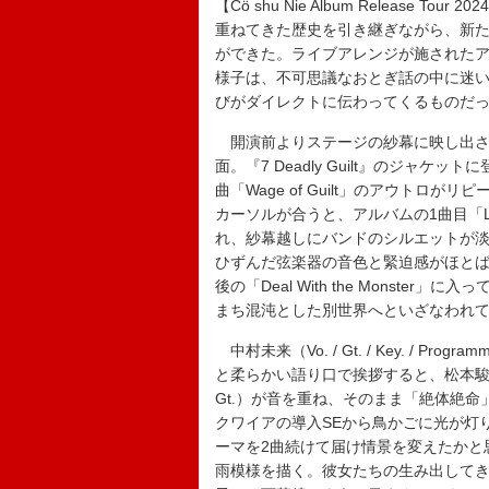
【Cö shu Nie Album Release To
重ねてきた歴史を引き継ぎながら、新
ができた。ライブアレンジが施されたア
様子は、不可思議なおとぎ話の中に迷
びがダイレクトに伝わってくるものだ
開演前よりステージの紗幕に映し出さ
面。『7 Deadly Guilt』のジャ
曲「Wage of Guilt」のアウトロ
カーソルが合うと、アルバムの1曲目「La
れ、紗幕越しにバンドのシルエットが淡く浮
ひずんだ弦楽器の音色と緊迫感がほとば
後の「Deal With the Monst
まち混沌とした別世界へといざなわれ
中村未来（Vo. / Gt. / Key. / Pr
と柔らかい語り口で挨拶すると、松本駿介（B
Gt.）が音を重ね、そのまま「絶体絶
クワイアの導入SEから鳥かごに光が灯
ーマを2曲続けて届け情景を変えたかと
雨模様を描く。彼女たちの生み出して