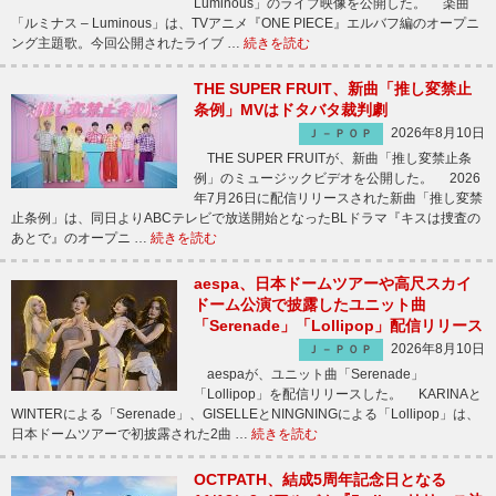
Luminous」のライブ映像を公開した。 楽曲
「ルミナス – Luminous」は、TVアニメ『ONE PIECE』エルバフ編のオープニ
ング主題歌。今回公開されたライブ …
続きを読む
THE SUPER FRUIT、新曲「推し変禁止
条例」MVはドタバタ裁判劇
2026年8月10日
Ｊ－ＰＯＰ
THE SUPER FRUITが、新曲「推し変禁止条
例」のミュージックビデオを公開した。 2026
年7月26日に配信リリースされた新曲「推し変禁
止条例」は、同日よりABCテレビで放送開始となったBLドラマ『キスは捜査の
あとで』のオープニ …
続きを読む
aespa、日本ドームツアーや高尺スカイ
ドーム公演で披露したユニット曲
「Serenade」「Lollipop」配信リリース
2026年8月10日
Ｊ－ＰＯＰ
aespaが、ユニット曲「Serenade」
「Lollipop」を配信リリースした。 KARINAと
WINTERによる「Serenade」、GISELLEとNINGNINGによる「Lollipop」は、
日本ドームツアーで初披露された2曲 …
続きを読む
OCTPATH、結成5周年記念日となる