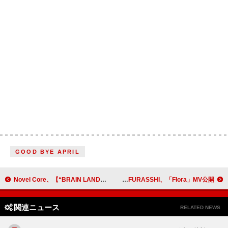
GOOD BYE APRIL
Novel Core、【“BRAIN LAND” at K-Arena Yokohama】にDABO、Charluゲスト出演決定
AMEFURASSHI、「Flora」MV公開
関連ニュース
RELATED NEWS