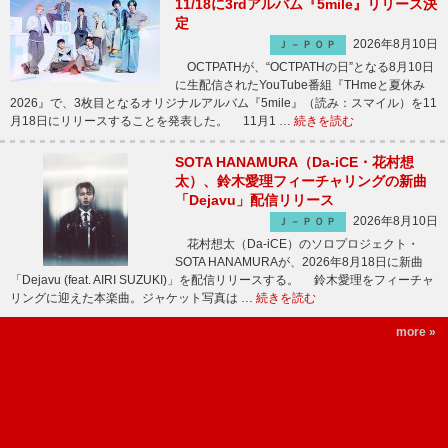
11/18に3rdアルバム『5mile』リリース決
定
2026年8月10日
Ｊ－ＰＯＰ
OCTPATHが、“OCTPATHの日”となる8月10日
に生配信されたYouTube番組『THmeと夏休み
2026』で、3枚目となるオリジナルアルバム『5mile』（読み：スマイル）を11
月18日にリリースすることを発表した。 11月1 …
続きを読む
SOTA HANAMURA（Da-iCE・花村想
太）、鈴木愛理フィーチャリングの新曲
「Dejavu」配信リリース
2026年8月10日
Ｊ－ＰＯＰ
花村想太（Da-iCE）のソロプロジェクト・
SOTA HANAMURAが、2026年8月18日に新曲
「Dejavu (feat. AIRI SUZUKI)」を配信リリースする。 鈴木愛理をフィーチャ
リングに迎えた本楽曲。ジャケット写真は …
続きを読む
more »