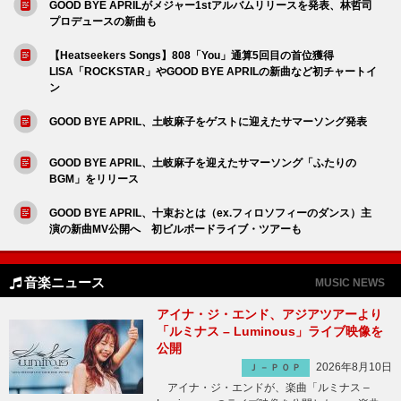
GOOD BYE APRILがメジャー1stアルバムリリースを発表、林哲司
プロデュースの新曲も
【Heatseekers Songs】808「You」通算5回目の首位獲得
LISA「ROCKSTAR」やGOOD BYE APRILの新曲など初チャートイ
ン
GOOD BYE APRIL、土岐麻子をゲストに迎えたサマーソング発表
GOOD BYE APRIL、土岐麻子を迎えたサマーソング「ふたりの
BGM」をリリース
GOOD BYE APRIL、十束おとは（ex.フィロソフィーのダンス）主
演の新曲MV公開へ 初ビルボードライブ・ツアーも
音楽ニュース
MUSIC NEWS
アイナ・ジ・エンド、アジアツアーより
「ルミナス – Luminous」ライブ映像を
公開
2026年8月10日
Ｊ－ＰＯＰ
アイナ・ジ・エンドが、楽曲「ルミナス –