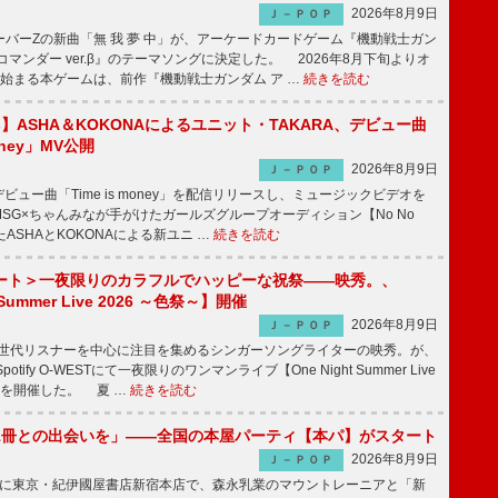
2026年8月9日
Ｊ－ＰＯＰ
バーZの新曲「無 我 夢 中」が、アーケードカードゲーム『機動戦士ガン
コマンダー ver.β』のテーマソングに決定した。 2026年8月下旬よりオ
始まる本ゲームは、前作『機動戦士ガンダム ア …
続きを読む
irls】ASHA＆KOKONAによるユニット・TAKARA、デビュー曲
money」MV公開
2026年8月9日
Ｊ－ＰＯＰ
ビュー曲「Time is money」を配信リリースし、ミュージックビデオを
SG×ちゃんみなが手がけたガールズグループオーディション【No No
したASHAとKOKONAによる新ユニ …
続きを読む
ート＞一夜限りのカラフルでハッピーな祝祭――映秀。、
 Summer Live 2026 ～色祭～】開催
2026年8月9日
Ｊ－ＰＯＰ
同世代リスナーを中心に注目を集めるシンガーソングライターの映秀。が、
otify O-WESTにて一夜限りのワンマンライブ【One Night Summer Live
～】を開催した。 夏 …
続きを読む
1冊との出会いを」――全国の本屋パーティ【本パ】がスタート
2026年8月9日
Ｊ－ＰＯＰ
8日に東京・紀伊國屋書店新宿本店で、森永乳業のマウントレーニアと「新