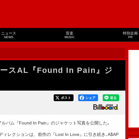
ニュース
音楽
特別企画
NEWS
MUSIC
PR
リースAL『Found In Pain』ジ
ポスト
シェア
送る
ルバム『Found In Pain』のジャケット写真を公開した｡
ディレクションは、前作の『Lost In Love』に引き続き､A$AP