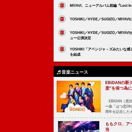
MIYAVI、ニューアルバム前編『Lost 
YOSHIKI／HYDE／SUGIZO／MIY
YOSHIKI／HYDE／SUGIZO／MIY
ュー公演決定
YOSHIKI「アベンジャ－ズみたいな感じ
を結成
音楽ニュース
EBiDANの
度”を保つ為
EBiDAN（恵
ー曲「はつ恋ON
周年を記念したオー
ももクロ、ア
当