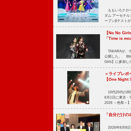
ももいろクロー
ダム アーセナル
ープンβテストが
【No No G
「Time is 
TAKARAが、デ
公開した。 BM
Girls】に参加
＜ライブレポ
【One Night
10代20代の
8月1日に東京・Sp
2026 ～色祭
「自分だけの
2026年8月