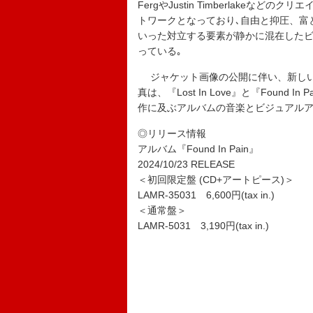
FergやJustin Timberlakeなど
トワークとなっており､自由と抑圧、富
いった対立する要素が静かに混在した
っている｡
ジャケット画像の公開に伴い、新しい
真は、『Lost In Love』と『Foun
作に及ぶアルバムの音楽とビジュアルア
◎リリース情報
アルバム『Found In Pain』
2024/10/23 RELEASE
＜初回限定盤 (CD+アートピース)＞
LAMR-35031 6,600円(tax in.)
＜通常盤＞
LAMR-5031 3,190円(tax in.)