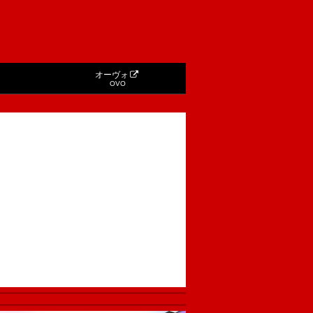
オーヴォ
OVO