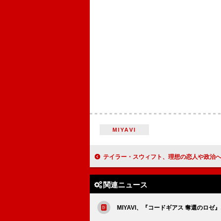
MIYAVI
テイラー・スウィフト、理想の恋人や政治への考えを語る21歳の頃のインタビュー
関連ニュース
MIYAVI、『コードギアス 奪還のロ