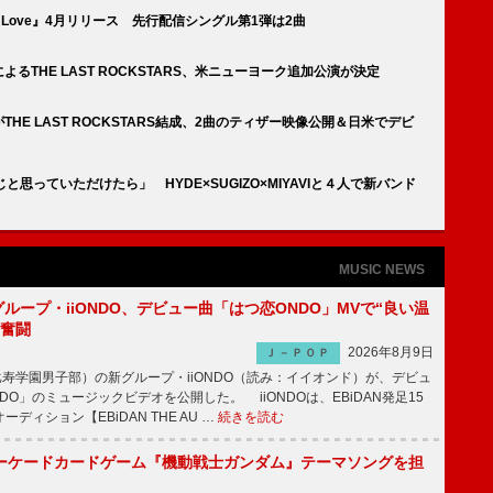
In Love』4月リリース 先行配信シングル第1弾は2曲
AVIによるTHE LAST ROCKSTARS、米ニューヨーク追加公演が決定
AVIがTHE LAST ROCKSTARS結成、2曲のティザー映像公開＆日米でデビ
と思っていただけたら」 HYDE×SUGIZO×MIYAVIと４人で新バンド
MUSIC NEWS
新グループ・iiONDO、デビュー曲「はつ恋ONDO」MVで“良い温
に奮闘
2026年8月9日
Ｊ－ＰＯＰ
比寿学園男子部）の新グループ・iiONDO（読み：イイオンド）が、デビュ
DO」のミュージックビデオを公開した。 iiONDOは、EBiDAN発足15
ディション【EBiDAN THE AU …
続きを読む
ーケードカードゲーム『機動戦士ガンダム』テーマソングを担