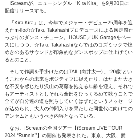
iScreamが、ニューシングル「Kira Kira」を9月20日に
配信リリースする。
「Kira Kira」は、今年でメジャー・デビュー25周年を迎
えたm-floの☆Taku Takahashiプロデュースによる疾走感た
っぷりのダンス・チューン。HOUSE／UK Garageをベー
スにしつつ、☆Taku Takahashiならではのコズミックで煌
めきのあるサウンドが印象的なダンスポップに仕上げてい
るとのこと。
そして作詞を手掛けたのはTAIL (向井太一) 。“20歳”とい
うこれからの未来をポジティブに捉えたり、はたまた大き
な不安を感じたり沢山の葛藤を抱える年齢を迎え、それで
もアーティストとしそれら全部をひっくるめて歌うことで
全てが自分達の道を照らしていくはずだというメッセージ
が込められ、大人の仲間入りを果たした同世代に向けての
アンセムともいうべき内容となっている。
なお、iScreamの全国ツアー【iScream LIVE TOUR
2024 “Runnin'”】の開催も発表された。東京、大阪、愛