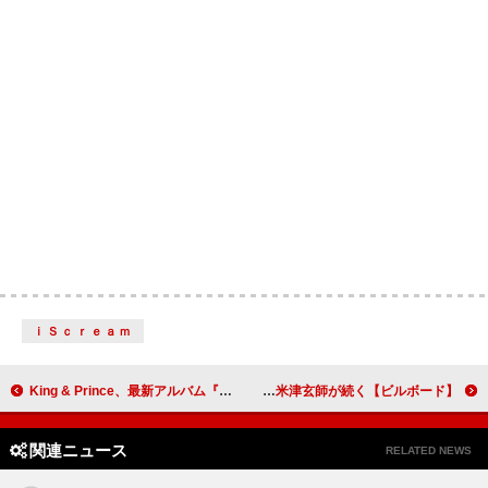
ｉＳｃｒｅａｍ
King & Prince、最新アルバム『Re:ERA』より表題曲「WOW」先行配信決定 髙橋海人と三浦大知／UTAによるコラボ制作
【ビルボード】BOYNEXTDOOR『19.99』13.9万枚でアルバムセールス首位獲得 あいみょん／米津玄師が続く
関連ニュース
RELATED NEWS