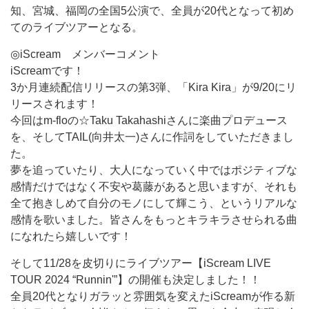
知、宮城、福岡の全国5公演で、全員が20代となって初め
てのライブツアーとなる。
◎iScream メンバーコメント
iScreamです！
3か月連続配信リリースの第3弾、「Kira Kira」が9/20にリ
リースされます！
今回はm-floの☆Taku Takahashiさんに楽曲プロデュース
を、そしてTAIL(向井太一)さんに作詞をしていただきまし
た。
夢を追っていたり、大人になっていく中ではポジティブな
感情だけではなく不安や葛藤があると思いますが、それも
全て抱きしめて自分のモノにして輝こう、というリアルな
感情を歌いました。皆さんをもっとキラキラさせられる曲
になれたら嬉しいです！
そして11/28を皮切りにライブツアー【iScream LIVE
TOUR 2024 “Runnin'”】の開催も決定しました！！
全員20代となりガラッと雰囲気を変えたiScreamが作る新