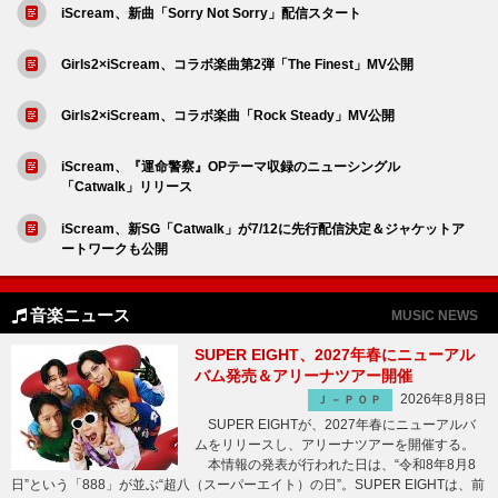
iScream、新曲「Sorry Not Sorry」配信スタート
Girls2×iScream、コラボ楽曲第2弾「The Finest」MV公開
Girls2×iScream、コラボ楽曲「Rock Steady」MV公開
iScream、『運命警察』OPテーマ収録のニューシングル
「Catwalk」リリース
iScream、新SG「Catwalk」が7/12に先行配信決定＆ジャケットア
ートワークも公開
音楽ニュース
MUSIC NEWS
SUPER EIGHT、2027年春にニューアル
バム発売＆アリーナツアー開催
2026年8月8日
Ｊ－ＰＯＰ
SUPER EIGHTが、2027年春にニューアルバ
ムをリリースし、アリーナツアーを開催する。
本情報の発表が行われた日は、“令和8年8月8
日”という「888」が並ぶ“超八（スーパーエイト）の日”。SUPER EIGHTは、前