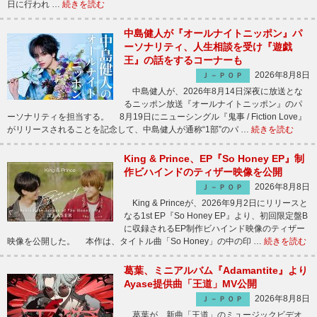
日に行われ …
続きを読む
中島健人が『オールナイトニッポン』パ
ーソナリティ、人生相談を受け『遊戯
王』の話をするコーナーも
2026年8月8日
Ｊ－ＰＯＰ
中島健人が、2026年8月14日深夜に放送とな
るニッポン放送『オールナイトニッポン』のパ
ーソナリティを担当する。 8月19日にニューシングル『鬼事 / Fiction Love』
がリリースされることを記念して、中島健人が通称“1部”のパ …
続きを読む
King & Prince、EP『So Honey EP』制
作ビハインドのティザー映像を公開
2026年8月8日
Ｊ－ＰＯＰ
King & Princeが、2026年9月2日にリリースと
なる1st EP『So Honey EP』より、初回限定盤B
に収録されるEP制作ビハインド映像のティザー
映像を公開した。 本作は、タイトル曲「So Honey」の中の印 …
続きを読む
葛葉、ミニアルバム『Adamantite』より
Ayase提供曲「王道」MV公開
2026年8月8日
Ｊ－ＰＯＰ
葛葉が、新曲「王道」のミュージックビデオ