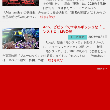
を公開した。 新曲「王道」は、2026年7月29
日にリリースされたニューミニアルバム
『Adamantite』の収録曲。Ayaseによる提供曲で、“王者の苦悩”と“これからの
意思表明”が込められてい …
続きを読む
Ado、ビビッドでエネルギッシュな「モ
ンストロ」MV公開
2026年8月8日
Ｊ－ＰＯＰ
Adoが、新曲「モンストロ」を配信リリース
し、ミュージックビデオを公開した。 新曲
「モンストロ」は、2026年8月7日に公開となっ
た実写映画『ブルーロック』の主題歌。タイトル「モンストロ」（Monstruo）
は、スペイン語で「怪物」の意 …
続きを読む
more »